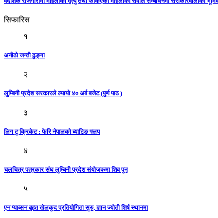
वैदेशिक रोजगारीमा महिलाको मृत्यु तथा फर्किएका महिलाका सवाल सम्बोधनमा सरोकारवालाको भूम
सिफारिस
१
अनौठो जन्ती ढुङ्गा
२
लुम्बिनी प्रदेश सरकारले ल्यायो ४० अर्ब बजेट (पुर्ण पाठ )
३
लिग टु क्रिकेट : फेरि नेपालको ब्याटिङ फ्लप
४
चलचित्र पत्रकार संघ लुम्बिनी प्रदेश संयोजकमा शिव पुन
५
एन प्याब्सन बृहत खेलकुद प्रतियोगिता सुरु, ज्ञान ज्योती शिर्ष स्थानमा