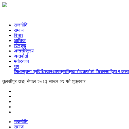
राजनीति
समाज
विचार
आर्थिक
खेलकुद
अन्तर्राष्ट्रिय
अन्तर्वार्ता
मनोरन्जन
थप
शिक्षा
सुचना प्रविधि
स्वास्थ्य
पत्रपत्रिका
रोचक
फोटो फिचर
साहित्य र कला
तुलसीपुर दाङ, नेपाल
२०८३ साउन २२ गते शुक्रवार
राजनीति
समाज