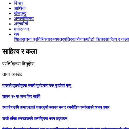
विचार
आर्थिक
खेलकुद
अन्तर्राष्ट्रिय
अन्तर्वार्ता
मनोरन्जन
थप
शिक्षा
सुचना प्रविधि
स्वास्थ्य
पत्रपत्रिका
रोचक
फोटो फिचर
साहित्य र कला
साहित्य र कला
प्रतिक्रिया दिनुहोस्
ताजा अपडेट
दाङको तुलसीपुरमा सवारी दुर्घटनामा एक युवतीको मृत्यु
साउन १५ मा आज खिर खाइँदै
स्थानीय कृषि उत्पादनलाई बजारमुखी बनाउन बजार रणनीतिक रुपरेखाको खाका तयार
राप्ती आँखा अस्पतालको शल्यक्रिया भवन उद्घाटन