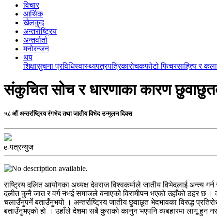
विचार
आर्थिक
खेलकुद
अन्तर्राष्ट्रिय
अन्तर्वार्ता
मनोरन्जन
थप
शिक्षा
सुचना प्रविधि
स्वास्थ्य
पत्रपत्रिका
रोचक
फोटो फिचर
साहित्य र कला
संकुचित सोच र धारणाका कारण छुवाछुतको
५८ औं अन्तर्राष्ट्रिय रंगभेद तथा जातीय विभेद उन्मुलन दिवस
e-पत्रन्युज
राष्ट्रिय दलित आयोगका अध्यक्ष देवराज विश्वकर्माले जातीय विभेदलाई अन्त्य ग
दलीत कुनै जात र वर्ग नभई समाजले बनाएको विरामीपन भएको उहाँको ठहर छ । कार
चलाउँनुपर्ने बताउँनुभयो । अन्तर्राष्ट्रिय जातीय छुवाछूत भेदभावका विरुद्ध प्र
बताउँनुभएको हो । उहाँले देशमा सबै कुराको कानुन भएपनि व्यबहारमा लागू हुन 