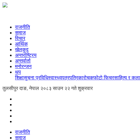
राजनीति
समाज
विचार
आर्थिक
खेलकुद
अन्तर्राष्ट्रिय
अन्तर्वार्ता
मनोरन्जन
थप
शिक्षा
सुचना प्रविधि
स्वास्थ्य
पत्रपत्रिका
रोचक
फोटो फिचर
साहित्य र कला
तुलसीपुर दाङ, नेपाल
२०८३ साउन २२ गते शुक्रवार
राजनीति
समाज