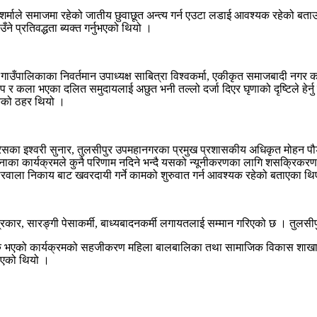
खा शर्माले समाजमा रहेको जातीय छुवाछूत अन्त्य गर्न एउटा लडाई आवश्यक रहेको बत
 प्रतिवद्धता ब्यक्त गर्नुभएको थियो ।
बई गाउँपालिकाका निवर्तमान उपाध्यक्ष साबित्रा विश्वकर्मा, एकीकृत समाजबादी नगर 
 सीप र कला भएका दलित समुदायलाई अछुत भनी तल्लो दर्जा दिएर घृणाको दृष्टिले 
रुको ठहर थियो ।
्रेसका इश्वरी सुनार, तुलसीपुर उपमहानगरका प्रमुख प्रशासकीय अधिकृत मोहन पौडे
ाका कार्यक्रमले कुनै परिणाम नदिने भन्दै यसको न्यूनीकरणका लागि शसक्रिकरण, प
ोकारवाला निकाय बाट खवरदायी गर्ने कामको शुरुवात गर्न आवश्यक रहेको बताएका थ
थी, पत्रकार, सारङ्गी पेसाकर्मी, बाध्यबादनकर्मी लगायतलाई सम्मान गरिएको छ । त
भएको कार्यक्रमको सहजीकरण महिला बालबालिका तथा सामाजिक विकास शाखा प्रमुख म
रिएको थियो ।