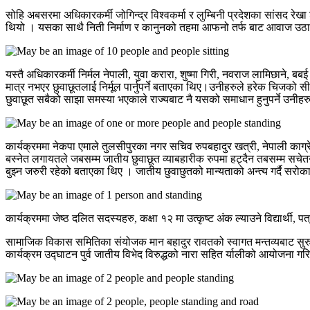
सोहि अबसरमा अधिकारकर्मी जोगिन्द्र विश्वकर्मा र लुम्बिनी प्रदेशका सांसद रे
थियो । यसका साथै निती निर्माण र कानुनको तहमा आफनो तर्फ बाट आवाज उठाउँने
यस्तै अधिकारकर्मी निर्मल नेपाली, युवा करारा, शुष्मा गिरी, नवराज लामिछाने, ब
मात्र नभएर छुवाछूतलाई निर्मूल पार्नुपर्ने बताएका थिए।उनीहरुले हरेक चिजको
छुवाछूत सबैको साझा समस्या भएकाले राज्यबाट नै यसको समाधान हुनुपर्ने उनीह
कार्यक्रममा नेकपा एमाले तुलसीपुरका नगर सचिव रुपबहादुर खत्री, नेपाली काग
बस्नेत लगायतले जबसम्म जातीय छुवाछूत व्याबहारीक रुपमा हट्दैन तबसम्म सचेतन
बुझ्न जरुरी रहेको बताएका थिए । जातीय छुवाछुतको मान्यताको अन्त्य गर्दै सर
कार्यक्रममा जेष्ठ दलित सदस्यहरु, कक्षा १२ मा उत्कृष्ट अंक ल्याउने विद्यार्
सामाजिक विकास समितिका संयोजक मान बहादुर रावतको स्वागत मन्तव्यबाट सुरु 
कार्यक्रम उद्घाटन पुर्व जातीय विभेद विरुद्धको नारा सहित र्यालीको आयोजना ग