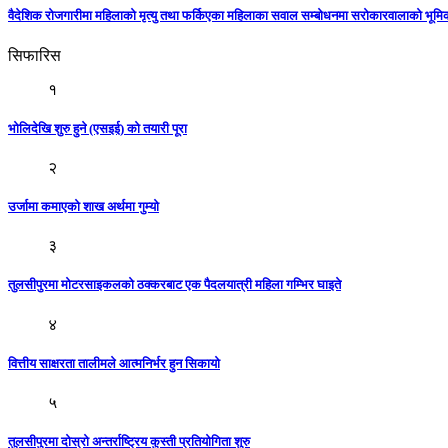
वैदेशिक रोजगारीमा महिलाको मृत्यु तथा फर्किएका महिलाका सवाल सम्बोधनमा सरोकारवालाको भूम
सिफारिस
१
भोलिदेखि शुरु हुने (एसइई) को तयारी पूरा
२
उर्जामा कमाएको शाख अर्थमा गुम्यो
३
तुलसीपुरमा मोटरसाइकलको ठक्करबाट एक पैदलयात्री महिला गम्भिर घाइते
४
वित्तीय साक्षरता तालीमले आत्मनिर्भर हुन सिकायो
५
तुलसीपुरमा दोस्रो अन्तर्राष्ट्रिय कुस्ती प्रतियोगिता शुरु