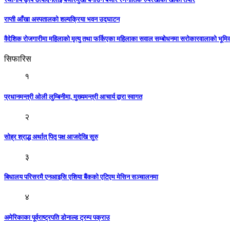
राप्ती आँखा अस्पतालको शल्यक्रिया भवन उद्घाटन
वैदेशिक रोजगारीमा महिलाको मृत्यु तथा फर्किएका महिलाका सवाल सम्बोधनमा सरोकारवालाको भूम
सिफारिस
१
प्रधानमन्त्री ओली लुम्बिनीमा, मुख्यमन्त्री आचार्य द्वारा स्वागत
२
सोह्र श्राद्ध अर्थात् पितृ पक्ष आजदेखि सुरु
३
बिधालय परिसरमै एनआइसि एशिया बैंकको एटिएम मेसिन सञ्चालनमा
४
अमेरिकाका पूर्वराष्ट्रपति डोनाल्ड ट्रम्प पक्राउ