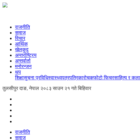
राजनीति
समाज
विचार
आर्थिक
खेलकुद
अन्तर्राष्ट्रिय
अन्तर्वार्ता
मनोरन्जन
थप
शिक्षा
सुचना प्रविधि
स्वास्थ्य
पत्रपत्रिका
रोचक
फोटो फिचर
साहित्य र कला
तुलसीपुर दाङ, नेपाल
२०८३ साउन २१ गते बिहिवार
राजनीति
समाज