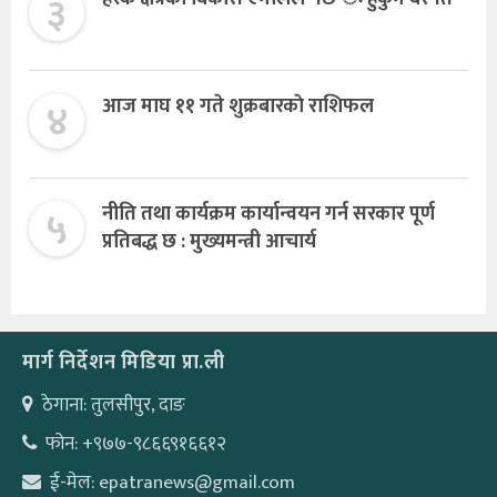
३
४
आज माघ ११ गते शुक्रबारकाे राशिफल
५
नीति तथा कार्यक्रम कार्यान्वयन गर्न सरकार पूर्ण
प्रतिबद्ध छ : मुख्यमन्त्री आचार्य
मार्ग निर्देशन मिडिया प्रा.ली
ठेगाना: तुलसीपुर, दाङ
फोन: +९७७-९८६६९१६६१२
ई-मेल: epatranews@gmail.com