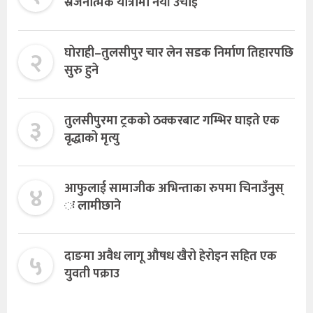
स्रजनात्मक यात्रामा नयाँ उचाइ
२
घोराही–तुलसीपुर चार लेन सडक निर्माण तिहारपछि
सुरु हुने
३
तुलसीपुरमा ट्रकको ठक्करबाट गम्भिर घाइते एक
वृद्धाको मृत्यु
४
आफुलाई सामाजीक अभिन्ताका रुपमा चिनाउँनुस्
ः लामीछाने
५
दाङमा अवैध लागू औषध खैरो हेरोइन सहित एक
युवती पक्राउ