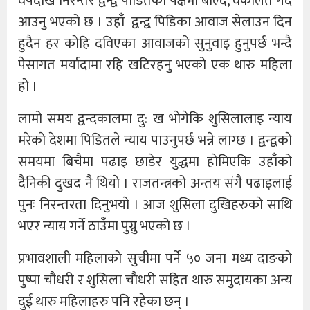
वर्षदेखि निरन्तर द्वन्द्व पीडितको पक्षमा बोल्दै, वकालत गर्दै
आउनु भएको छ । उहाँ द्वन्द्व पिडिका आवाज सेलाउन दिन
हुदैन हर काेहि दविएका आवाजकाे सुनुवाइ हुनुपर्छ भन्दै
पेसागत मर्यादामा रहि खटिरहनु भएको एक थारु महिला
हाे ।
लामो समय द्वन्दकालमा दु: ख भाेगेकि शुसिलालाइ न्याय
मरेकाे देशमा पिडितले न्याय पाउनुपर्छ भन्ने लाग्छ । द्वन्द्वकाे
समयमा बिचैमा पढाइ छाडेर युद्धमा हाेमिएकि उहाँको
दैनिकी दुखद नै थियाे । राजतन्त्रको अन्तय संगै पढाइलाई
पुनः निरन्तरता दिनुभयाे । आज शुसिला दुखिहरुकाे साथि
भएर न्याय गर्ने ठाउँमा पुग्नु भएको छ ।
प्रभावशाली महिलाको सुचीमा पर्ने ५० जना मध्य दाङको
पुष्पा चौधरी र शुसिला चाैधरी सहित थारु समुदायका अन्य
दुई थारु महिलाहरु पनि रहेका छन् ।