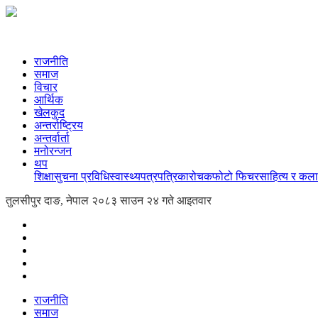
राजनीति
समाज
विचार
आर्थिक
खेलकुद
अन्तर्राष्ट्रिय
अन्तर्वार्ता
मनोरन्जन
थप
शिक्षा
सुचना प्रविधि
स्वास्थ्य
पत्रपत्रिका
रोचक
फोटो फिचर
साहित्य र कला
तुलसीपुर दाङ, नेपाल
२०८३ साउन २४ गते आइतवार
राजनीति
समाज