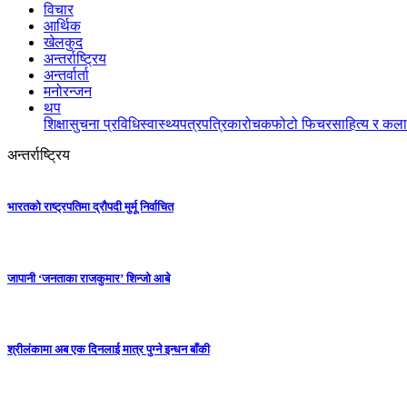
विचार
आर्थिक
खेलकुद
अन्तर्राष्ट्रिय
अन्तर्वार्ता
मनोरन्जन
थप
शिक्षा
सुचना प्रविधि
स्वास्थ्य
पत्रपत्रिका
रोचक
फोटो फिचर
साहित्य र कला
अन्तर्राष्ट्रिय
भारतको राष्ट्रपतिमा द्रौपदी मुर्मू निर्वाचित
जापानी ‘जनताका राजकुमार’ शिन्जो आबे
श्रीलंकामा अब एक दिनलाई मात्र पुग्ने इन्धन बाँकी