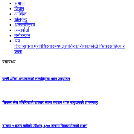
समाज
विचार
आर्थिक
खेलकुद
अन्तर्राष्ट्रिय
अन्तर्वार्ता
मनोरन्जन
थप
शिक्षा
सुचना प्रविधि
स्वास्थ्य
पत्रपत्रिका
रोचक
फोटो फिचर
साहित्य र
कला
स्वास्थ्य
राप्ती आँखा अस्पतालको शल्यक्रिया भवन उद्घाटन
सिकल सेल एनिमियाको उपचार सहज बनाउन थारू समुदायको ज्ञापनपत्र
दाङमा ५ हजार बढीको परीक्षण, ६५० जनामा सिकलसेलको लक्षण