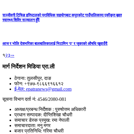
सञ्जीवनी टिचिङ हस्पिटलको प्राविधिक सहयोगबाट कपुरकोट गाउँपालिकामा एकीकृत बृहत
स्वास्थ्य शिविर सञ्चालन हुँदै
आज र भोलि देशभरिका बालबालिकालाई भिटामिन ‘ए’ र जुकाको औषधि खुवाउँदै
१
२
३
›
»
मार्ग निर्देशन मिडिया प्रा.ली
ठेगाना: तुलसीपुर, दाङ
फोन: +९७७-९८६६९१६६१२
ई-मेल: epatranews@gmail.com
सूचना विभाग दर्ता नं: 4546/2080-081
अध्यक्ष/प्रबन्ध निर्देशक : पुरुषोत्तम अधिकारी
प्रधान सम्पादक: दीप्तिशिखा चौधरी
समाचार डेस्क प्रमुख: रमा नेपाली
समाचारदाता: मनु मगर
बजार प्रतिनिधि: गरिमा चौधरी