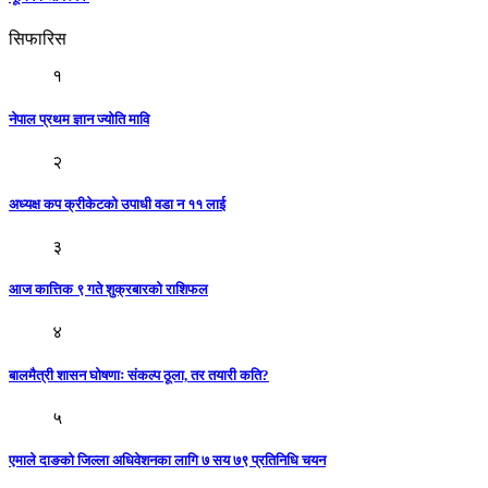
सिफारिस
१
नेपाल प्रथम ज्ञान ज्योति मावि
२
अध्यक्ष कप क्रीकेटको उपाधी वडा न ११ लाई
३
आज कात्तिक ९ गते शुक्रबारकाे राशिफल
४
बालमैत्री शासन घोषणाः संकल्प ठूला, तर तयारी कति?
५
एमाले दाङको जिल्ला अधिवेशनका लागि ७ सय ७९ प्रतिनिधि चयन