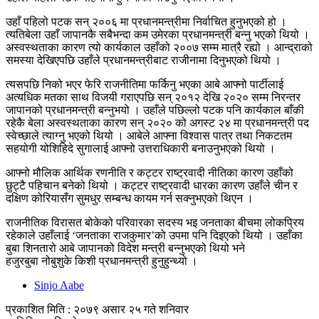
उहाँ पहिलो पटक सन् २००६ मा प्रधानमन्त्रीमा निर्वाचित हुनुभएको हो ।
त्यतिबेला उहाँ जापानकै सबैभन्दा कम उमेरका प्रधानमन्त्री बन्नु भएको थियो ।
अस्वस्थताका कारण त्यो कार्यकाल उहाँको २००७ सम्म मात्रै रह्यो । आन्द्राको
समस्या देखिएपछि उहाँले प्रधानमन्त्रीबाट राजीनामा दिनुभएको थियो ।
त्यसपछि निको भएर फेरि राजनीतिमा फर्किनु भएका आबे आफ्नो पार्टीलाई
अत्यधिक मतका साथ विजयी गराएपछि सन् २०१२ देखि २०२० सम्म निरन्तर
जापानको प्रधानमन्त्री बन्नुभयो । उहाँले पछिल्लो पटक पनि कार्यकाल बाँकी
रहेकै बेला अस्वस्थताका कारण सन् २०२० को अगस्ट २४ मा प्रधानमन्त्री पद
स्वेच्छाले त्याग्नु भएको थियो । आबेले आफ्ना विश्वास पात्र तथा निकटतम
सहयोगी योशिहिदे सुगालाई आफ्नो उत्तराधिकारी बनाउनुभएको थियो ।
आफ्नो मौलिक आर्थिक रणनीति र कट्टर राष्ट्रवादी नीतिका कारण उहाँको
छुट्टै पहिचान बनेको थियो । कट्टर राष्ट्रवादी धारका कारण उहाँले चीन र
दक्षिण कोरियासँग सुमधुर सम्बन्ध कायम गर्न सक्नुभएको थिएन ।
राजनीतिक विरासत बोकेको परिवारका सदस्य भइ जनताका बीचमा लोकप्रिय
रहेकाले उहाँलाई ‘जनताका राजकुमार’को उपमा पनि दिइएको थियो । उहाँका
बुबा शिनतारो आबे जापानको विदेश मन्त्री बन्नुभएको थियो भने
हजुरबुबा नोबुशुके किशी प्रधानमन्त्री हुनुहुन्थ्यो ।
Sinjo Aabe
प्रकाशित मिति : २०७९ असार २५ गते शनिवार