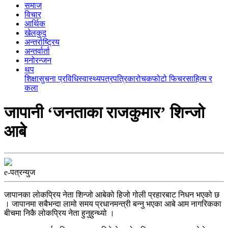
समाज
विचार
आर्थिक
खेलकुद
अन्तर्राष्ट्रिय
अन्तर्वार्ता
मनोरन्जन
थप
शिक्षा
सुचना प्रविधि
स्वास्थ्य
पत्रपत्रिका
रोचक
फोटो फिचर
साहित्य र
कला
जापानी ‘जनताका राजकुमार’ शिन्जो
आबे
e-पत्रन्युज
जापानका लोकप्रिय नेता शिन्जो आबेको हिजो गोली प्रहारबाट निधन भएको छ
। जापानमा सबैभन्दा लामो समय प्रधानमन्त्री बन्नु भएका आबे आम नागरिकका
बीचमा निकै लोकप्रिय नेता हुनुहुन्थ्यो ।