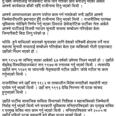
दुःखमा जनतालाई नजिकबाट साथ दिने नेताको छवि बनाउनु भएका आबेले
आफ्नो कार्यकाल बाँकी रहँदै राजीनामा दिनु भएको थियो ।
आफ्नो अस्वस्थताका कारण पर्याप्त काम गर्न नसकेको भन्दै उहाँले आफ्नो
जिम्मेवारीप्रति इमानदार हुँदै राजीनामा दिनु भएको थियो । राजनीतिमा प्रत्यक्ष
भूमिकामा नदेखिने निर्णय गर्नु भएका लिवरल डेमोक्रेटिक पार्टीका नेता आबेले
आफ्नो पार्टीलाई विजयी गराउन चुनावी सभामा सम्बोधन गरिरहेका बेला
जिन्दगीबाटै बिदा लिनु परेको छ ।
भाोलि हुने माथिल्लो सदनको चुनावका लागि देशको पश्चिमी क्षेत्रमा पर्ने नारा
सहरमा चुनावी सभालाई सम्बोधन गरिरहेका बेला एक व्यक्तिको गोली प्रहारबाट
उहाँको निधन भएको हो ।
सन् १९५४ मा जन्मिनु भएका आबेको ६७ वर्षको उमेरमा निधन भएको हो । उहाँले
सेइकेइ विश्वविद्यालयबाट सन् १९७७ मा स्नातक गर्नु भएको थियो । त्यसपछि
उहाँले सन् १९७९ मा जापानकै नेतृत्वदायी स्टील उद्योग ‘कोबे स्टील’मा काम
गर्नुभएको थियो ।
राजनीतिमा भने उहाँ सन् १९८२ मा तत्कालीन विदेश मन्त्रीको सहयोगी भएर
प्रवेश गर्नु भएको थियो । उहाँ सन् १९९३ देखि निरन्तर नौ पटक सांसद
हुनुभएको थियो ।
उहाँले पार्टीमा सामाजिक मामिला विभागको निर्देशक र महासचिवको जिम्मेवारी
निर्वाह गर्नु भएको थियो भने सरकारी भूमिकामा मन्त्रिपरिषद्को उप प्रमुख सचिव
र प्रमुख सचिव भएर काम गर्नु भएको थियो । मन्त्रिपरिषदमा भने २००५ मा
उहाँले पहिलो पटक सहभागी हुने मौका पाउनु भएको थियो ।