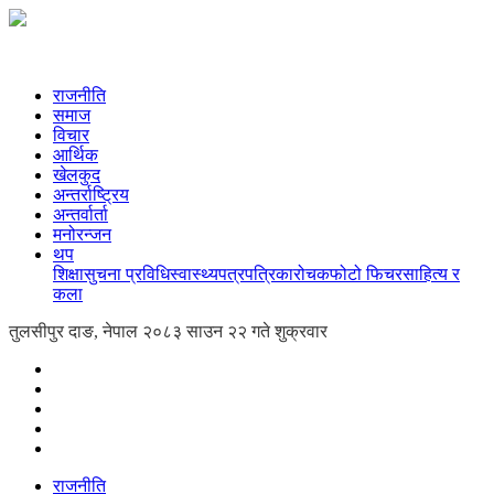
राजनीति
समाज
विचार
आर्थिक
खेलकुद
अन्तर्राष्ट्रिय
अन्तर्वार्ता
मनोरन्जन
थप
शिक्षा
सुचना प्रविधि
स्वास्थ्य
पत्रपत्रिका
रोचक
फोटो फिचर
साहित्य र
कला
तुलसीपुर दाङ, नेपाल
२०८३ साउन २२ गते शुक्रवार
राजनीति