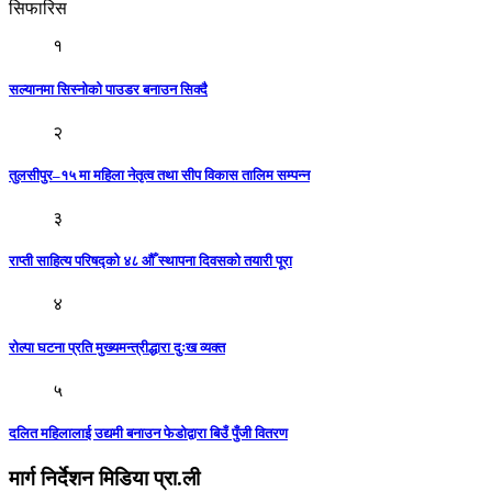
सिफारिस
१
सल्यानमा सिस्नाेकाे पाउडर बनाउन सिक्दै
२
तुलसीपुर–१५ मा महिला नेतृत्व तथा सीप विकास तालिम सम्पन्न
३
राप्ती साहित्य परिषद्को ४८ औँ स्थापना दिवसको तयारी पूरा
४
रोल्पा घटना प्रति मुख्यमन्त्रीद्धारा दुःख व्यक्त
५
दलित महिलालाई उद्यमी बनाउन फेडाेद्वारा बिउँ पुँजी वितरण
मार्ग निर्देशन मिडिया प्रा.ली