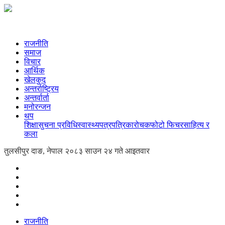
राजनीति
समाज
विचार
आर्थिक
खेलकुद
अन्तर्राष्ट्रिय
अन्तर्वार्ता
मनोरन्जन
थप
शिक्षा
सुचना प्रविधि
स्वास्थ्य
पत्रपत्रिका
रोचक
फोटो फिचर
साहित्य र
कला
तुलसीपुर दाङ, नेपाल
२०८३ साउन २४ गते आइतवार
राजनीति