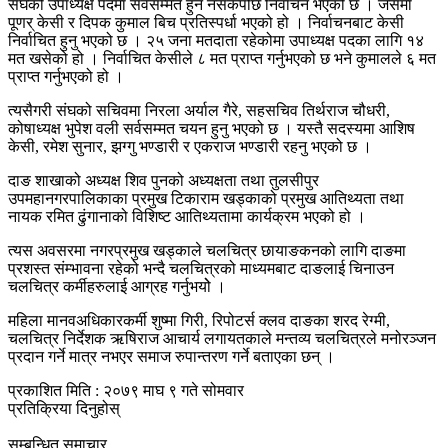
संघको उपाध्यक्ष पदमा सर्वसम्मत हुन नसकेपछि निर्वाचन भएको छ । जसमा
पूणर् केसी र दिपक कुमाल बिच प्रतिस्पर्धा भएको हो । निर्वाचनबाट केसी
निर्वाचित हुनु भएको छ । २५ जना मतदाता रहेकोमा उपाध्यक्ष पदका लागि १४
मत खसेको हो । निर्वाचित केसीले ८ मत प्राप्त गर्नुभएको छ भने कुमालले ६ मत
प्राप्त गर्नुभएको हो ।
त्यसैगरी संघको सचिवमा निरला अर्याल गैरे, सहसचिव तिर्थराज चौधरी,
कोषाध्यक्ष भुपेश वली सर्वसम्मत चयन हुनु भएको छ । यस्तै सदस्यमा आशिष
केसी, रमेश सुनार, झग्गु भण्डारी र एकराज भण्डारी रहनु भएको छ ।
दाङ शाखाको अध्यक्ष शिव पुनको अध्यक्षता तथा तुलसीपुर
उपमहानगरपालिकाका प्रमुख टिकाराम खड्काको प्रमुख आतिथ्यता तथा
नायक रमित ढुंगानाको विशिष्ट आतिथ्यतामा कार्यक्रम भएको हो ।
त्यस अवसरमा नगरप्रमुख खड्काले चलचित्र छायाङकनको लागि दाङमा
प्रशस्त संम्भावना रहेको भन्दै चलचित्रको माध्यमबाट दाङलाई चिनाउन
चलचित्र कर्मीहरुलाई आग्रह गर्नुभयोे ।
महिला मानवअधिकारकर्मी शुष्मा गिरी, रिपोटर्स क्लव दाङका शरद रेग्मी,
चलचित्र निर्देशक ऋषिराज आचार्य लगायतकाले मन्तव्य चलचित्रले मनोरञ्जन
प्रदान गर्ने मात्र नभएर समाज रुपान्तरण गर्ने बताएका छन् ।
प्रकाशित मिति : २०७९ माघ ९ गते सोमवार
प्रतिक्रिया दिनुहोस्
सम्बन्धित समाचार