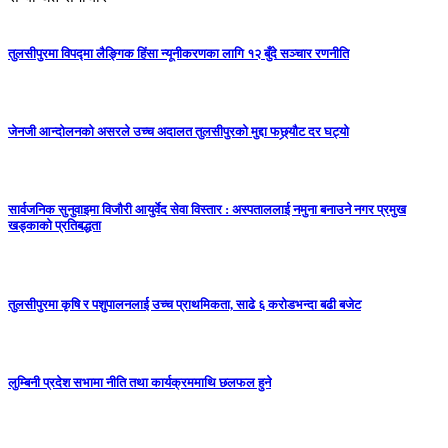
तुलसीपुरमा विपद्मा लैङ्गिक हिंसा न्यूनीकरणका लागि १२ बुँदे सञ्चार रणनीति
जेनजी आन्दोलनको असरले उच्च अदालत तुलसीपुरको मुद्दा फछ्र्यौट दर घट्यो
सार्वजनिक सुनुवाइमा विजाैरी आयुर्वेद सेवा विस्तार : अस्पताललाई नमुना बनाउने नगर प्रमुख
खड्काकाे प्रतिबद्धता
तुलसीपुरमा कृषि र पशुपालनलाई उच्च प्राथमिकता, साढे ६ करोडभन्दा बढी बजेट
लुम्बिनी प्रदेश सभामा नीति तथा कार्यक्रममाथि छलफल हुने