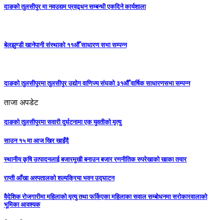
दाङको तुलसीपुर मा नवउद्यम प्रवद्र्धन सम्बन्धी एकदिने कार्यशाला
बेलझुण्डी खानेपानी संस्थाको ११औँ साधारण सभा सम्पन्न
दाङको तुलसीपुरमा तुलसीपुर उद्योग वाणिज्य संघको ३१औँ वार्षिक साधारणसभा सम्पन्न
ताजा अपडेट
दाङको तुलसीपुरमा सवारी दुर्घटनामा एक युवतीको मृत्यु
साउन १५ मा आज खिर खाइँदै
स्थानीय कृषि उत्पादनलाई बजारमुखी बनाउन बजार रणनीतिक रुपरेखाको खाका तयार
राप्ती आँखा अस्पतालको शल्यक्रिया भवन उद्घाटन
वैदेशिक रोजगारीमा महिलाको मृत्यु तथा फर्किएका महिलाका सवाल सम्बोधनमा सरोकारवालाको
भूमिका आवश्यक