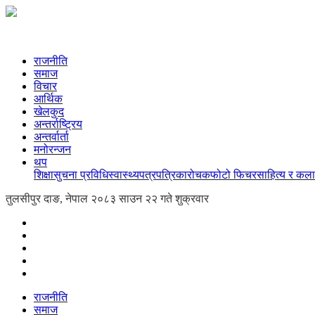
राजनीति
समाज
विचार
आर्थिक
खेलकुद
अन्तर्राष्ट्रिय
अन्तर्वार्ता
मनोरन्जन
थप
शिक्षा
सुचना प्रविधि
स्वास्थ्य
पत्रपत्रिका
रोचक
फोटो फिचर
साहित्य र कला
तुलसीपुर दाङ, नेपाल
२०८३ साउन २२ गते शुक्रवार
राजनीति
समाज