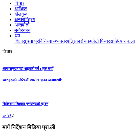
विचार
आर्थिक
खेलकुद
अन्तर्राष्ट्रिय
अन्तर्वार्ता
मनोरन्जन
थप
शिक्षा
सुचना प्रविधि
स्वास्थ्य
पत्रपत्रिका
रोचक
फोटो फिचर
साहित्य र कला
विचार
थारु समूदायको अट्वारी पर्व : एक चर्चा
थारुहरुको अष्टिम्की अर्थात ‘कृष्ण जन्माष्टमी’
चिकित्सा शिक्षामा गुणस्तरको प्रश्न
«
‹
५
६
७
मार्ग निर्देशन मिडिया प्रा.ली