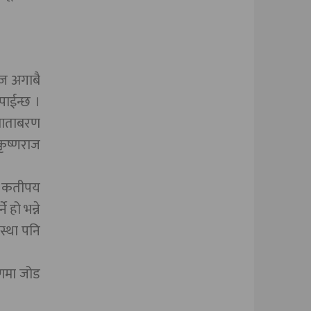
िज अगाबै
पाईन्छ ।
 बाताबरण
कृष्णराज
अब कतीपय
 हो भन्ने
स्था पनि
षणमा जोड