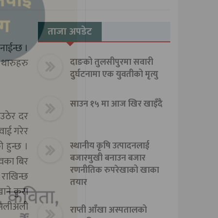
ताजा अपडेट
नाईन्छ ।
 थारुहरु
दाङको तुलसीपुरमा सवारी
दुर्घटनामा एक युवतीको मृत्यु
साउन १५ मा आज खिर खाइँदै
 उठेर दर
ुवाई गरेर
 हुन्छ ।
स्थानीय कृषि उत्पादनलाई
बजारमुखी बनाउन बजार
डवका बिर
रणनीतिक रुपरेखाको खाका
ी राखिन्छ
तयार
ाने कुरा
 अलीअली
राप्ती आँखा अस्पतालको