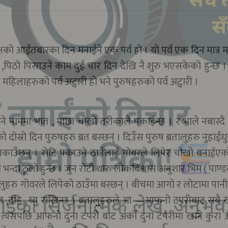
पक्षको आईतबारका दिन मनाईने एक पर्व हो । यो पर्व एक दिन मात्र म
,पिठो पिसाउने काम दुई चार दिन देखि नै शुरु भएसकेको हुन्छ ।
ु महिलाहरुको पर्व अट्वारी हो भने पुरुषहरुको पर्व अट्वारी ।
ाने नाममा भात , माछा चोखो तरीकाले पकाईन्छ । र भाले नबास्दै
ोस्रो दिन पुरुषहरु ब्रत बस्छन् । दिउँस पुरुष ब्रतालुहरु नुहाईध
ाउँछन् । रोटि पकाउने ठाउँलाई गोबरले लिपेर चोखो बनाईएको
्दा ठूलो हुन्छ । जुन रोटी थारु लोकबिश्वास अनुशार भिम ( पाण्
्रतालुहरु गोवरले लिपेको ठाउँमा बस्छन् । बीचमा आगो र लोटामा पान
ल ,दहि , घ्यु राखिन्छ । ब्रतालुहरुले आ —आफनो टपरीबाट सबै ख
त्यसपछि आफनो दुना टपरी बाट अर्को दुना टपरीमा खाने कुरा