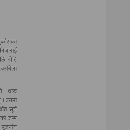
सुकौराका
े निजलाई
छि रोटि
्यसैबेला
ो । थारु
् । उनमा
थात सूर्य
ाको जन्म
ा पूजनीय