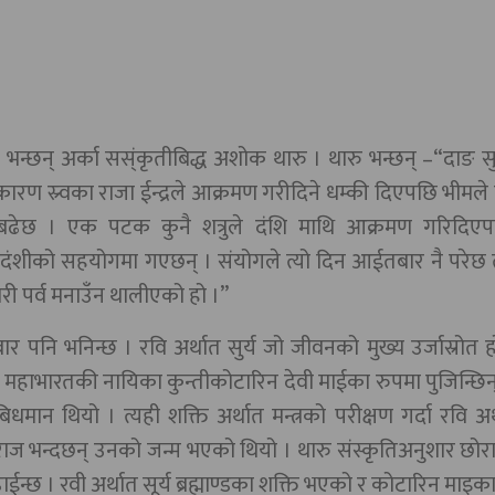
न्छन् अर्का सस्ंकृतीबिद्ध अशोक थारु । थारु भन्छन् –“दाङ 
कारण स्र्वका राजा ईन्द्रले आक्रमण गरीदिने धम्की दिएपछि भीमल
बढेछ । एक पटक कुनै शत्रुले दंशि माथि आक्रमण गरिदिएप
म दंशीको सहयोगमा गएछन् । संयोगले त्यो दिन आईतबार नै परेछ त
ी पर्व मनाउँन थालीएको हो ।”
पनि भनिन्छ । रवि अर्थात सुर्य जो जीवनको मुख्य उर्जास्रोत ह
ती महाभारतकी नायिका कुन्तीकोटारिन देवी माईका रुपमा पुजिन्छिन
िधमान थियो । त्यही शक्ति अर्थात मन्त्रको परीक्षण गर्दा रवि अर्
ज भन्दछन् उनको जन्म भएको थियो । थारु संस्कृतिअनुशार छोर
ईन्छ । रवी अर्थात सूर्य ब्रह्माण्डका शक्ति भएको र कोटारिन माइक