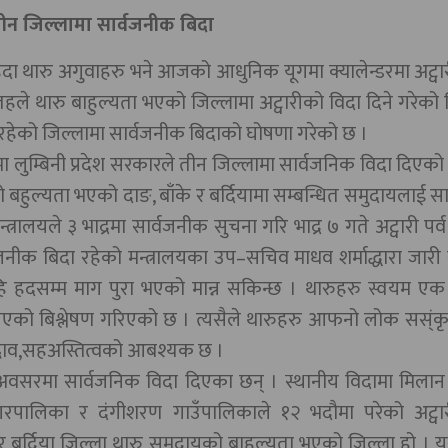
तीन जिल्लामा सार्वजनीक बिदा
ाईरहदा थारु अगुवाहरु भने आजको आधुनिक यूगमा क्यालेन्डरमा अट्वार
तहले थारु बाहुल्यता भएको जिल्लामा अट्वारीको विदा दिने गरेको 
ा रहेको जिल्लामा सार्वजनीक बिदाको घोषणा गरेको छ ।
ा लुम्बिनी प्रदेश सरकारले तीन जिल्लामा सार्वजनिक विदा दिएक
ो बहुल्यता भएको दाङ, बाँके र बर्दियामा सम्बन्धित समुदायलाई स
ालयले ३ भाद्रमा सार्वजनीक सुचना गरि भाद्र ७ गते अट्वारी पर्व
्वजनीक बिदा रहेको मन्त्रालयका उप–सचिव माधव शर्माद्धारा जारी
 हदसम्म माग पुरा भएको मान्न सकिन्छ । थारुहरु स्वयम एक 
 गएको बिश्लेषण गरिएको छ । त्यसैले थारुहरु आफनो लोक सस्ं
द्भाव,सहअस्तित्वको आबश्यक छ ।
 अवसरमा सार्वजनिक विदा दिएका छन् । स्थानीय विदामा मिलान 
पालिका र दंगीशरण गाउँपालिकाले १२ भदौमा परेको अट्वारी
र्दिया जिल्ला थारु समुदायको बाहुल्यता भएको जिल्ला हो । यस क