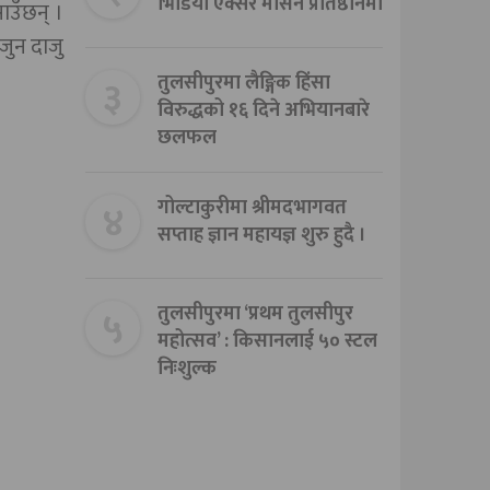
भिडियो एक्सरे मेसिन प्रतिष्ठानमा
ाउँछन् ।
 जुन दाजु
३
तुलसीपुरमा लैङ्गिक हिंसा
विरुद्धको १६ दिने अभियानबारे
छलफल
४
गोल्टाकुरीमा श्रीमदभागवत
सप्ताह ज्ञान महायज्ञ शुरु हुदै ।
५
तुलसीपुरमा ‘प्रथम तुलसीपुर
महोत्सव’ : किसानलाई ५० स्टल
निःशुल्क