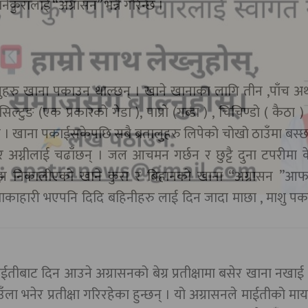
कुरालाई “अग्रासन” भन्ने गरिन्छ ।
्रतालुहरु खाना पकाउन थाल्छन् । खाने खानाका लागि तीन ,पाँच 
ुङ (एक प्रकारको गेडा ), पाप्रो (गब्डा ) , चिचिण्डो ( कैठा ) 
पर्दछ । खाना पकाईसकेपछि सबै ब्रतालुहरु लिपेको चोखो ठाउँमा बस्
ग्नीलाई चढाँछन् । जल आचमन गर्छन र छुट्टै दुना टपरीमा क
साँझ निकालीएको खाने कुरा र बिहानको खाना “अग्रासन ”आफ
ाकाहारी भएपनि दिदि बहिनीहरु लाई दिन जादा माछा , माशु प
ाईतीबाट दिन आउने अग्रासनको बेग्र प्रतीक्षामा बसेर खाना नखाई 
 भनेर प्रतीक्षा गरिरहेका हुन्छन् । यो अग्रासनले माईतीको माया,