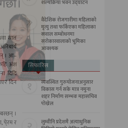
शल्यक्रिया भवन उद्घाटन
वैदेशिक रोजगारीमा महिलाको
मृत्यु तथा फर्किएका महिलाका
सवाल सम्बोधनमा
अथवा सात
सरोकारवालाको भूमिका
अनिबार्य
आवश्यक
छन् । आ–
ेहि अंश
सिफारिस
ना दिदि
काएर दिन
१
व्यवस्थित गुरुयोजनाअनुसार
विकास गर्न सके मात्र नमुना
शहर निर्माण सम्भवः महासचिव
पोख्रेल
बस्छन् ।
 पे्रम र
२
लुम्वीनि प्रदेशमै अत्याधुनिक