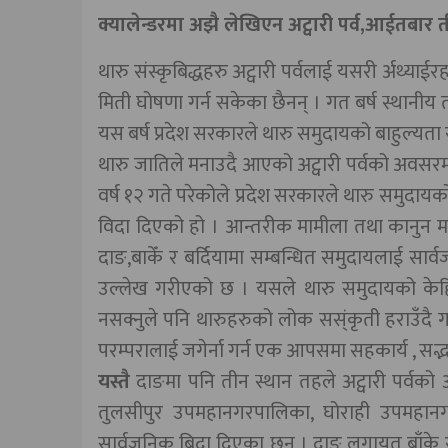
क्यालेन्डरमा अझै लेखिएन अट्वारी पर्व,आईतबार 
थारु संस्कृबिद्धहरु अट्वारी पर्वलाई यसरी र्अथ्य
मिती घोषणा गर्न सकेका छैनन् । गत बर्ष स्थानीय 
यस बर्ष प्रदेश सरकारले थारु समुदायको बाहुल्यत
थारु जातिले मनाउदै आएको अट्वारी पर्वको अवसरम
वर्ष १२ गते परेकोले प्रदेश सरकारले थारु समुदायक
विदा दिएको हो । आन्तरीक मामीला तथा कानुन मन्त्र
दाङ,बाकेँ र बर्दियामा सम्बन्धित समुदायलाई सार
उल्लेख गरीएको छ । यसले थारु समुदायको केहि
नसक्नुले पनि थारुहरुको लोक सस्ंकृती हराउँदै
परम्परालाई जगेर्ना गर्न एक आपसमा सहकार्य , स
यस्तै
दाङमा पनि तीन स्थान तहले अट्वारी पर्वको
तुलसीपुर उपमहानगरपालिका, घोराही उपमहानगर
सार्वजनिक बिदा दिएका छन् । दाङ लगायत बाँके र ब