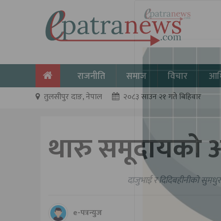
राजनीति
समाज
विचार
आर्
तुलसीपुर दाङ, नेपाल
२०८३ साउन २१ गते बिहिवार
थारु समूदायको अट्
दाजुभाई र दिदिबहीनीको सुमधुर सम्बन्ध स्था
e-पत्रन्युज