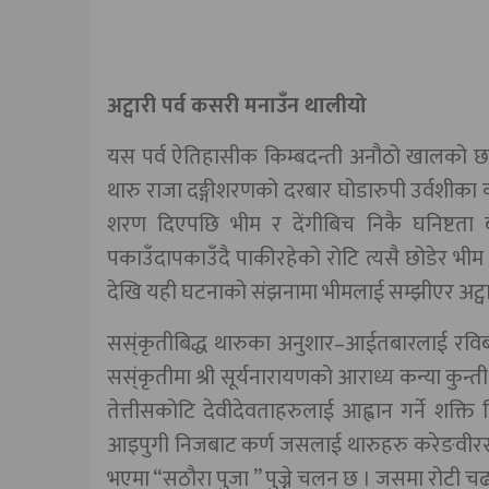
अट्वारी पर्व कसरी मनाउँन थालीयो
यस पर्व ऐतिहासीक किम्बदन्ती अनौठो खालको छ भ
थारु राजा दङ्गीशरणको दरबार घोडारुपी उर्वशीका 
शरण दिएपछि भीम र देंगीबिच निकै घनिष्टता 
पकाउँदापकाउँदै पाकीरहेको रोटि त्यसै छोडेर भी
देखि यही घटनाको संझनामा भीमलाई सम्झीएर अट्वार
सस्ंकृतीबिद्ध थारुका अनुशार–आईतबारलाई रविबार 
सस्ंकृतीमा श्री सूर्यनारायणको आराध्य कन्या कुन्
तेत्तीसकोटि देवीदेवताहरुलाई आह्वान गर्ने शक्ति ब
आइपुगी निजबाट कर्ण जसलाई थारुहरु करेङवीररा
भएमा “सठौरा पुजा ” पुज्ने चलन छ । जसमा रोटी चढा