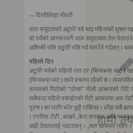
— दिप्तीशिखा चौधरी
थारु समूदायको अट्वारी पर्व भाद्र महिनाको शुक्ल 
यो पर्वको आगमनसंगै थारु समुदायमा तेल पेलाउने 
अष्टिम्की पछि अट्वारी पछि पर्व मनाउँने गर्दछन् । थार
पहिलो दिन
अट्वारी पर्वको पहिलो रात दर (भिन्स¥या भाट ) ख
(भिन्स¥या भाट ) खाने प्रचलन रहेको छ । त्यसपछिको द
चामलको पिठोको “ठोप्वा” गोलो आकारको रोटि पक
सबैभन्दा पहिले पकाईएको रोटी आकारमा अरु रोटी भन
पुरुष ) का लागि भनेर छुट्टै राखिन्छ । साँझ सबै ब
। टपरीमा रोटी , काक्रो ,केरा लगाएत अन्य फलफु
अग्नी देवतालाई चढाउछन् । ,जल आमचन गर्छन । 