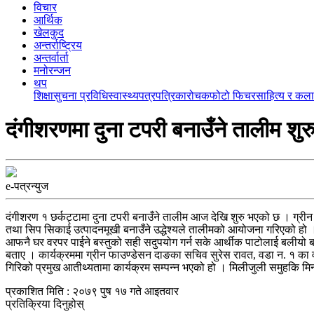
विचार
आर्थिक
खेलकुद
अन्तर्राष्ट्रिय
अन्तर्वार्ता
मनोरन्जन
थप
शिक्षा
सुचना प्रविधि
स्वास्थ्य
पत्रपत्रिका
रोचक
फोटो फिचर
साहित्य र कला
दंगीशरणमा दुना टपरी बनाउँने तालीम शुर
e-पत्रन्युज
दंगीशरण १ छर्कट्टामा दुना टपरी बनाउँने तालीम आज देखि शुरु भएको छ । ग्र
तथा सिप सिकाई उत्पादनमूखी बनाउँने उद्धेश्यले तालीमको आयोजना गरिएको हो । कार
आफनै घर वरपर पाईने बस्तुको सही सदुपयोग गर्न सके आर्थीक पाटोलाई बलीयो ब
बताए । कार्यक्रममा ग्रीन फाउण्डेसन दाङका सचिव सुरेस रावत, वडा न. १ का वड
गिरिको प्रमुख आतीथ्यतामा कार्यक्रम सम्पन्न भएको हो । मिलीजुली समुहकि मि
प्रकाशित मिति : २०७९ पुष १७ गते आइतवार
प्रतिक्रिया दिनुहोस्