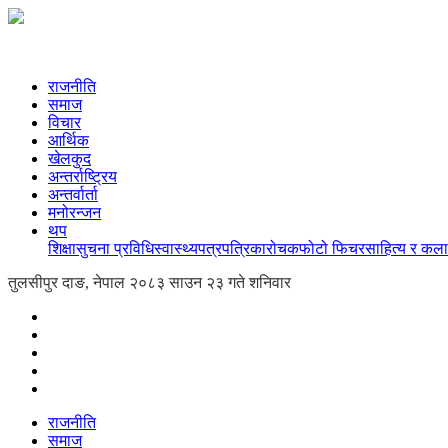
राजनीति
समाज
विचार
आर्थिक
खेलकुद
अन्तर्राष्ट्रिय
अन्तर्वार्ता
मनोरन्जन
थप
शिक्षा
सुचना प्रविधि
स्वास्थ्य
पत्रपत्रिका
रोचक
फोटो फिचर
साहित्य र कला
तुलसीपुर दाङ, नेपाल
२०८३ साउन २३ गते शनिवार
राजनीति
समाज