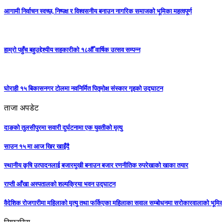
आगामी निर्वाचन स्वच्छ, निष्पक्ष र विश्वसनीय बनाउन नागरिक समाजको भूमिका महत्वपूर्ण
हाम्रो पहुँच बहुउद्देश्यीय सहकारीको १८औँ वार्षिक उत्सव सम्पन्न
घोराही १५ बिकासनगर टोलमा नवनिर्मित पितृमोक्ष संस्कार गृहको उद्घाटन
ताजा अपडेट
दाङको तुलसीपुरमा सवारी दुर्घटनामा एक युवतीको मृत्यु
साउन १५ मा आज खिर खाइँदै
स्थानीय कृषि उत्पादनलाई बजारमुखी बनाउन बजार रणनीतिक रुपरेखाको खाका तयार
राप्ती आँखा अस्पतालको शल्यक्रिया भवन उद्घाटन
वैदेशिक रोजगारीमा महिलाको मृत्यु तथा फर्किएका महिलाका सवाल सम्बोधनमा सरोकारवालाको भूम