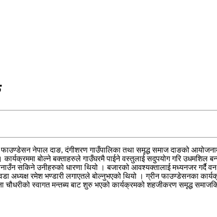
ु
ीन फाउण्डेसन नेपाल दाङ, दंगीशरण गाउँपालिका तथा समृद्ध समाज दाङको आयोजना
्यक्रममा बोल्ने बक्ताहरुले गाउँघरमै पाईने वस्तुलाई सदुपयोग गरि उधमशिल बन्न स
नाउँन सकिने उनीहरुको धारणा थियो । बजारको आवश्यक्तालाई मध्यनजर गर्दै वन ज
ा अध्यक्ष रमेश भण्डारी लगाएतले बोल्नुभएको थियो । ग्रीन फाउण्डेसनका कार्यक
ना चौधरीको स्वागत मन्तब्य बाट शुरु भएको कार्यक्रमको शहजीकरण समृद्ध समाजकि