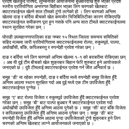
प्रदेश खेलकुद परिषद, लुम्बिनीको आयोजनामा बुधबारदेखि शुरु भएको प्रदेश
स्तरीय प्रतियोगिता अन्तरगत बिहीबार भएका लिग चरणको खेलबाट
क्वाटरफाईनल खेल्ने सात टीमको टुंगो लागेको हो । लिग चरणको अन्तिम
खेलमा दाङ र बर्दिया बीचको खेल कमजोर भिजिबिलिटीका कारण रोकिएपछि
क्वाटरफाईनल समीकरण पूरा हुन नसके पनि अन्य सात टीमले क्वाटरफाईनलमा
स्थान सुरक्षित गरेका छन् ।
घोराही उपमहानगरपालिका वडा नम्बर १५ स्थित जिल्ला समन्वय समितिको
सहिद मञ्चमा जारी प्रतियोगितामा क्वाटरफाईनलमा रोल्पा, रुकुमपूर्व, पाल्पा,
अर्घाखाँची, बाँके, कपिलबस्तु र रुपन्देही प्रवेश गरेका छन् ।
दाङ र बर्दिया भने लिग चरणको अन्तिम खेलमा १–१ को बराबरीमा रोकिएका छन्
। अब यी दुई टीम बीचको खेल शुक्रबार बिहान फेरि शुरुबाट हुने आयोजकले
जनाएको छ । दुवै टीमलाई क्वाटरफाईनल प्रवेश गर्न जीत अनिवार्य छ ।
समुह ‘डी’ मा रहेका रुपन्देही, दाङ र बर्दिया मध्ये रुपन्देही समुह विजेता हुँदै
अन्तिम आठमा स्थान सुरक्षित गर्दा अब दुई मध्ये एक टीम उपविजेता हुँदै
क्वाटरफाईनल पुग्नेछ ।
समुह ‘ए’ बाट रोल्पा विजेता र रुकुमपूर्व उपविजेता हुँदै क्वाटरफाईनल प्रवेश
गरेका छन् । समुह ‘बी’ बाट पाल्पा बुधबार नै क्वाटरफाईनल प्रवेश गर्दा
अर्घाखाँची उपविजेता हुँदै अन्तिम आठमा पुगेको छ । समुह ‘सी’ बाट बाँके विजेता
र कपिलबस्तु उपविजेता हुँदै अन्तिम आठमा पुगेका छन् । समुह ‘डी’ बाट
रुपन्देही विजेता हुँदै अन्तिम आठमा पुग्दा उपविजेताको टुंगो शुक्रबार हुने लिग
चरणको अन्तिम खेलबाट लाग्ने आयोजनकले जनाएको छ ।