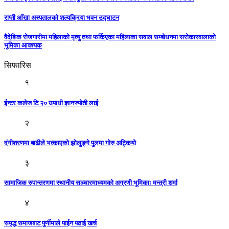
राप्ती आँखा अस्पतालको शल्यक्रिया भवन उद्घाटन
वैदेशिक रोजगारीमा महिलाको मृत्यु तथा फर्किएका महिलाका सवाल सम्बोधनमा सरोकारवालाको
भूमिका आवश्यक
सिफारिस
१
ईन्टर कलेज टि २० उपाधी ज्ञानज्योती लाई
२
दंगीशरणमा बाढीले भत्काएको झोलुङ्गे पुलमा गोरु अट्कियाे
३
सामाजिक रुपान्तरणमा स्थानीय सञ्चारमाध्यमको अग्रणी भूमिकाः मन्त्री शर्मा
४
समृद्ध समाजबाट पुर्णीमाले पाईन पढाई खर्च