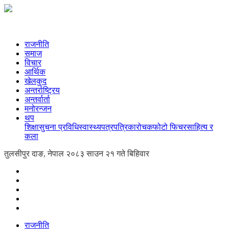
राजनीति
समाज
विचार
आर्थिक
खेलकुद
अन्तर्राष्ट्रिय
अन्तर्वार्ता
मनोरन्जन
थप
शिक्षा
सुचना प्रविधि
स्वास्थ्य
पत्रपत्रिका
रोचक
फोटो फिचर
साहित्य र
कला
तुलसीपुर दाङ, नेपाल
२०८३ साउन २१ गते बिहिवार
राजनीति