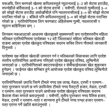
यसअघि, लिग चरणको खेलमा कपिलवस्तुले प्युठानलाई ३–२ को सेटमा हराउँदा,
रुपन्देहीले बर्दियालाई ३–१ को सेटमा हरायो । यसैगरी, रोल्पाले गुल्मीलाई ३–०
को सोझो सेटमा हराउँदा अर्घाखाँचीले पनि नवलपरासीलाई ३–० को सोझो सेटमा
पराजित गरेको छ । बाँकेले पनि कपिलवस्तुलाई ३–० को सोझो सेटमा पराजित
गरेको छ । प्रतियोगितामा लिग चरणबाट अहिलेसम्म गुल्मी, नवलपरासी र
प्युठान बाहिरिएका छन् ।
लिगकम नकआउटको आधारमा खेलाइएको मुख्यमन्त्री कप प्रदेशस्तरीय महिला
भलिबल प्रतियोगितामा प्रदेशका १२ वटै जिल्लाबाट महिला भलिबल खेलाडी
दाङमा आएका प्रदेश खेलकुद परिषदका सदस्य सचिव तिरन गौतमले जानकारी
दिनुभयो ।
प्रदेशमा दक्ष महिला खेलाडी उत्पादन गर्न र भलिबलको विकासका लागि प्रदेश
स्तरीय प्रतियोगिता आयोजना गरिएको प्रदेश खेलकुद परिषद, लुम्बिनीले
जनाएको छ । प्रतियोगिताको क्वाटरफाईनल र सेमीफाईनलका खेल शुक्रबार
हुनेछन् । फाईनल खेल शनिबार हुने आयोजक प्रदेश खेलकुद परिषद लुम्बिनीले
जनाएको छ ।
प्रतियोगिताको उपाधि जित्ने टीमले नगद एक लाख, मेडल, ट्रफी र प्रमाण–
पत्र पुरस्कार पाउने छ भने उपविजेता टीमले नगद पैसट्टी हजार, मेडल, ट्रफी
र प्रमाण–पत्र पुरस्कार पाउने आयोजक प्रदेश खेलकुद परिषदका सदस्य
कैलाश रोका मगरले बताउनुभयो । यसैगरी, तृतीय पुरस्कार नगद पैतिस हजार,
मेडल, ट्रफी र प्रमाण–पत्र र सान्त्वना हुने टीमले नगद पन्ध्र हजार प्रमाण–
पत्र प्राप्त गर्ने उहाँले बताउनुभयो ।