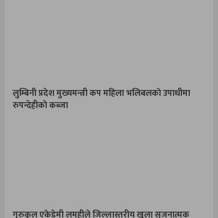
लुम्बिनी प्रदेश मुख्यमन्त्री कप महिला भलिबलकाे उपाधीमा
रुपन्देहीकाे कब्जा
गुरुकुल एकेडेमी लमहीले जिल्लास्तरीय खुला सृजनात्मक