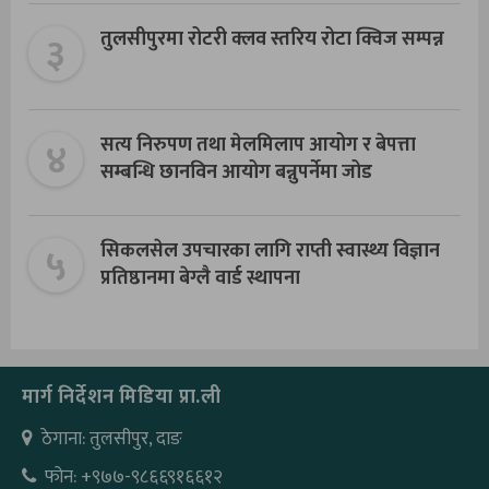
३
तुलसीपुरमा रोटरी क्लव स्तरिय रोटा क्विज सम्पन्न
४
सत्य निरुपण तथा मेलमिलाप आयोग र बेपत्ता
सम्बन्धि छानविन आयोग बन्नुपर्नेमा जोड
५
सिकलसेल उपचारका लागि राप्ती स्वास्थ्य विज्ञान
प्रतिष्ठानमा बेग्लै वार्ड स्थापना
मार्ग निर्देशन मिडिया प्रा.ली
ठेगाना: तुलसीपुर, दाङ
फोन: +९७७-९८६६९१६६१२