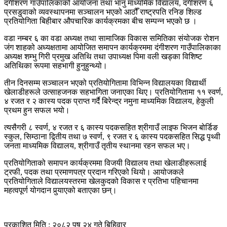
दंगीशरण गाउँपालिकाको आयोजना तथा भानु माध्यमिक विद्यालय, दंगीशरण ६
प्रसडुवाको व्यवस्थापनमा सञ्चालन भएको आठौँ राष्ट्रपति रनिङ शिल्ड
प्रतियोगिता बिहीबार औपचारिक कार्यक्रमका बीच सम्पन्न भएको छ ।
वडा नम्बर ६ का वडा अध्यक्ष तथा सामाजिक विकास समितिका संयोजक रोशन
जंग शाहको अध्यक्षतामा आयोजित समापन कार्यक्रममा दंगीशरण गाउँपालिकाका
अध्यक्ष शम्भु गिरी प्रमुख अतिथि तथा उपाध्यक्ष पिमा वली खड्का विशिष्ट
अतिथिका रूपमा सहभागी हुनुहुन्थ्यो।
तीन दिनसम्म सञ्चालन भएको प्रतियोगितामा विभिन्न विद्यालयका विद्यार्थी
खेलाडीहरूले उत्साहजनक सहभागिता जनाएका थिए। प्रतियोगितामा ११ स्वर्ण,
४ रजत र २ कास्य पदक प्राप्त गर्दै बिरेन्द्र नमुना माध्यमिक विद्यालय, हेकुली
प्रथम हुन सफल भयो।
त्यसैगरी ८ स्वर्ण, ४ रजत र ६ कास्य पदकसहित श्रीगाउँ लाइफ भिजन बोर्डिङ
स्कुल, सिम्ठाना द्वितीय तथा ७ स्वर्ण, ९ रजत र ६ कास्य पदकसहित सिद्ध पृथ्वी
जनता माध्यमिक विद्यालय, श्रीगाउँ तृतीय स्थानमा रहन सफल भए।
प्रतियोगिताको समापन कार्यक्रममा विजयी विद्यालय तथा खेलाडीहरूलाई
ट्रफी, पदक तथा प्रमाणपत्र प्रदान गरिएको थियो। आयोजकले
प्रतियोगिताले विद्यालयस्तरमा खेलकुदको विकास र प्रतिभा पहिचानमा
महत्वपूर्ण योगदान पुर्‍याएको बताएका छन्।
प्रकाशित मिति : २०८२ पुष २४ गते बिहिवार