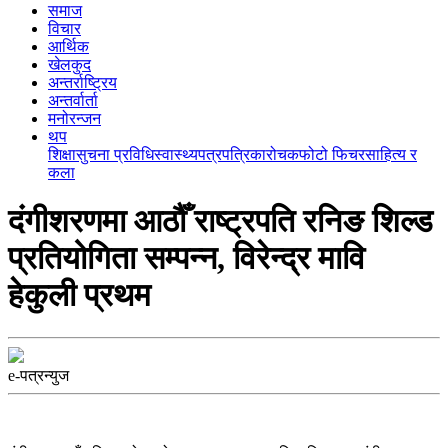
समाज
विचार
आर्थिक
खेलकुद
अन्तर्राष्ट्रिय
अन्तर्वार्ता
मनोरन्जन
थप
शिक्षा
सुचना प्रविधि
स्वास्थ्य
पत्रपत्रिका
रोचक
फोटो फिचर
साहित्य र
कला
दंगीशरणमा आठौँ राष्ट्रपति रनिङ शिल्ड
प्रतियोगिता सम्पन्न, विरेन्द्र मावि
हेकुली प्रथम
e-पत्रन्युज