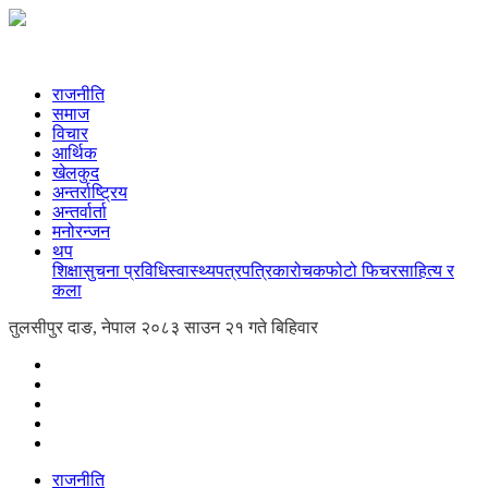
राजनीति
समाज
विचार
आर्थिक
खेलकुद
अन्तर्राष्ट्रिय
अन्तर्वार्ता
मनोरन्जन
थप
शिक्षा
सुचना प्रविधि
स्वास्थ्य
पत्रपत्रिका
रोचक
फोटो फिचर
साहित्य र
कला
तुलसीपुर दाङ, नेपाल
२०८३ साउन २१ गते बिहिवार
राजनीति