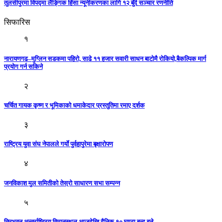
तुलसीपुरमा विपद्मा लैङ्गिक हिंसा न्यूनीकरणका लागि १२ बुँदे सञ्चार रणनीति
सिफारिस
१
नारायणगढ–मुग्लिन सडकमा पहिरो, साढे ११ हजार सवारी साधन बाटोमै रोकियाे,बैकल्पिक मार्ग
प्रयाेग गर्न सकिने
२
चर्चित गायक कृष्ण र भूमिकाको धमाकेदार प्रस्तुतिमा रमाए दर्शक
३
राष्ट्रिय युवा संघ नेपालले गर्याे पुर्वहापुरेमा बृक्षाराेपण
४
जनविकाश मुल समितीको तेस्रो साधारण सभा सम्पन्न
५
त्रिभुवन अन्तर्राष्ट्रिय विमानस्थल आजदेखि दैनिक १० घण्टा बन्द हुने