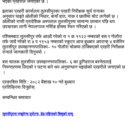
भएको प्रहरीले जनाएको छ ।
इलाका प्रहरी कार्यालय तुलसीपुरका प्रहरी निरीक्षक सुर्य रानाका
अनुसार घाइते ओलीको निधार, बायाँ हात, नाक र छातीमा चोट लागेको छ ।
ओलीको राप्ती प्रादेशिक अस्पताल तुलसीपुरमा सामान्य उपचार पछि थप
उपचारका लागी नेपालगञ्ज नर्सिङ होममा रेफर गरिएको छ ।
पश्चिमबाट तुलसीपुर तर्फ आउदै गरेको रा १ क ११२२ नम्बरको बस र गोलौरा
तर्फ जादै गरेको रा ४ प १९५३ नम्बरको स्कुटर आज बुधबार अपरान्ह् ४ बजेतिर
तुलसीपुर उपमहानगरपालिका– १० गोलौरा चोकमा ठोक्किएको प्रहरी निरीक्षक
रानाले जानकारी दिनुभयो ।
बस चालक तुलसीपर उपमहानगरपालिका– ६ का ढुण्डिराज बस्नेतलाई
नियन्त्रणमा लिएको र घटना बारे थप अनुसन्धान भइरहेको प्रहरीले जनाएको छ
।
प्रकाशित मिति : २०८२ बैशाख १० गते बुधवार
प्रतिक्रिया दिनुहोस्
सम्बन्धित समाचार
तुलसीपुरमा एम्बुलेन्स दुर्घटना, डेढ महिनाको शिशुको मृत्यु