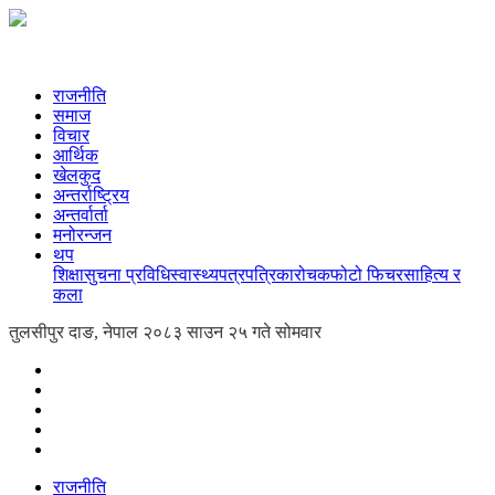
राजनीति
समाज
विचार
आर्थिक
खेलकुद
अन्तर्राष्ट्रिय
अन्तर्वार्ता
मनोरन्जन
थप
शिक्षा
सुचना प्रविधि
स्वास्थ्य
पत्रपत्रिका
रोचक
फोटो फिचर
साहित्य र
कला
तुलसीपुर दाङ, नेपाल
२०८३ साउन २५ गते सोमवार
राजनीति