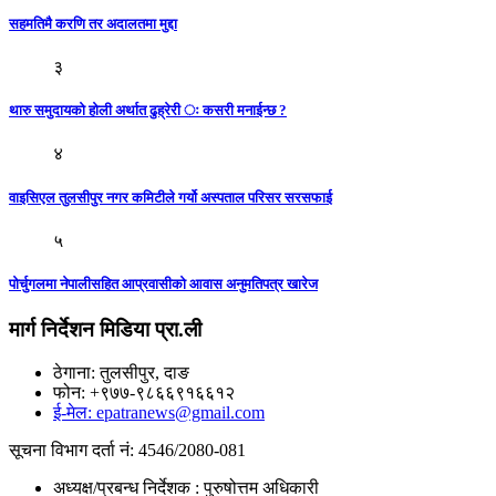
सहमतिमै करणि तर अदालतमा मुद्दा
३
थारु समुदायको होली अर्थात ढुह्रेरी ः कसरी मनाईन्छ ?
४
वाइसिएल तुलसीपुर नगर कमिटीले गर्यो अस्पताल परिसर सरसफाई
५
पोर्चुगलमा नेपालीसहित आप्रवासीको आवास अनुमतिपत्र खारेज
मार्ग निर्देशन मिडिया प्रा.ली
ठेगाना: तुलसीपुर, दाङ
फोन: +९७७-९८६६९१६६१२
ई-मेल: epatranews@gmail.com
सूचना विभाग दर्ता नं: 4546/2080-081
अध्यक्ष/प्रबन्ध निर्देशक : पुरुषोत्तम अधिकारी