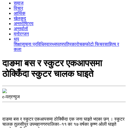
समाज
विचार
आर्थिक
खेलकुद
अन्तर्राष्ट्रिय
अन्तर्वार्ता
मनोरन्जन
थप
शिक्षा
सुचना प्रविधि
स्वास्थ्य
पत्रपत्रिका
रोचक
फोटो फिचर
साहित्य र
कला
दाङमा बस र स्कुटर एकआपसमा
ठोक्किँदा स्कुटर चालक घाइते
e-पत्रन्युज
दाङमा बस र स्कुटर एकआपसमा ठोक्किँदा एक जना घाइते भएका छन् । स्कुटर
चालक तुलसीपुर उपमहानगरपालिका–११ का १७ वर्षका कृष्ण ओली घाइते