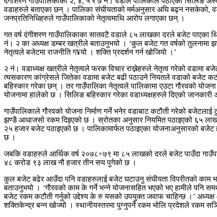
दंगीशरण गाउँपालिकाका २, ४, ५ र ७ नं। वडाले पालिकाले पठाएको सिलिङ अस्
वडाहरुले बताएका छन् । पालिका संघीयताको मर्मअनुसार अघि बढ्न नसकेको, वडा
जनप्रतिनिधिहरुले गाउँपालिकाको नेतृत्वमाथि आरोप लगाएका छन् ।
गत वर्ष दंगीशरण गाउँपालिकाका सातवटै वडाले ८५ लाखका दरले बजेट पाएका 
नं। २ का अध्यक्ष डम्बर खत्रीले बताउनुभयो । ‘कुल बजेट गत वर्षको तुलनामा 
नेतृत्वले बजेटमा राजनीति ग¥यो । शक्ति प्रदर्शन गर्न खोजियो ।’
२ नं। वडाध्यक्ष खत्रीले नेतृत्वले फरक विचार राख्नेहरुले नेतृत्व गरेको वडामा
त्यसकारण कांग्रेसले जितेका वडामा बजेट बढी पठाउने नियतले वडाको बजेट कटौती
बहिस्कार गरेका छन् । तर गाउँपालिका नेतृत्वले पालिकामा एउटा गौरवको योजना 
योजनामा हालेको छ । सिलिङ बहिस्कार गरेका वडाध्यक्षहरुले दिएको जानकारी अन
गाउँपालिकाले गौरवको योजना निर्माण गर्ने भनेर वडाबाट कटौती गरेको बजेटलाई टु
झण्डै आधाजसो रकम दिइएको छ । स्रोतका अनुसार नियमित पठाइएको ६५ लाख 
२५ हजार बजेट पठाइएको छ । पालिकामार्फत पठाइएका योजनाअनुसारको बजेट हे
छ ।
जबकि वडाहरुले आर्थिक वर्ष २०७८÷७९ मा ८५ लाखको दरले बजेट पाउँदा गाउँ
४८ करोड ९३ लाख नौ हजार तीन सय पुगेको छ ।
कुल बजेट बढेर आउँदा पनि वडाहरुलाई बजेट घटाउनु संघीयता विपरीतको काम भएक
बताउनुभयो । ‘गौरवको काम के गर्ने भन्ने योजनासहित भएको भए हामीले पनि समर
बजेट रकम कटौती गर्नुको उद्देश्य के रु यसको उपयुक्त जवाफ चाहिन्छ ।’ अध्यक्
शक्तिकेन्द्र बन्न खोज्यो । स्थानीयस्तरमा पुग्नुपर्ने रकम भोलि प्रदेशले रकम सञ्च