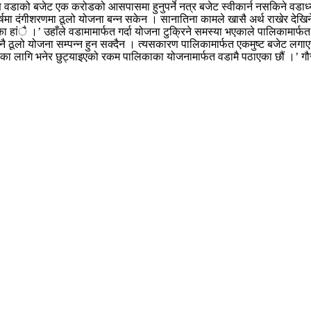
रण वडाको बजेट एक करोडको आसपासमा हुनुपर्ने नत्र बजेट स्वीकार्न नसकिने वड
षमा दंगीशरणमा ठूलो योजना बन्न सकेन । सानातिना कामले खासै अर्थ राखेर देखिने गर
ा हांै ।’ उहाँले वडामामार्फत गर्दा योजना टुक्रिने समस्या भएकाले पालिकामार्फत ठ
कुनै ठूलो योजना सम्पन्न हुन सक्दैन । त्यसकारण पालिकामार्फत एकमुष्ट बजेट लग
का लागि भनेर छुट्याइएको रकम पालिकाका योजनामार्फत वडामै पठाएका छौं ।’ गौरवक