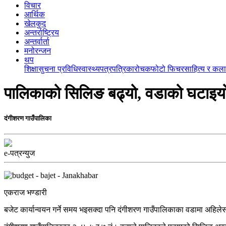
विचार
आर्थिक
खेलकुद
अन्तर्राष्ट्रिय
अन्तर्वार्ता
मनोरन्जन
थप
शिक्षा
सुचना प्रविधि
स्वास्थ्य
पत्रपत्रिका
रोचक
फोटो फिचर
साहित्य र कला
पालिकाको सिलिङ बढ्यो, वडाको घटाइय
दंगीशरण गाउँपालिका
e-पत्रन्युज
एकराज भण्डारी
बजेट कार्यान्वयन गर्ने समय भइसक्दा पनि दंगीशरण गाउँपालिकाका वडामा अहिलेस