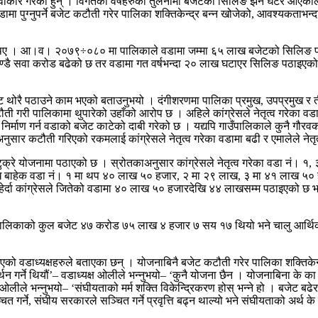
वीकार गरेका हुन् । विगतका वर्षहरुको तुलनामा बजेटको सिलिङ झनै घटेर आएको
मा पुग्नुपर्ने बजेट कटौती गरेर पालिका शक्तिकेन्द्र बन्न खोजेको, आवश्यकत
थिए । आ।व। २०७९÷०८० मा पालिकाले वडामा जम्मा ६५ लाख बजेटको सिलिङ पठाए
झण्डै सवा करोड बढेको छ तर वडामा गत वर्षभन्दा २० लाख घटाएर सिलिङ पठाइएको छ
 बजेट थोरै पठाउने काम भएको बताउनुभयो । दंगीशरणमा पालिका प्रमुख, उपप्रमुख र त
 गरी पालिकामा थुपारेको उहाँको आरोप छ । अहिले कांग्रेसले नेतृत्व गरेका वडाल
निर्माण गर्न वडाको बजेट काटेको दाबी गरेको छ । यद्यपि गाउँपालिकाले कुनै गौ
ुसार कटौती गरिएको रकमलाई कांग्रेसले नेतृत्व गरेका वडामा बढी र एमालेले ने
क्रे योजनामा पठाएको छ । स्रोतकाअनुसार कांग्रेसले नेतृत्व गरेका वडा नं। १, ३ 
बाहेक वडा नं। १ मा थप ४० लाख ५० हजार, २ मा २९ लाख, ३ मा ४१ लाख ५० 
र्दा कांग्रेसले जितेको वडामा ४० लाख ५० हजारदेखि ४४ लाखसम्म पठाइएको छ भ
पालिकाको कुल बजेट ४७ करोड ७५ लाख ४ हजार ७ सय १७ थियो भने चालु आर्थिक
ो वडाध्यक्षहरुले बताएका छन् । योजनाबिनै बजेट कटौती गरेर पालिका शक्तिकेन्
्थन गर्ने थियौं’– वडाध्यक्ष ओलीले भन्नुभयो– ‘कुनै योजना छैन । योजनाबिना के
ष ओलीले भन्नुभयो– ‘संघीयताको मर्म शक्ति विकेन्द्रिकरण होस् भन्ने हो । बजेट 
ित गर्ने, संघीय सरकारले सञ्चित गर्ने प्रवृत्ति बढ्न थाल्यो भने संघीयताको अर्थ के 