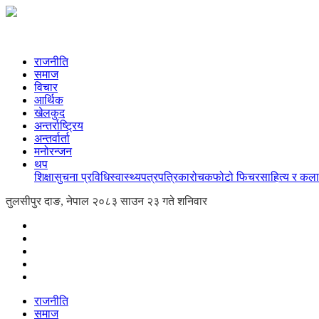
राजनीति
समाज
विचार
आर्थिक
खेलकुद
अन्तर्राष्ट्रिय
अन्तर्वार्ता
मनोरन्जन
थप
शिक्षा
सुचना प्रविधि
स्वास्थ्य
पत्रपत्रिका
रोचक
फोटो फिचर
साहित्य र कला
तुलसीपुर दाङ, नेपाल
२०८३ साउन २३ गते शनिवार
राजनीति
समाज