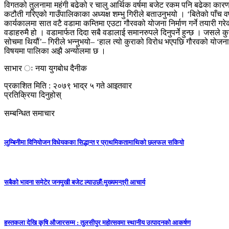
विगतको तुलनामा महंगी बढेको र चालु आर्थिक वर्षमा बजेट रकम पनि बढेका का
कटौती गरिएको गाउँपालिकाका अध्यक्ष शम्भु गिरीले बताउनुभयो । ‘बितेको पाँच वर्
कार्यकालमा सात वटै वडामा कम्तिमा एउटा गौरवको योजना निर्माण गर्ने तयारी गरेक
वडाहरुमै हो । वडामार्फत दिदा सबै वडालाई समानरुपले दिनुपर्ने हुन्छ । जसले 
सोचमा थियौं’– गिरीले भन्नुभयो– ‘हाल त्यो कुराको विरोध भएपछि गौरवको योजना
विषयमा पालिका अझै अन्योलमा छ ।
साभार ः नया युगबोध दैनीक
प्रकाशित मिति : २०७९ भाद्र ५ गते आइतवार
प्रतिक्रिया दिनुहोस्
सम्बन्धित समाचार
लुम्बिनीमा विनियोजन विधेयकका सिद्धान्त र प्राथमिकतामाथिको छलफल सकियो
सबैको भावना समेटेर जनमुखी बजेट ल्याउछाैं:मुख्यमन्त्री आचार्य
हस्तकला देखि कृषि औजारसम्म : तुलसीपुर महोत्सवमा स्थानीय उत्पादनको आकर्षण