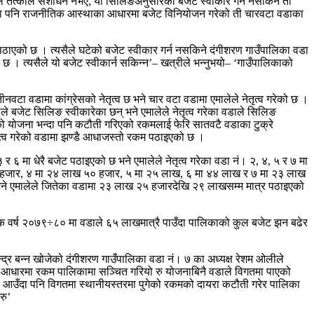
ले तत्काल संशोधन नभए, यो सिलिङअनुसारको बजेट स्वीकार गर्न नसकिने ती
ाभन्दा पनि राजनीतिक आस्थाका आधारमा बजेट विनियोजन गरेको ती चारवटा वडाका
को छ । त्यसैले घटेको बजेट स्वीकार गर्न नसकिने दंगीशरण गाउँपालिका वडा
 । त्यसैले यो बजेट स्वीकार्न सकिन्न’– खत्रीले भन्नुभयो– ‘गाउँपालिकाको
ीनवटा वडामा कांग्रेसको नेतृत्व छ भने चार वटा वडामा एमालेले नेतृत्व गरेको छ ।
े बजेट सिलिङ स्वीकारेका छन् भने एमालेले नेतृत्व गरेका वडाले सिलिङ
रवको योजना भन्दा पनि कटौती गरिएको रकमलाई फेरि सातवटै वडाका टुक्रे
तृत्व गरेको वडामा झण्डै आधाजस्तो रकम पठाइएको छ ।
र ६ मा धेरै बजेट पठाइएको छ भने एमालेले नेतृत्व गरेका वडा नं। २, ४, ५ र ७ मा
हजार, ४ मा २४ लाख ५० हजार, ५ मा २५ लाख, ६ मा ४४ लाख र ७ मा २३ लाख
ने एमालेले जितेका वडामा २३ लाख २५ हजारदेखि २९ लाखसम्म मात्र पठाइएको
 वर्ष २०७९÷८० मा वडाले ६५ लाखमात्रै पाउँदा पालिकाको कुल बजेट झन बढेर
द्र बन्न खोजेको दंगीशरण गाउँपालिका वडा नं। ७ का अध्यक्ष रेशम ओलीले
 का आधारमा रकम पालिकामा सञ्चित गरियो रु योजनाबिनै वडाले विगतमा पाएको
बढेर आउँदा पनि विगतमा स्थानीयस्तरमा पुगेको रकमको दायरा कटौती गरेर पालिका
रु’