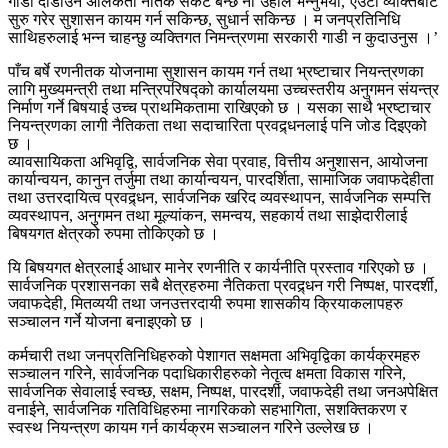
गाडी दौडाउन अलिकती नैतिक संकट बन्छ नी’उहाँले भन्नुभयो,‘एउटा व्यक्तिबाट
सुरु गरेर सुशासन कायम गर्न सकिन्छ, सुधार्न सकिन्छ । म जनप्रतिनिधि
साथिहरुलाई भन्न चाहन्छु व्यक्तिगत निमन्त्रणमा सरकारी गाडी न कुदाउनुस ।’
पाँच बर्षे रणनीतक योजनामा सुशासन कायम गर्न तथा भ्रष्टाचार नियन्त्रणका
लागि मुख्यमन्त्री तथा मन्त्रिपरिषद्को कार्यालयमा उच्चस्तरीय अनुगमन संयन्त्र
निर्माण गर्ने बिषयाई उच्च प्राथमिकतामा राखिएको छ । यसका साथै भ्रष्टाचार
नियन्त्रणका लागी नैतिकता तथा सदाचारिता प्रवद्र्धनलाई पनि जोड दिइएको
छ ।
व्यावसायिकता अभिवृद्वि, सार्वजनिक सेवा प्रवाह, वित्तीय अनुशासन, आयोजना
कार्यान्वयन, कानुन तर्जुमा तथा कार्यान्वयन, पारदर्शिता, सामाजिक जवाफदेहीता
तथा उत्तरदायित्व प्रवद्र्धन, सार्वजनिक खरिद व्यवस्थापन, सार्वजनिक सम्पत्ति
व्यवस्थापन, अनुगमन तथा मूल्यांकन, समन्वय, सहकार्य तथा साझेदारीलाई
बिषयगत क्षेत्रको रुपमा तोकिएको छ ।
यि बिषयगत क्षेत्रलाई आधार मानेर रणनीति र कार्यनीति प्रस्ताव गरिएको छ ।
सार्वजनिक प्रशासनका सबै क्षेत्रहरुमा नैतिकता प्रवद्र्धन गरी निष्पक्ष, पारदर्शी,
जवाफदेही, मितव्ययी तथा जनउत्तरदायी रुपमा शासकीय क्रियाकलापहरु
सञ्चालन गर्ने योजना बनाइएको छ ।
कर्मचारी तथा जनप्रतिनिधिहरुको पेशागत सक्षमता अभिवृद्विका कार्यक्रमहरु
सञ्चालन गरिने, सार्वजनिक पदाधिकारीहरुको नेतृत्व क्षमता विकास गरिने,
सार्वजनिक सेवालाई स्वच्छ, सक्षम, निष्पक्ष, पारदर्शी, जवाफदेही तथा जनअपेक्षित
वनाईने, सार्वजनिक गतिविधिहरुमा नागरिकको सहभागिता, सशक्तिकरण र
स्वस्थ नियन्त्रण कायम गर्न कार्यक्रम सञ्चालन गरिने उल्लेख छ ।