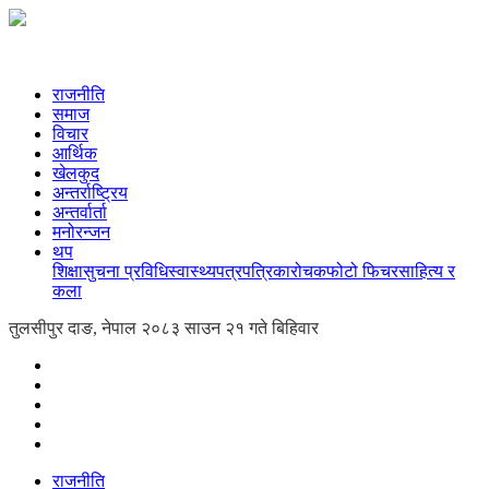
राजनीति
समाज
विचार
आर्थिक
खेलकुद
अन्तर्राष्ट्रिय
अन्तर्वार्ता
मनोरन्जन
थप
शिक्षा
सुचना प्रविधि
स्वास्थ्य
पत्रपत्रिका
रोचक
फोटो फिचर
साहित्य र
कला
तुलसीपुर दाङ, नेपाल
२०८३ साउन २१ गते बिहिवार
राजनीति