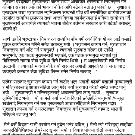
लुम्बिनी प्रदेशका मुख्यमन्त्री चेतनारायण आचार्यले भ्रष्टाचार नियन्त्रण गर्न
वर्तमान सरकार त्यागको भावना बोकेर अघि बढेको बताउनु भएको छ । सुशासन
प्रवद्र्धन तथा भ्रष्टाचार न्यूनिकरण सम्वन्धी पाँच बर्षे रणनीतिक कार्ययोजनाको
मस्यौदा सम्वन्धि छलफल तथा अन्तरक्रिया कार्यक्रमलाई बाँकेमा सम्वोधन गर्दै
मुख्यमन्त्री आचार्यले त्यागको भावना बोकेर वर्तमान सरकार अघि बढेको बताउनु
भएको हो ।
साथै उहाँले भ्रष्टाचार नियन्त्रण सम्वन्धि पाँच बर्षे रणनीतिक योजनालाई कडाई
पूर्वक कार्यान्वयन गरिने समेत बताउनु भयो ।‘सुशासन कायम गर्न, भ्रष्टाचार
नियन्त्रण गर्न आँट गर्न सक्नुपर्छ । त्यसको सुरुवात गरेका छौं’उहाँले
भन्नुभयो,‘एक पटक मुख्यमन्त्री भएपछी, एक पटक सभामुख भएपछी पूर्व
बिशिष्टको नाममा सेवा सुविधा दिने निर्णय थियो । म आइसकेपछी त्यो निर्णय
उल्टायौं । त्यागको भावना बोकेर यो सरकार अगाडी आएको छ । जनताबाट
उठाएको करबाट सेवा सुविधा लिन्न भनेर निर्णय उल्टाए ।’
प्रदेश सरकार सुशासन कायम गर्न कठोर भएर अगाडी बढेको बताउदै मुख्यमन्त्री
र मन्त्रिहरुलाई आचारसंहिता लागु गरेर नयाँ सुरुवात गरेको समेत स्पष्ट पार्नु
भयो ।‘मुख्यमन्त्री र मन्त्रिहरुलाई आचारसंहिता लागु ग¥यौं । सुरुवात
लुम्बिनीबाट भयो । यो कामले नयाँ सन्देश दिएको छ’उहाँले भन्नुभयो,‘फजुल
खर्चलाई नियन्त्रण गर्न यस प्रकारको आचारसंहिताले नियन्त्रण गर्दछ ।’
सुशासन कायम गर्न र भ्रष्टाचार नियन्त्रण गर्न मुख्यमन्त्री तहबाट थालनी
गरिएको बताउनु भयो ।
‘मैले दसैं विदामा गाडी प्रयोग गर्न हुदैन भनेर चढिन् । मैलो त्यो गरिरहदा त्यहाँका
जनप्रतिनिधिहरुलाई प्रेसर सृजना भयो । विवाह भोजमा सेतो नम्बर प्लेटका