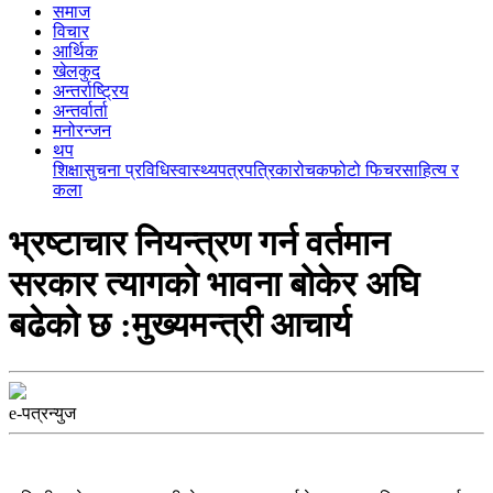
समाज
विचार
आर्थिक
खेलकुद
अन्तर्राष्ट्रिय
अन्तर्वार्ता
मनोरन्जन
थप
शिक्षा
सुचना प्रविधि
स्वास्थ्य
पत्रपत्रिका
रोचक
फोटो फिचर
साहित्य र
कला
भ्रष्टाचार नियन्त्रण गर्न वर्तमान
सरकार त्यागको भावना बोकेर अघि
बढेको छ :मुख्यमन्त्री आचार्य
e-पत्रन्युज