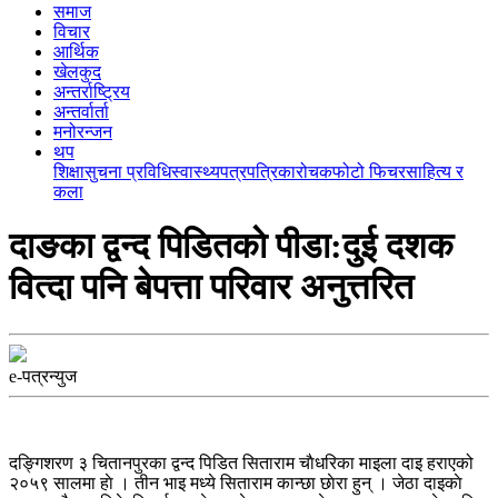
समाज
विचार
आर्थिक
खेलकुद
अन्तर्राष्ट्रिय
अन्तर्वार्ता
मनोरन्जन
थप
शिक्षा
सुचना प्रविधि
स्वास्थ्य
पत्रपत्रिका
रोचक
फोटो फिचर
साहित्य र
कला
दाङका द्वन्द पिडितकाे पीडा:दुई दशक
वित्दा पनि बेपत्ता परिवार अनुत्तरित
e-पत्रन्युज
दङ्गिशरण ३ चितानपुरका द्वन्द पिडित सिताराम चाैधरिका माइला दाइ हराएको
२०५९ सालमा हाे । तीन भाइ मध्ये सिताराम कान्छा छाेरा हुन् । जेठा दाइकाे