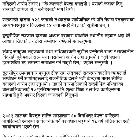
नदिएको आरोप लगाए। “के कारणले बेपत्ता बनाइयो ? यसको जवाफ दिनु
राज्यको दायित्व हो,” उनीहरूको माग थियो।
सरकारले दाङमा १२६ जनाको तथ्याङ्क सार्वजनिक गरे पनि नेपाल रेडक्रसको
अध्ययनअनुसार जिल्लामा ८४ जना मात्रै बेपत्ताको सूचीमा छन् ।
द्वन्द्वपीडित सञ्जाल दाङका अध्यक्ष प्रकाश चौधरीले स्थानीय तहबाट अझ धेरै
आशा राखिएको तर ठोस सम्बोधन नभएको बताउनुभयाे।
संवाद समूहका सहजकर्ता तथा अधिकारकर्मी सुशील बस्नेतले राज्य र तत्कालीन
विद्रोही दुबै पक्षले सत्य भन्न नसकेको आरोप लगाउनुभयाे। “दुवै पक्षको
इच्छाशक्ति भए समस्या समाधान गर्न गाह्रो छैन,” उहाले भन्नु्भयाे ।
तुलसीपुर उपमहानगर प्रमुख टीकाराम खड्काले संक्रमणकालीन न्यायलाई
सम्बोधन गर्ने आयोगहरूलाई राजनीतिक दलले भर्ती केन्द्रमा मात्र सीमित
बनाएको आरोप लगाउनुभयाे। उहाले नगरपालिकाले द्वन्द्वपीडित परिवारका
बालबालिकालाई १० प्रतिशतसम्म निःशुल्क शिक्षा र लक्षित कार्यक्रममा
सहभागी हुने अवसर दिएको जानकारी दिनुभयाे ।
२०६३ सालको विस्तृत शान्ति सम्झौतामा ६० दिनभित्र बेपत्ता पारिएका
नागरिकको अवस्था सार्वजनिक गर्ने प्रावधान भए पनि १८ वर्ष बितिसक्दा अझै
कार्यान्वयन भएको छैन।