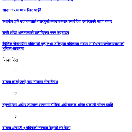
साउन १५ मा आज खिर खाइँदै
स्थानीय कृषि उत्पादनलाई बजारमुखी बनाउन बजार रणनीतिक रुपरेखाको खाका तयार
राप्ती आँखा अस्पतालको शल्यक्रिया भवन उद्घाटन
वैदेशिक रोजगारीमा महिलाको मृत्यु तथा फर्किएका महिलाका सवाल सम्बोधनमा सरोकारवालाको
भूमिका आवश्यक
सिफारिस
१
दाङमा कर्फ्यु जारी, चार नाकामा सेना तैनाथ
२
तुलसीपुरमा अटो र ट्याक्टर आपसमा ठोकिँदा अटाे चालक अमित थकाली गम्भिर घाईते
३
दाङमा अन्दाजी ९ महिनाको नवजात शिशुको शब फेला