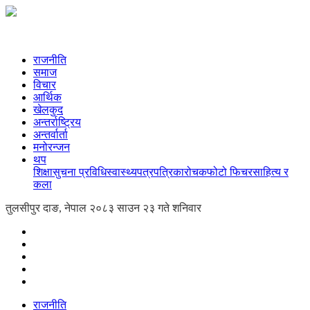
राजनीति
समाज
विचार
आर्थिक
खेलकुद
अन्तर्राष्ट्रिय
अन्तर्वार्ता
मनोरन्जन
थप
शिक्षा
सुचना प्रविधि
स्वास्थ्य
पत्रपत्रिका
रोचक
फोटो फिचर
साहित्य र
कला
तुलसीपुर दाङ, नेपाल
२०८३ साउन २३ गते शनिवार
राजनीति