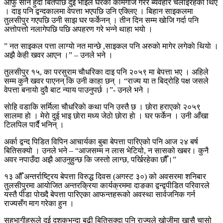
आफु सानै हुदा बितेपछि दुई भाइले घरकाे कामगाज गरेर ब्यवहार चलाइरहेका थिए
। दाइ पनि द्वन्दकालमा वेपत्ता भएपछि उनि एक्लिए । बिहान साइकलमा
तुलसीपुर गएपछि उनी साझ घर फर्केनन् । तीन दिन सम्म खाेजि गर्दा पनि
अत्तोपत्तो नलागेपछि पछि अपहरण गरे भन्ने थाहा भयाे ।
” नत साइकल पत्ता लाग्याे नत मान्छे ,साइकल पनि अरुकाे मागेर लगेकाे थियाे ।
अझै केही खवर आएन ।” – उनले भने ।
तुलसीपुर १५, का परसुराम चाैधरिका दाइ पनि २०५९ मा बेपत्ता भए । अहिले
सम्म कुनै खवर पाएनन् कि उनी काहा छन् । “राज्य या त बिद्रोहि पक्ष जसले
वेपत्ता बनायाे दुवै बाट न्याय पाउनुपर्छ ।”- उनले भने ।
साेहि वडाकि सर्मिला चाैधरिकाे कथा पनि उस्तै छ । छाेरा हराएकाे २०५९
सालमा हाे । मेराे दुई भाइ छाेरा मध्य जेठाे छाेरा हाे । घर फर्केन । उनी आँखा
टिलपिल पार्दै भनिन् ।
अर्का द्वन्द पिडित विपिन आचार्यका बुबा बेपत्ता पारिएको पनि आज २४ बर्ष
बितिसक्यो । उनले भने – “आजसम्म न लास भेटियो, न सासको खबर। कुनै
अवर नपाउँदा अझै आउनुहुन्छ कि जस्तो लाग्छ, पर्खिरहेका छौँ।”
१३ औँ अन्तर्राष्ट्रिय बेपत्ता विरुद्ध दिवस (अगस्ट ३०) को अवसरमा शनिबार
तुलसीपुरमा आयोजित अन्तरक्रिया कार्यक्रममा दाङका द्वन्द्वपीडित परिवारले
यस्तै पीडा पोख्दै बेपत्ता पारिएका आफन्तहरूको अवस्था सार्वजनिक गर्न
राज्यसँग माग गरेका हुन ।
सहभागीहरूले दुई दशकभन्दा बढी बितिसक्दा पनि राज्यले खोजीमा खासै चासो