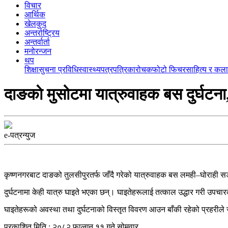
विचार
आर्थिक
खेलकुद
अन्तर्राष्ट्रिय
अन्तर्वार्ता
मनोरन्जन
थप
शिक्षा
सुचना प्रविधि
स्वास्थ्य
पत्रपत्रिका
रोचक
फोटो फिचर
साहित्य र कला
दाङकाे मुसोटमा यात्रुवाहक बस दुर्घटन
e-पत्रन्युज
कृष्णनगरबाट दाङको तुलसीपुरतर्फ जाँदै गरेको यात्रुवाहक बस लमही–घोराही सड
दुर्घटनामा केही यात्रु घाइते भएका छन्। घाइतेहरूलाई तत्काल उद्धार गरी उपच
घाइतेहरूको अवस्था तथा दुर्घटनाको विस्तृत विवरण आउन बाँकी रहेको प्रहरील
प्रकाशित मिति : २०८२ फाल्गुन ११ गते सोमवार