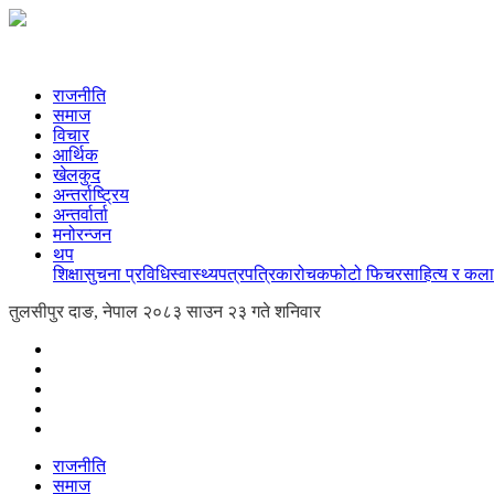
राजनीति
समाज
विचार
आर्थिक
खेलकुद
अन्तर्राष्ट्रिय
अन्तर्वार्ता
मनोरन्जन
थप
शिक्षा
सुचना प्रविधि
स्वास्थ्य
पत्रपत्रिका
रोचक
फोटो फिचर
साहित्य र कला
तुलसीपुर दाङ, नेपाल
२०८३ साउन २३ गते शनिवार
राजनीति
समाज