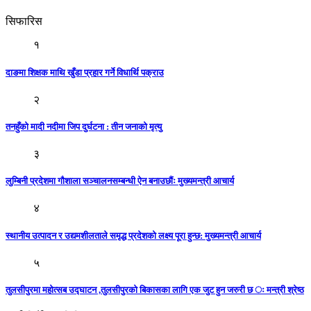
सिफारिस
१
दाङमा शिक्षक माथि खुँडा प्रहार गर्ने विधार्थि पक्राउ
२
तनहुँको मादी नदीमा जिप दुर्घटना : तीन जनाको मृत्यु
३
लुम्बिनी प्रदेशमा गौशाला सञ्चालनसम्बन्धी ऐन बनाउछौंः मुख्यमन्त्री आचार्य
४
स्थानीय उत्पादन र उद्यमशीलताले समृद्ध प्रदेशको लक्ष्य पूरा हुन्छ: मुख्यमन्त्री आचार्य
५
तुलसीपुरमा महोत्सब उद्घाटन ,तुलसीपुरको बिकासका लागि एक जुट हुन जरुरी छ ः मन्त्री श्रेष्ठ