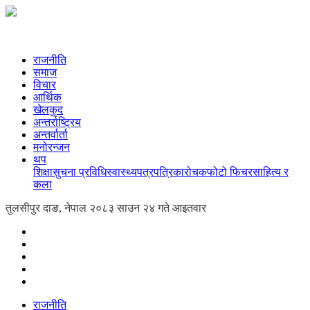
राजनीति
समाज
विचार
आर्थिक
खेलकुद
अन्तर्राष्ट्रिय
अन्तर्वार्ता
मनोरन्जन
थप
शिक्षा
सुचना प्रविधि
स्वास्थ्य
पत्रपत्रिका
रोचक
फोटो फिचर
साहित्य र
कला
तुलसीपुर दाङ, नेपाल
२०८३ साउन २४ गते आइतवार
राजनीति