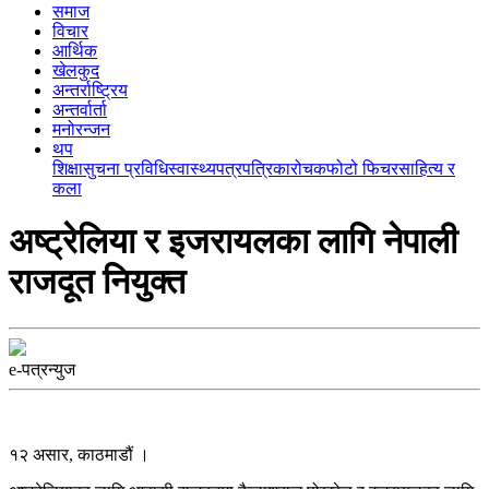
समाज
विचार
आर्थिक
खेलकुद
अन्तर्राष्ट्रिय
अन्तर्वार्ता
मनोरन्जन
थप
शिक्षा
सुचना प्रविधि
स्वास्थ्य
पत्रपत्रिका
रोचक
फोटो फिचर
साहित्य र
कला
अष्ट्रेलिया र इजरायलका लागि नेपाली
राजदूत नियुक्त
e-पत्रन्युज
१२ असार, काठमाडौं ।