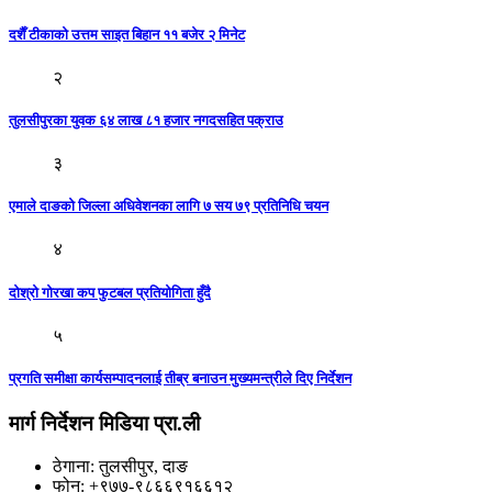
दशैँ टीकाको उत्तम साइत बिहान ११ बजेर २ मिनेट
२
तुलसीपुरका युवक ६४ लाख ८१ हजार नगदसहित पक्राउ
३
एमाले दाङको जिल्ला अधिवेशनका लागि ७ सय ७९ प्रतिनिधि चयन
४
दोश्रो गोरखा कप फुटबल प्रतियोगिता हुँदै
५
प्रगति समीक्षा कार्यसम्पादनलाई तीब्र बनाउन मुख्यमन्त्रीले दिए निर्देशन
मार्ग निर्देशन मिडिया प्रा.ली
ठेगाना: तुलसीपुर, दाङ
फोन: +९७७-९८६६९१६६१२