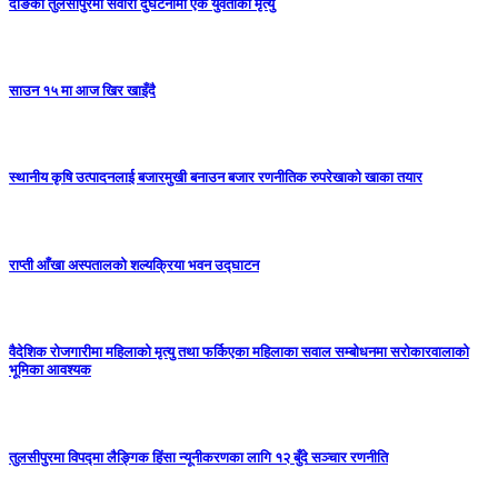
दाङको तुलसीपुरमा सवारी दुर्घटनामा एक युवतीको मृत्यु
साउन १५ मा आज खिर खाइँदै
स्थानीय कृषि उत्पादनलाई बजारमुखी बनाउन बजार रणनीतिक रुपरेखाको खाका तयार
राप्ती आँखा अस्पतालको शल्यक्रिया भवन उद्घाटन
वैदेशिक रोजगारीमा महिलाको मृत्यु तथा फर्किएका महिलाका सवाल सम्बोधनमा सरोकारवालाको
भूमिका आवश्यक
तुलसीपुरमा विपद्मा लैङ्गिक हिंसा न्यूनीकरणका लागि १२ बुँदे सञ्चार रणनीति