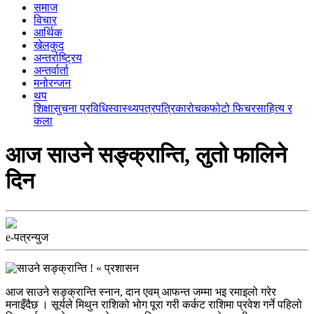
समाज
विचार
आर्थिक
खेलकुद
अन्तर्राष्ट्रिय
अन्तर्वार्ता
मनोरन्जन
थप
शिक्षा
सुचना प्रविधि
स्वास्थ्य
पत्रपत्रिका
रोचक
फोटो फिचर
साहित्य र
कला
आज साउने सङ्क्रान्ति, लुतो फालिने
दिन
e-पत्रन्युज
आज साउने सङ्क्रान्ति स्नान, दान एवम् आफन्त जम्मा भइ रमाइलो गरेर
मनाइँदैछ । सूर्यले मिथुन राशिको भोग पूरा गरी कर्कट राशिमा प्रवेश गर्ने पहिलो