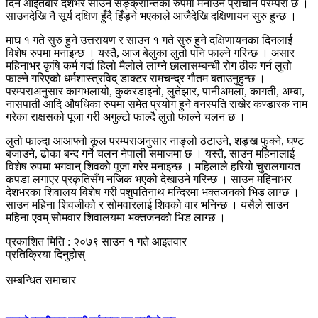
दिन आईतबार देशभर साउने सङ्क्रान्तिका रुपमा मनाउने प्राचीन परम्परा छ ।
साउनदेखि नै सूर्य दक्षिण हुँदै हिँड्ने भएकाले आजैदेखि दक्षिणायन सुरु हुन्छ ।
माघ १ गते सुरु हुने उत्तरायण र साउन १ गते सुरु हुने दक्षिणायनका दिनलाई
विशेष रुपमा मनाइन्छ । यस्तै, आज बेलुका लुतो पनि फाल्ने गरिन्छ । असार
महिनाभर कृषि कर्म गर्दा हिलो मैलोले लाग्ने छालासम्बन्धी रोग ठीक गर्न लुतो
फाल्ने गरिएको धर्मशास्त्रविद् डाक्टर रामचन्द्र गौतम बताउनुहुन्छ ।
परम्पराअनुसार कागभलायो, कुकरडाइनो, लुतेझार, पानीअमला, कागती, अम्बा,
नासपाती आदि औषधिका रुपमा समेत प्रयोग हुने वनस्पति राखेर कण्डारक नाम
गरेका राक्षसको पूजा गरी अगुल्टो फाल्दै लुतो फाल्ने चलन छ ।
लुतो फाल्दा आआफ्नो कूल परम्पराअनुसार नाङ्लो ठटाउने, शङ्ख फुक्ने, घण्ट
बजाउने, ढोका बन्द गर्ने चलन नेपाली समाजमा छ । यस्तै, साउन महिनालाई
विशेष रुपमा भगवान् शिवको पूजा गरेर मनाइन्छ । महिलाले हरियो चुरालगायत
कपडा लगाएर प्रकृतिसँग नजिक भएको देखाउने गरिन्छ । साउन महिनाभर
देशभरका शिवालय विशेष गरी पशुपतिनाथ मन्दिरमा भक्तजनको भिड लाग्छ ।
साउन महिना शिवजीको र सोमवारलाई शिवको वार भनिन्छ । यसैले साउन
महिना एवम् सोमवार शिवालयमा भक्तजनको भिड लाग्छ ।
प्रकाशित मिति : २०७९ साउन १ गते आइतवार
प्रतिक्रिया दिनुहोस्
सम्बन्धित समाचार