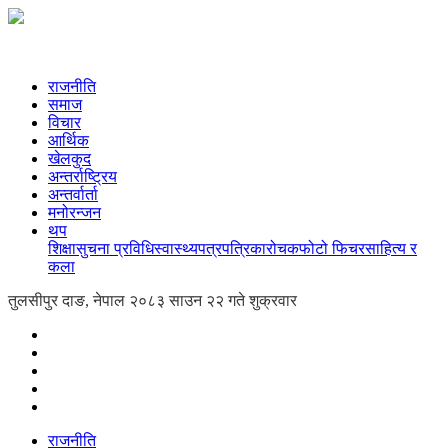
राजनीति
समाज
विचार
आर्थिक
खेलकुद
अन्तर्राष्ट्रिय
अन्तर्वार्ता
मनोरन्जन
थप
शिक्षा
सुचना प्रविधि
स्वास्थ्य
पत्रपत्रिका
रोचक
फोटो फिचर
साहित्य र
कला
तुलसीपुर दाङ, नेपाल
२०८३ साउन २२ गते शुक्रवार
राजनीति