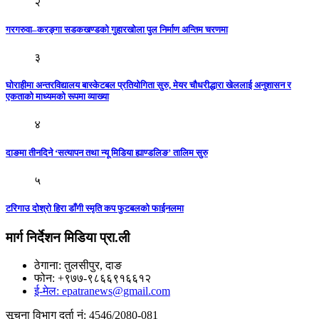
२
गरगरुवा–करङ्गा सडकखण्डको गुहारखोला पुल निर्माण अन्तिम चरणमा
३
घोराहीमा अन्तरविद्यालय बास्केटबल प्रतियोगिता सुरु, मेयर चौधरीद्धारा खेललाई अनुशासन र
एकताको माध्यमको रूपमा व्याख्या
४
दाङमा तीनदिने ‘सत्यापन तथा न्यू मिडिया ह्याण्डलिङ’ तालिम सुरु
५
टरिगाउ दोश्रो हिरा डाँगी स्मृति कप फुटबलको फाईनलमा
मार्ग निर्देशन मिडिया प्रा.ली
ठेगाना: तुलसीपुर, दाङ
फोन: +९७७-९८६६९१६६१२
ई-मेल: epatranews@gmail.com
सूचना विभाग दर्ता नं: 4546/2080-081