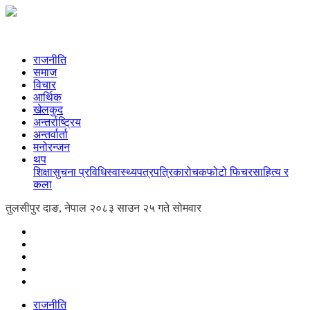
राजनीति
समाज
विचार
आर्थिक
खेलकुद
अन्तर्राष्ट्रिय
अन्तर्वार्ता
मनोरन्जन
थप
शिक्षा
सुचना प्रविधि
स्वास्थ्य
पत्रपत्रिका
रोचक
फोटो फिचर
साहित्य र
कला
तुलसीपुर दाङ, नेपाल
२०८३ साउन २५ गते सोमवार
राजनीति