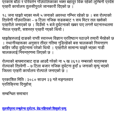
प्रकाश बाँठा र परिवर्तन गाँउपालिकाका भक्त बहादुर विक रहेको लुम्बिनी प्रदेश
प्रहरी कार्यालय तुलसीपुरले जानकारी दिएको छ ।
१८ जना घाइते भएका मध्ये ५ जनाको अवस्था गम्भिर रहेको छ । बस रोल्पाको
त्रिवेणी गाँउपालिका – ७ टिला नजिक सडकबाट १ सय मिटर तल खसेको
प्रहरीले जनाएको छ । दिउँसो १ बजे दुर्घटनाको खबर पाए लगत्तै घटनास्थलमा
नेपाल प्रहरी, सशस्त्र प्रहरी गएको थियो।
घाइतेहरुलाई दाङको राप्ती स्वास्थ्य विज्ञान प्रतिष्ठान पठाउने तयारी भैरहेको छ
। स्थानीयहरूका अनुसार तीव्र गतिमा गुडिरहेको बस चालकको नियन्त्रण
बाहिर जाँदा दुर्घटनामा परेको थियो । प्रहरीले सामान्य घाइते भएका गाडी
चालकलाई नियन्त्रणमा लिएको छ ।
रोल्पाको बाघमाराबाट दाङ आउदै गरेको ना ५ ख २६१२ नम्बरको यात्रुबस
रोल्पाको त्रिवेणी – ७ टिला बजार नजिक दुर्घटना हुदाँ ४ जनाको मृत्यु भएको
जिल्ला प्रहरी कार्यालय रोल्पाले जनाएको छ ।
प्रकाशित मिति : २०८० साउन २३ गते मङ्गलवार
प्रतिक्रिया दिनुहोस्
सम्बन्धित समाचार
तुलसीपुरमा एम्बुलेन्स दुर्घटना, डेढ महिनाको शिशुको मृत्यु