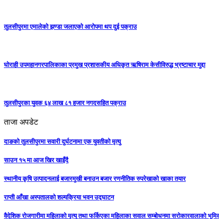
तुलसीपुरमा एमालेको झण्डा जलाएको आरोपमा थप दुई पक्राउ
घोराही उपमहानगरपालिकाका प्रमुख प्रशासकीय अधिकृत ऋषिराम केसीविरुद्ध भ्रष्टाचार मुद्दा
तुलसीपुरका युवक ६४ लाख ८१ हजार नगदसहित पक्राउ
ताजा अपडेट
दाङको तुलसीपुरमा सवारी दुर्घटनामा एक युवतीको मृत्यु
साउन १५ मा आज खिर खाइँदै
स्थानीय कृषि उत्पादनलाई बजारमुखी बनाउन बजार रणनीतिक रुपरेखाको खाका तयार
राप्ती आँखा अस्पतालको शल्यक्रिया भवन उद्घाटन
वैदेशिक रोजगारीमा महिलाको मृत्यु तथा फर्किएका महिलाका सवाल सम्बोधनमा सरोकारवालाको भूम