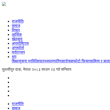
राजनीति
समाज
विचार
आर्थिक
खेलकुद
अन्तर्राष्ट्रिय
अन्तर्वार्ता
मनोरन्जन
थप
शिक्षा
सुचना प्रविधि
स्वास्थ्य
पत्रपत्रिका
रोचक
फोटो फिचर
साहित्य र कला
तुलसीपुर दाङ, नेपाल
२०८३ साउन २३ गते शनिवार
राजनीति
समाज