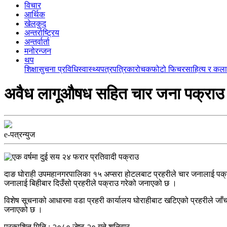
विचार
आर्थिक
खेलकुद
अन्तर्राष्ट्रिय
अन्तर्वार्ता
मनोरन्जन
थप
शिक्षा
सुचना प्रविधि
स्वास्थ्य
पत्रपत्रिका
रोचक
फोटो फिचर
साहित्य र कला
अवैध लागूऔषध सहित चार जना पक्राउ
e-पत्रन्युज
दाङ घोराही उपमहानगरपालिका १५ अप्सरा होटलबाट प्रहरीले चार जनालाई पक्रा
जनालाई बिहीबार दिउँसो प्रहरीले पक्राउ गरेको जनाएको छ ।
विशेष सूचनाको आधारमा वडा प्रहरी कार्यालय घोराहीबाट खटिएको प्रहरीले जाँच
जनाएको छ ।
प्रकाशित मिति : २०८० जेष्ठ २० गते शनिवार