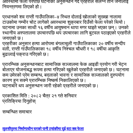
अवस्थामा फेला परेपछि घटनाको अनुसन्धान गर्दै प्रहरीले संलग्न तीन जनालाई
नियन्त्रणमा लिएको हो।
प्रधानको शव राप्ती गाउँपालिका–४ स्थित दोलाई खोलाको सुख्खा नालामा
टाउकोमा गम्भीर चोट लागेको अवस्थामा शुक्रबार दिउँसो फेला परेको थियो।
घटनामा उनका साथी १६ वर्षीय आयुषमान थापा मगर घाइते भएका छन्। उनको
स्थानीय अस्पतालमा उपचारपछि थप उपचारका लागि बुटवल पठाइएको प्रहरीले
जनाएको छ।
प्रहरीका अनुसार हत्या आरोपमा बंगलाचुली गाउँपालिकाका २० वर्षीय सन्दीप
वली, राप्ती गाउँपालिकाका १८ वर्षीय निश्चल चौधरी र १८ वर्षीया आकृति
बुढालाई पक्राउ गरिएको छ।
प्रारम्भिक अनुसन्धानबाट सामाजिक सञ्जालमा फेक आइडी प्रयोग गरी भेट्न
बोलाएर योजनाबद्ध रूपमा हत्या गरिएको खुलेको प्रहरीले जनाएको छ। घटनामा
कम उमेरको प्रेम सम्बन्ध, बदलाको भावना र सामाजिक सञ्जालको दुरुपयोग
कारण हुन सक्ने प्रारम्भिक निष्कर्ष निकालिएको छ।
घटनाबारे थप अनुसन्धान जारी रहेको प्रहरीले जनाएको छ।
प्रकाशित मिति : २०८२ चैत्र २१ गते शनिवार
प्रतिक्रिया दिनुहोस्
सम्बन्धित समाचार
तुलसीपुरमा निर्माणाधीन घरको पानी ट्यांकीमा दुई वटा शव फेला