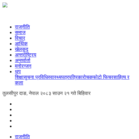
राजनीति
समाज
विचार
आर्थिक
खेलकुद
अन्तर्राष्ट्रिय
अन्तर्वार्ता
मनोरन्जन
थप
शिक्षा
सुचना प्रविधि
स्वास्थ्य
पत्रपत्रिका
रोचक
फोटो फिचर
साहित्य र
कला
तुलसीपुर दाङ, नेपाल
२०८३ साउन २१ गते बिहिवार
राजनीति