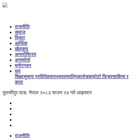
राजनीति
समाज
विचार
आर्थिक
खेलकुद
अन्तर्राष्ट्रिय
अन्तर्वार्ता
मनोरन्जन
थप
शिक्षा
सुचना प्रविधि
स्वास्थ्य
पत्रपत्रिका
रोचक
फोटो फिचर
साहित्य र
कला
तुलसीपुर दाङ, नेपाल
२०८३ साउन २४ गते आइतवार
राजनीति