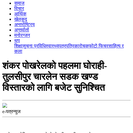
समाज
विचार
आर्थिक
खेलकुद
अन्तर्राष्ट्रिय
अन्तर्वार्ता
मनोरन्जन
थप
शिक्षा
सुचना प्रविधि
स्वास्थ्य
पत्रपत्रिका
रोचक
फोटो फिचर
साहित्य र
कला
शंकर पोखरेलकाे पहलमा घोराही-
तुलसीपुर चारलेन सडक खण्ड
विस्तारको लागि बजेट सुनिश्चित
e-पत्रन्युज