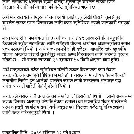
लामो समयदेखि अलपत्र रहेको घोराही-तुलसीपुर चारलेन सडक खण्ड
विस्तारको लागि करिब चार अर्ब बजेट सुनिश्चित भएको छ ।
अर्थ मन्त्रालयले राष्ट्रिय योजना आयोगलाई पत्र लेखी घोराही-तुलसीपुर
चारलेन सडक खण्ड विस्तारका लागि बजेट सुनिश्चित भएको जानकारी गराएको
हो ।
मदन भण्डारी राजमार्गअन्तर्गत ३ अर्ब ९९ करोड ४९ लाख रुपैयाँको बहुवर्षीय
ठेक्काको स्रोत सहमतिका लागि राष्ट्रिय योजना आयोगले अर्थमन्त्रालय समक्ष
पत्र पठाएको थियो । अर्थ मन्त्रालयले सोही बजेटमा आधारित रहेर बहुवर्षीय
योजना अन्तर्गत घोराही तुलसीपुर सडक खण्ड विस्तारका लागि सहमति प्रदान
गरेको छ । सो सडक खण्डको २१ दशमलब ५८ किमी क्षेत्रमा काम हुनेछ ।
अर्थ मन्त्रालयले बजेट सुनिश्चित गरेसँगै सडक विस्तारको काम नेपाल
सरकारकै लागतमा हुने निश्चित भएको हो । यसअघि भारतीय एक्जिम बैंकको
लगानीमा निर्माण हुन थालेको चारलेन सडक लामो समयसम्म अलपत्र पर्दा
सर्वसाधारणले शास्ती बेहोर्नु परेको थियो ।
सरकारले यसअघि नै उक्त ठेक्का सम्झौता तोडिसकेको थियो । लामो समयसम्म
सडक विस्तार अलपत्र परेपछि नेकपा (एमाले) का महासचिव शंकर पोखरेलले
प्रधानमन्त्री कार्यालय तथा अर्थमन्त्रालयमा निरन्तर बजेट सुनिश्चितताका
लागि पहल गरिरहनुएको थियो ।
प्रकाशित मिति : २०८१ मङ्सिर १२ गते बुधवार