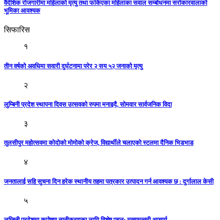
वैदेशिक रोजगारीमा महिलाको मृत्यु तथा फर्किएका महिलाका सवाल सम्बोधनमा सरोकारवालाको
भूमिका आवश्यक
सिफारिस
१
तीन वर्षको अवधिमा सवारी दुर्घटनामा परेर २ सय ५२ जनाको मृत्यु
२
लुम्बिनी प्रदेश स्थापना दिवस उत्सवको रुपमा मनाइदै, सोमवार सार्वजनिक विदा
३
तुलसीपुर महोत्सवमा कोदोको मोमोको क्रेज, विद्यार्थीले चलाएको स्टलमा दैनिक भिडभाड
४
जनतालाई सहि सुचना दिन हरेक स्थानीय तहमा पत्रकार उत्पादन गर्न आवश्यक छ : दुर्गालाल केसी
५
लुम्बिनी प्रदेशमा कुपोषण न्यूनीकरणका लागि विशेष पहल: मुख्यमन्त्री आचार्य