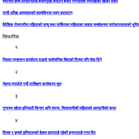
स्थानीय कृषि उत्पादनलाई बजारमुखी बनाउन बजार रणनीतिक रुपरेखाको खाका तयार
राप्ती आँखा अस्पतालको शल्यक्रिया भवन उद्घाटन
वैदेशिक रोजगारीमा महिलाको मृत्यु तथा फर्किएका महिलाका सवाल सम्बोधनमा सरोकारवालाको भूम
सिफारिस
१
जिल्ला प्रशासन कार्यालय दाङले सार्वजनिक बिदाको दिनमा पनि सेवा दिने
२
नेकपा एमालेले गर्यो प्रशिक्षण कार्यक्रम शुरु
३
गुन्द्रुम खोला हरियाली किनार अनि सपना: चिसापानीकी महिलाको आम्दानीकाे कथा
४
दिपक र कृषले हस्पिटलको बेडमा छट्पटाई रहेकी इन्द्रालाई रगत दिए