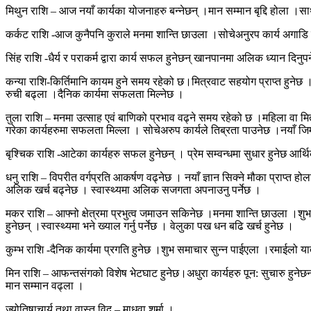
मिथुन राशि – आज नयाँ कार्यका योजनाहरु बन्नेछन् ।मान सम्मान बृद्दि होला ।सा
कर्कट राशि -आज कुनैपनि कुराले मनमा शान्ति छाउला ।सोचेअनुरप कार्य अगाडि 
सिंह राशि -धैर्य र पराकर्म द्वारा कार्य सफल हुनेछन् खानपानमा अलिक ध्यान दिन
कन्या राशि-किर्तिमानि कायम हुने समय रहेको छ।मित्रवाट सहयोग प्राप्त हुनेछ
रुची बढ्ला ।दैनिक कार्यमा सफलता मिल्नेछ ।
तुला राशि – मनमा उत्साह एवं बाणिको प्रभाव वढ्ने समय रहेको छ ।महिला वा मित्
गरेका कार्यहरुमा सफलता मिल्ला । सोचेअरुप कार्यले तिब्रता पाउनेछ ।नयाँ जिम्व
बृश्चिक राशि -आटेका कार्यहरु सफल हुनेछन् । प्रेम सम्वन्धमा सुधार हुनेछ 
धनु राशि – विपरीत वर्गप्रति आकर्षण वढ्नेछ । नयाँ ज्ञान सिक्ने मौका प्राप्त
अलिक खर्च बढ्नेछ । स्वास्थ्यमा अलिक सजगता अपनाउनु पर्नेछ ।
मकर राशि – आफ्नो क्षेत्रमा प्रभुत्व जमाउन सकिनेछ ।मनमा शान्ति छाउला ।शुभ
हुनेछन् ।स्वास्थ्यमा भने ख्याल गर्नु पर्नेछ । वेलुका पख धन बढि खर्च हुनेछ ।
कुम्भ राशि -दैनिक कार्यमा प्रगति हुनेछ ।शुभ समाचार सुन्न पाईएला ।रमाईलो य
मिन राशि – आफन्तसंगको विशेष भेटघाट हुनेछ।अधुरा कार्यहरु पून: सुचारु हुनेछ
मान सम्मान वढ्ला ।
ज्योतिषाचार्य तथा वास्तु विद् – माधवा शर्मा ।