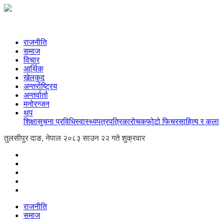
राजनीति
समाज
विचार
आर्थिक
खेलकुद
अन्तर्राष्ट्रिय
अन्तर्वार्ता
मनोरन्जन
थप
शिक्षा
सुचना प्रविधि
स्वास्थ्य
पत्रपत्रिका
रोचक
फोटो फिचर
साहित्य र कला
तुलसीपुर दाङ, नेपाल
२०८३ साउन २२ गते शुक्रवार
राजनीति
समाज