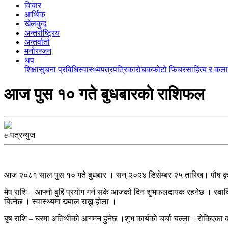
विचार
आर्थिक
खेलकुद
अन्तर्राष्ट्रिय
अन्तर्वार्ता
मनोरन्जन
थप
शिक्षा
सुचना प्रविधि
स्वास्थ्य
पत्रपत्रिका
रोचक
फोटो फिचर
साहित्य र कला
आज पुस १० गते बुधबारकाे राशिफल
e-पत्रन्युज
आज २०८१ साल पुस १० गते बुधबार । सन् २०२४ डिसेम्बर २५ तारिख। पौष कृ
मेष राशि – आफ्नो बुद्दि प्रयोग गर्न सके आजको दिन शुभफलदायक रहनेछ । स्वाद
बित्नेछ । स्वास्थ्यमा ख्याल राख्नु होला ।
बृष राशि – घरमा अतिथीको आगमन हुनेछ ।शुभ कार्यको चर्चा चल्ला ।रोकिएका क