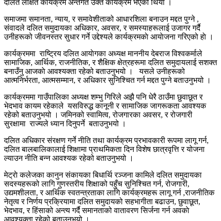
दलित लक्षित कार्यक्रम अन्तर्गत उक्त कार्यक्रम भएको थियाे ।
समाजमा समानता, न्याय, र समावेशीताको आधारशिला बनाउन मद्दत पुग्ने ,
संवादले दलित समुदायका अधिकार, अवसर, र समस्याहरूलाई उजागर गर्दै
उनीहरूको जीवनस्तर सुधार गर्ने उद्देश्यले कार्यक्रमकाे आयाेजना गरिएको हाे ।
कार्यक्रममा राष्ट्रिय दलित आयाेगका अध्यक्ष माननीय देबराज विश्वकर्माले
सामाजिक, आर्थिक, राजनीतिक, र शैक्षिक क्षेत्रहरूमा दलित समुदायलाई सशक्त
बनाउँनु आजकाे आवश्यक्ता रहेको बताउनुभयो । यसले उनीहरूको
आत्मनिर्भरता, आत्मसम्मान, र अधिकार सुनिश्चित गर्न मद्दत पुग्ने बताउनुभयो ।
कार्यक्रममा गाउँपालिका अध्यक्ष शम्भु गिरिले अझै पनि धेरै ठाउँमा छुवाछूत र
भेदभाव कायम रहेकाले यसविरुद्ध कानूनी र सामाजिक जागरूकता आवश्यक
रहेको बताउनुभयो । जमिनको स्वामित्व, रोजगारका अवसर, र रोजगारी
सुरक्षामा राज्यले ध्यान दिनुपर्ने बताउनुभयो ।
दलित अधिकार संरक्षण गर्ने नीति तथा कार्यक्रम प्रभावकारी रूपमा लागू गर्न,
दलित बालबालिकालाई शिक्षामा प्राथमिकता दिन विशेष छात्रवृत्ति र योजना
ल्याउन नीति बन्न आवश्यक रहेको बताउनुभयो ।
मेट्राे कलेजका कानुन संकायका बिधार्थि रञ्जना कामिले दलित समुदायका
सदस्यहरूको लागि गुणस्तरीय शिक्षाको पहुँच सुनिश्चित गर्न, रोजगारी,
उद्यमशीलता, र आर्थिक स्वतन्त्रताका लागि कार्यक्रमहरू लागू गर्न ,राजनीतिक
नेतृत्व र निर्णय प्रक्रियामा दलित समुदायको सहभागीता बढाउन, छुवाछूत,
भेदभाव, र हिंसाको अन्त्य गर्दै समानताको वातावरण सिर्जना गर्न अवकाे
आवश्यक्ता रहेको बताउनुभयो ।