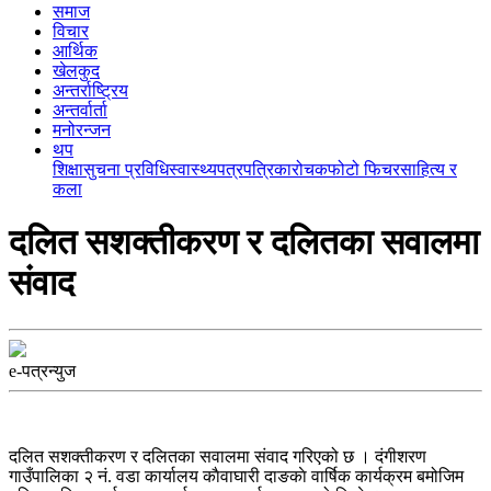
समाज
विचार
आर्थिक
खेलकुद
अन्तर्राष्ट्रिय
अन्तर्वार्ता
मनोरन्जन
थप
शिक्षा
सुचना प्रविधि
स्वास्थ्य
पत्रपत्रिका
रोचक
फोटो फिचर
साहित्य र
कला
दलित सशक्तीकरण र दलितका सवालमा
संवाद
e-पत्रन्युज
दलित सशक्तीकरण र दलितका सवालमा संवाद गरिएको छ । दंगीशरण
गाउँपालिका २ नं. वडा कार्यालय काैवाघारी दाङकाे वार्षिक कार्यक्रम बमोजिम