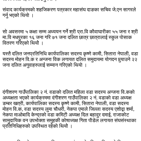
संवाद कार्यक्रमकाे शहजिकरण पत्रकार महासंघ दाङका सचिव जे.एन सागरले
गर्नु भएको थियाे ।
साे अवसरमा ५ कक्षा सम्म अध्ययन गर्ने श्री प्रा.वि काैवाघारीका ५५ जना र श्री
मा.वि मधपुरका १६ जना गरि ७१ जना दलित छात्र छात्रालाई स्कुल पाेसाक
वितरण गरिएको थियोे ।
यस्तै दलित जनप्रतिनिधि कार्यपालिका सदस्य कृष्णे कामी, सितारा नेपाली, वडा
सदस्य माेहन वि.क र अन्जना विक लगायत दलित समुदायमा याेगदन पुर्‍याउने २२
जना दलित अगुवाहरुलाई सम्मान गरिएकाे थियाे ।
दंगीशरण गाउँपालिका २ नं. वडाकाे दलित महिला वडा सदस्य अन्जना वि.ककाे
अध्यक्षता भएको कार्यक्रममा दंगीशरण गाउँपालिका २ नं. वडाकाे वडा अध्यक्ष
डम्बर खत्री, कार्यपालिका सदस्य कृष्णे कामी, सितारा नेपाली, वडा सदस्य
माेहन वि.क, वडा सदस्य लुमा चाैधरी, नेकपा एमाले जिल्ला सदस्य एशाेद्वा शर्मा,
नेकपा माओबादि केन्द्रकाे वडा कमिटी अध्यक्ष दिल बहादुर दमाई, राजाकाेट
सामुदायिक वन उपभोक्ता समुहकी काेषाध्यक्ष गिता पाैडेल लगायत संघसंस्थाका
प्रतिनिधिहरुकाे उपस्थित रहेकाे थियोे ।