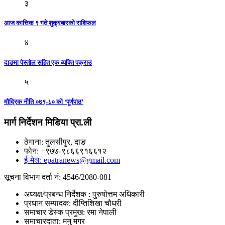
३
आज कात्तिक ९ गते शुक्रबारकाे राशिफल
४
दाङमा पेस्तोल सहित एक व्यक्ति पक्राउ
५
मौद्रिक नीति ०७९-८० को ‘पूर्णपाठ’
मार्ग निर्देशन मिडिया प्रा.ली
ठेगाना: तुलसीपुर, दाङ
फोन: +९७७-९८६६९१६६१२
ई-मेल: epatranews@gmail.com
सूचना विभाग दर्ता नं: 4546/2080-081
अध्यक्ष/प्रबन्ध निर्देशक : पुरुषोत्तम अधिकारी
प्रधान सम्पादक: दीप्तिशिखा चौधरी
समाचार डेस्क प्रमुख: रमा नेपाली
समाचारदाता: मनु मगर