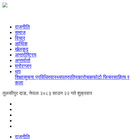
राजनीति
समाज
विचार
आर्थिक
खेलकुद
अन्तर्राष्ट्रिय
अन्तर्वार्ता
मनोरन्जन
थप
शिक्षा
सुचना प्रविधि
स्वास्थ्य
पत्रपत्रिका
रोचक
फोटो फिचर
साहित्य र
कला
तुलसीपुर दाङ, नेपाल
२०८३ साउन २२ गते शुक्रवार
राजनीति