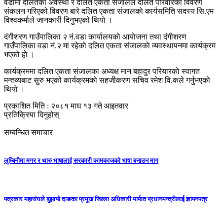
वडामा दलितकाे अवस्था र दलित एकता संजालले दलित परिवारकाे विवरण
संकलन गरिएको विवरण बारे दलित एकता संजालकाे कार्यसमिति सदस्य सि.एम
विश्वकर्माले जानकारी दिनुभएको थियाे ।
दंगीशरण गाउँपालिका २ नं.वडा कार्यालयकाे आयाेजना तथा दंगीशरण
गाउँपालिका वडा नं.२ मा रहेकाे दलित एकता संजालकाे व्यवस्थापनमा कार्यक्रम
भएको हाे ।
कार्यक्रममा दलित एकता संजालका अध्यक्ष मान बहादुर परियारकाे स्वागत
मन्तव्यबाट सुरु भएको कार्यक्रमकाे सहजीकरण सचिव रमेश वि.कले गर्नुभएको
थियाे ।
प्रकाशित मिति : २०८१ माघ १३ गते आइतवार
प्रतिक्रिया दिनुहोस्
सम्बन्धित समाचार
लुम्बिनीमा मगर र थारु भाषालाई सरकारी कामकाजको भाषा बनाउन माग
पत्रकार महासंघले बुझायो दाङका प्रमूख जिल्ला अधिकारी मार्फत प्रधानमन्त्रीलाई ज्ञापनपत्र