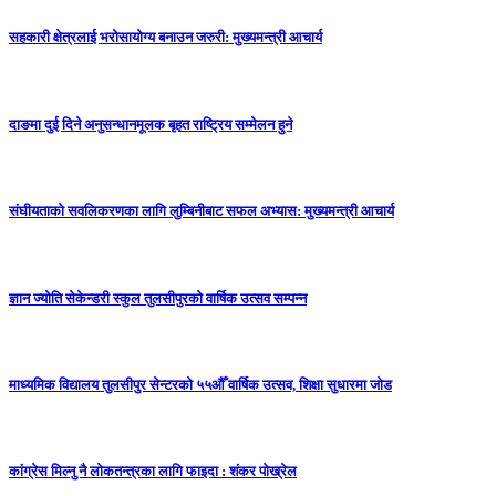
सहकारी क्षेत्रलाई भरोसायोग्य बनाउन जरुरी: मुख्यमन्त्री आचार्य
दाङमा दुई दिने अनुसन्धानमूलक बृहत राष्ट्रिय सम्मेलन हुने
संघीयताको सवलिकरणका लागि लुम्बिनीबाट सफल अभ्यास: मुख्यमन्त्री आचार्य
ज्ञान ज्योति सेकेन्डरी स्कुल तुलसीपुरको वार्षिक उत्सव सम्पन्न
माध्यमिक विद्यालय तुलसीपुर सेन्टरको ५५औँ वार्षिक उत्सव, शिक्षा सुधारमा जाेड
कांग्रेस मिल्नु नै लाेकतन्त्रका लागि फाइदा : शंकर पाेख्रेल