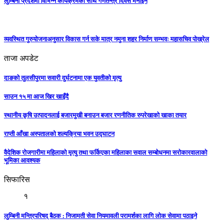
लुम्बिनी प्रदेशमा विभिन्न कार्यक्रमका साथ गणतन्त्र दिवस मनाइने
व्यवस्थित गुरुयोजनाअनुसार विकास गर्न सके मात्र नमुना शहर निर्माण सम्भवः महासचिव पोख्रेल
ताजा अपडेट
दाङको तुलसीपुरमा सवारी दुर्घटनामा एक युवतीको मृत्यु
साउन १५ मा आज खिर खाइँदै
स्थानीय कृषि उत्पादनलाई बजारमुखी बनाउन बजार रणनीतिक रुपरेखाको खाका तयार
राप्ती आँखा अस्पतालको शल्यक्रिया भवन उद्घाटन
वैदेशिक रोजगारीमा महिलाको मृत्यु तथा फर्किएका महिलाका सवाल सम्बोधनमा सरोकारवालाको
भूमिका आवश्यक
सिफारिस
१
लुम्बिनी मन्त्रिपरिषद् बैठक : निजामती सेवा नियमावली परामर्शका लागि लोक सेवामा पठाइने