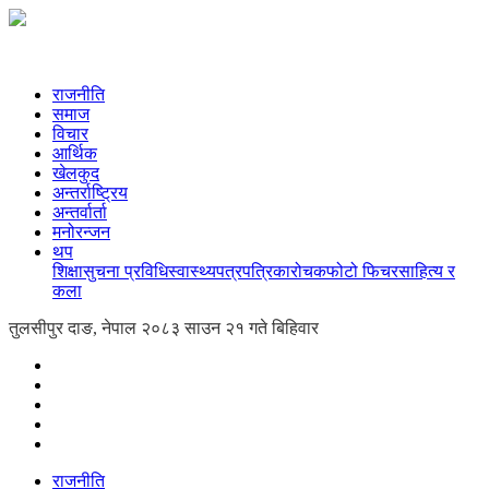
राजनीति
समाज
विचार
आर्थिक
खेलकुद
अन्तर्राष्ट्रिय
अन्तर्वार्ता
मनोरन्जन
थप
शिक्षा
सुचना प्रविधि
स्वास्थ्य
पत्रपत्रिका
रोचक
फोटो फिचर
साहित्य र
कला
तुलसीपुर दाङ, नेपाल
२०८३ साउन २१ गते बिहिवार
राजनीति