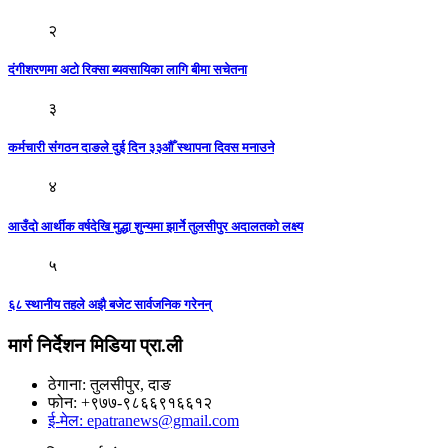
२
दंगीशरणमा अटो रिक्सा ब्यवसायिका लागि बीमा सचेतना
३
कर्मचारी संंगठन दाङले दुई दिन ३३औँ स्थापना दिवस मनाउने
४
आउँदो आर्थीक वर्षदेखि मुद्धा शुन्यमा झार्ने तुलसीपुर अदालतको लक्ष्य
५
६८ स्थानीय तहले अझै बजेट सार्वजनिक गरेनन्
मार्ग निर्देशन मिडिया प्रा.ली
ठेगाना: तुलसीपुर, दाङ
फोन: +९७७-९८६६९१६६१२
ई-मेल: epatranews@gmail.com