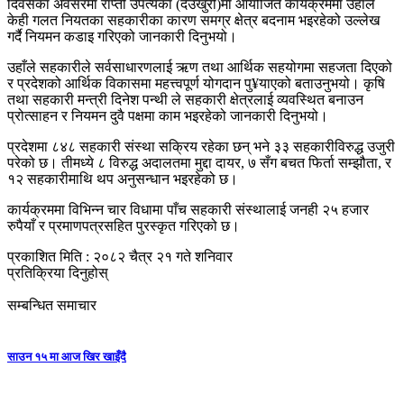
दिवसका अवसरमा राप्ती उपत्यका (देउखुरी)मा आयोजित कार्यक्रममा उहाँले
केही गलत नियतका सहकारीका कारण समग्र क्षेत्र बदनाम भइरहेको उल्लेख
गर्दै नियमन कडाइ गरिएको जानकारी दिनुभयो।
उहाँले सहकारीले सर्वसाधारणलाई ऋण तथा आर्थिक सहयोगमा सहजता दिएको
र प्रदेशको आर्थिक विकासमा महत्त्वपूर्ण योगदान पु¥याएको बताउनुभयो। कृषि
तथा सहकारी मन्त्री दिनेश पन्थी ले सहकारी क्षेत्रलाई व्यवस्थित बनाउन
प्रोत्साहन र नियमन दुवै पक्षमा काम भइरहेको जानकारी दिनुभयो।
प्रदेशमा ८४८ सहकारी संस्था सक्रिय रहेका छन् भने ३३ सहकारीविरुद्ध उजुरी
परेको छ। तीमध्ये ८ विरुद्ध अदालतमा मुद्दा दायर, ७ सँग बचत फिर्ता सम्झौता, र
१२ सहकारीमाथि थप अनुसन्धान भइरहेको छ।
कार्यक्रममा विभिन्न चार विधामा पाँच सहकारी संस्थालाई जनही २५ हजार
रुपैयाँ र प्रमाणपत्रसहित पुरस्कृत गरिएको छ।
प्रकाशित मिति : २०८२ चैत्र २१ गते शनिवार
प्रतिक्रिया दिनुहोस्
सम्बन्धित समाचार
साउन १५ मा आज खिर खाइँदै