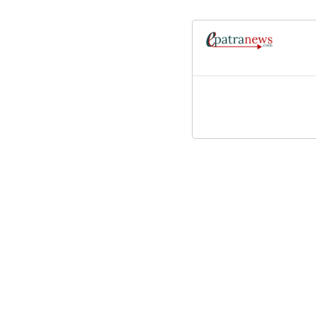
राजनीति
समाज
विचार
आर्थ
तुलसीपुर दाङ, नेपाल
२०८३ साउन २१ गते बिहिवार
नेपाली भाषाका शि
e-पत्रन्युज