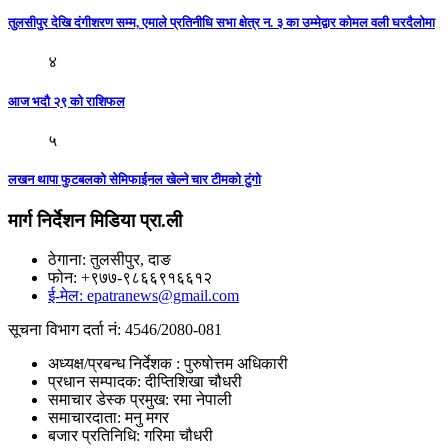
तुलसीपुर देखि दंगीशरण सम्म, एमाले प्रतिनीधि सभा क्षेत्र न. ३ का उम्मेद्वार कोमल वली घरदैलोमा
४
आज भदौ २९ काे राशिफल
५
लखन थापा फुटबलको सेमिफाईनल खेल्ने चार टीमको टुंगो
मार्ग निर्देशन मिडिया प्रा.ली
ठेगाना: तुलसीपुर, दाङ
फोन: +९७७-९८६६९१६६१२
ई-मेल: epatranews@gmail.com
सूचना विभाग दर्ता नं: 4546/2080-081
अध्यक्ष/प्रबन्ध निर्देशक : पुरुषोत्तम अधिकारी
प्रधान सम्पादक: दीप्तिशिखा चौधरी
समाचार डेस्क प्रमुख: रमा नेपाली
समाचारदाता: मनु मगर
बजार प्रतिनिधि: गरिमा चौधरी