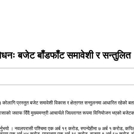
वोधनः बजेट बाँडफाँट समावेशी र सन्तुलित
\८३ कोलागि प्रस्तुत बजेट समावेशी विकास र क्षेत्रगत सन्तुलनमा आधारित रहेको 
साको जवाफ दिँदै मुख्यमन्त्री आचार्यले जिल्लागत रूपमा विनियोजन भएको बजेटको
र्नुभयो । नवलपरासी पश्चिमा एक अर्ब १९ करोड, रुपन्देहीमा ७ अर्ब १ करोड, कपिल
ल्पामा एक अर्ब ४४ करोड, प्यूठानमा एक अर्ब ३६ करोड, दाङमा ९ अर्ब ६७ करोड, ब