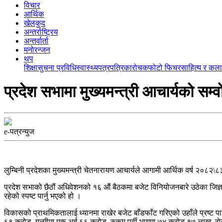
विचार
आर्थिक
खेलकुद
अन्तर्राष्ट्रिय
अन्तर्वार्ता
मनोरन्जन
थप
शिक्षा
सुचना प्रविधि
स्वास्थ्य
पत्रपत्रिका
रोचक
फोटो फिचर
साहित्य र कला
प्रदेश सभामा मुख्यमन्त्री आचार्यको सम्
e-पत्रन्युज
लुम्बिनी प्रदेशका मुख्यमन्त्री चेतनारायण आचार्यले आगामी आर्थिक वर्ष २०८२
प्रदेश सभाको छैठौं अधिवेशनको १६ औं बैठकमा बजेट विनियोजनबारे उठेका जिज्ञा
रहेको स्पष्ट पार्नु भएको हो ।
विकासको प्राथमिकतालाई ध्यानमा राखेर बजेट बाँडफाँट गरिएको उहाँले प्रष्ट पा
६९ करोड, गुल्मीमा एक अर्ब ६६ करोड, रुकुम पूर्वी भागमा ७४ करोड १७ लाख, रो