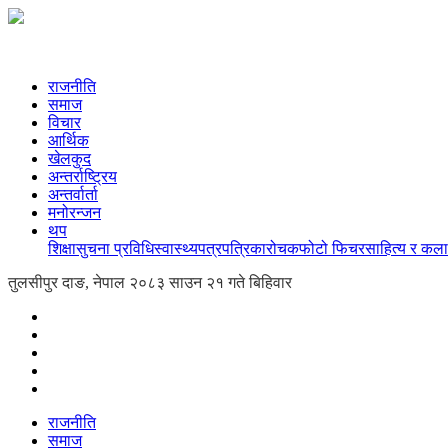
राजनीति
समाज
विचार
आर्थिक
खेलकुद
अन्तर्राष्ट्रिय
अन्तर्वार्ता
मनोरन्जन
थप
शिक्षा
सुचना प्रविधि
स्वास्थ्य
पत्रपत्रिका
रोचक
फोटो फिचर
साहित्य र कला
तुलसीपुर दाङ, नेपाल
२०८३ साउन २१ गते बिहिवार
राजनीति
समाज