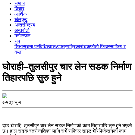
समाज
विचार
आर्थिक
खेलकुद
अन्तर्राष्ट्रिय
अन्तर्वार्ता
मनोरन्जन
थप
शिक्षा
सुचना प्रविधि
स्वास्थ्य
पत्रपत्रिका
रोचक
फोटो फिचर
साहित्य र
कला
घोराही–तुलसीपुर चार लेन सडक निर्माण
तिहारपछि सुरु हुने
e-पत्रन्युज
दाङ घाेराहि तुलसीपुर चार लेन सडक निर्माणको काम तिहारपछि सुरु हुने भएको
छ। हाल सडक स्तरोन्नतिका लागि सर्भे सकिएर साइट भेरिफिकेसनको काम