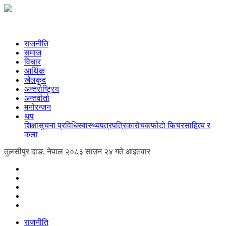
राजनीति
समाज
विचार
आर्थिक
खेलकुद
अन्तर्राष्ट्रिय
अन्तर्वार्ता
मनोरन्जन
थप
शिक्षा
सुचना प्रविधि
स्वास्थ्य
पत्रपत्रिका
रोचक
फोटो फिचर
साहित्य र
कला
तुलसीपुर दाङ, नेपाल
२०८३ साउन २४ गते आइतवार
राजनीति