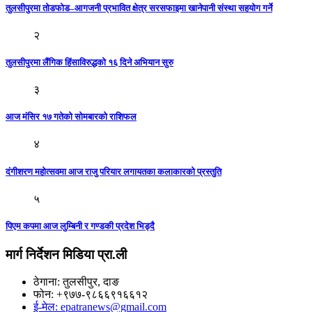
तुलसीपुरमा तोडफोड–आगजनी प्रभावित क्षेत्र सरसफाइमा खानेपानी संस्था सहयोग गर्ने
२
तुलसीपुरमा लैंगिक हिंसाविरुद्धको १६ दिने अभियान सुरु
३
आज मंसिर १७ गतेकाे सोमबारकाे राशिफल
४
दंगीशरण महोत्सवमा आज राजु परियार लगायतका कलाकारको प्रस्तुति
५
पिएम कपमा आज लुम्बिनी र गण्डकी प्रदेश भिड्दै
मार्ग निर्देशन मिडिया प्रा.ली
ठेगाना: तुलसीपुर, दाङ
फोन: +९७७-९८६६९१६६१२
ई-मेल: epatranews@gmail.com