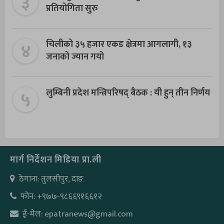
३
प्रतियोगिता सुरु
४
चिलीको ३५ हजार एकड क्षेत्रमा आगलागी, १३
जनाको ज्यान गयो
५
लुम्बिनी प्रदेश मन्त्रिपरिषद् बैठक : यी हुन् तीन निर्णय
मार्ग निर्देशन मिडिया प्रा.ली
ठेगाना: तुलसीपुर, दाङ
फोन: +९७७-९८६६९१६६१२
ई-मेल: epatranews@gmail.com