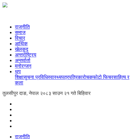
राजनीति
समाज
विचार
आर्थिक
खेलकुद
अन्तर्राष्ट्रिय
अन्तर्वार्ता
मनोरन्जन
थप
शिक्षा
सुचना प्रविधि
स्वास्थ्य
पत्रपत्रिका
रोचक
फोटो फिचर
साहित्य र
कला
तुलसीपुर दाङ, नेपाल
२०८३ साउन २१ गते बिहिवार
राजनीति