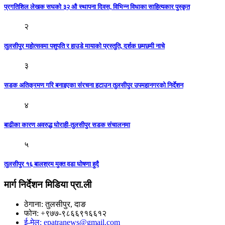
प्रगतिशिल लेखक सघकाे ३२ औ स्थापना दिवस, विभिन्न विधाका साहित्यकार पुस्कृत
२
तुलसीपुर महोत्सवमा पशुपति र हाउडे मायाकाे प्रस्तुति, दर्शक छमछमी नाचे
३
सडक अतिक्रमण गरि बनाइएका संरचना हटाउन तुलसीपुर उपमहानगरको निर्देशन
४
बाढीका कारण अवरुद्ध घोराही-तुलसीपुर सडक संचालनमा
५
तुलसीपुर १६ बालश्रम मुक्त वडा घोषणा हुदै
मार्ग निर्देशन मिडिया प्रा.ली
ठेगाना: तुलसीपुर, दाङ
फोन: +९७७-९८६६९१६६१२
ई-मेल: epatranews@gmail.com