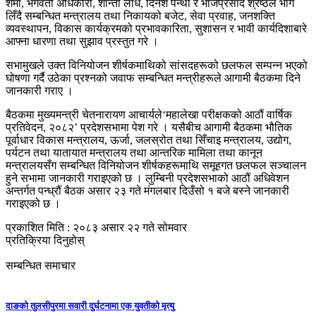
शर्मा, भगवती अधिकारी, शान्ती लोध, दिनेश पन्थी र भोजप्रसाद श्रेष्ठले भाग
लिँदै सम्बन्धित मन्त्रालय तथा निकायको बजेट, सेवा प्रवाह, जनशक्ति
व्यवस्थापन, विकास कार्यक्रमको प्रभावकारिता, सुशासन र भावी कार्यदिशाबारे
आफ्ना धारणा तथा सुझाव प्रस्तुत गरे ।
सभामुखले उक्त विनियोजन शीर्षकमाथिको सांसदहरूको छलफल सम्पन्न भएको
घोषणा गर्दै उठेका प्रश्नको जवाफ सम्बन्धित मन्त्रीहरूले आगामी बैठकमा दिने
जानकारी गराए ।
बैठकमा मुख्यमन्त्री चेतनारायण आचार्यले‘महालेखा परीक्षकको आठौं वार्षिक
प्रतिवेदन, २०८२’ प्रदेशसभामा पेश गरे । यसैबीच आगामी बैठकमा भौतिक
पूर्वाधार विकास मन्त्रालय, ऊर्जा, जलस्रोत तथा सिँचाइ मन्त्रालय, उद्योग,
पर्यटन तथा यातायात मन्त्रालय तथा आन्तरिक मामिला तथा कानून
मन्त्रालयसँग सम्बन्धित विनियोजन शीर्षकहरूमाथि समूहगत छलफल सञ्चालन
हुने सभामा जानकारी गराइएको छ । लुम्बिनी प्रदेशसभाको आठौं अधिवेशन
अन्तर्गत पन्ध्रौं बैठक असार २३ गते मंगलबार दिउँसो १ बजे बस्ने जानकारी
गराइएको छ ।
प्रकाशित मिति : २०८३ असार २२ गते सोमवार
प्रतिक्रिया दिनुहोस्
सम्बन्धित समाचार
दाङको तुलसीपुरमा सवारी दुर्घटनामा एक युवतीको मृत्यु