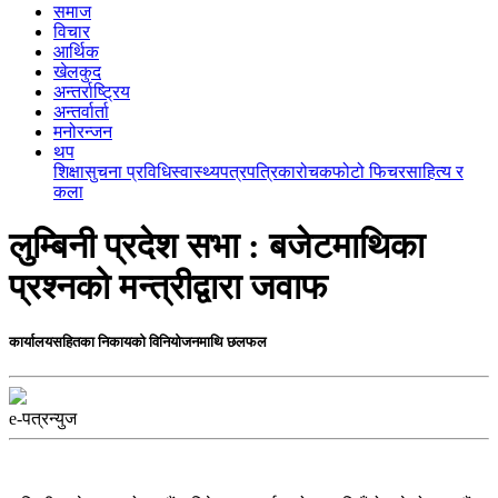
समाज
विचार
आर्थिक
खेलकुद
अन्तर्राष्ट्रिय
अन्तर्वार्ता
मनोरन्जन
थप
शिक्षा
सुचना प्रविधि
स्वास्थ्य
पत्रपत्रिका
रोचक
फोटो फिचर
साहित्य र
कला
लुम्बिनी प्रदेश सभा : बजेटमाथिका
प्रश्नको मन्त्रीद्वारा जवाफ
कार्यालयसहितका निकायको विनियोजनमाथि छलफल
e-पत्रन्युज