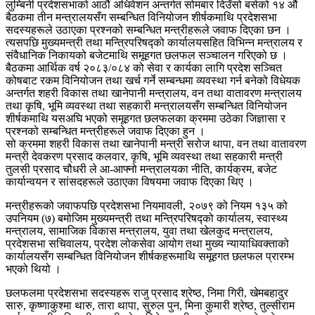
लुम्बिनी प्रदेशसभाको आठौं अधिवेशन अन्तर्गत सोमबार दिउँसो बसेको १४ औं
बैठकमा तीन मन्त्रालयसँग सम्बन्धित विनियोजन शीर्षकमाथि प्रदेशसभा
सदस्यहरूले उठाएका प्रश्नको सम्बन्धित मन्त्रीहरूले जवाफ दिएका छन ।
त्यसपछि मुख्यमन्त्री तथा मन्त्रिपरिषद्को कार्यालयसहित विभिन्न मन्त्रालय र
संवैधानिक निकायको बजेटमाथि समूहगत छलफल सञ्चालन गरिएको छ ।
बैठकमा आर्थिक वर्ष २०८३/०८४ को सेवा र कार्यका लागि प्रदेश सञ्चित
कोषबाट रकम विनियोजन तथा खर्च गर्ने सम्बन्धमा व्यवस्था गर्न बनेको विधेयक
अन्तर्गत शहरी विकास तथा खानेपानी मन्त्रालय, वन तथा वातावरण मन्त्रालय
तथा कृषि, भूमि व्यवस्था तथा सहकारी मन्त्रालयसँग सम्बन्धित विनियोजन
शीर्षकमाथि यसअघि भएको समूहगत छलफलका क्रममा उठेका जिज्ञासा र
प्रश्नको सम्बन्धित मन्त्रीहरूले जवाफ दिएका हुन ।
सो क्रममा शहरी विकास तथा खानेपानी मन्त्री सरोज थापा, वन तथा वातावरण
मन्त्री देवकरण प्रसाद कलवार, कृषि, भूमि व्यवस्था तथा सहकारी मन्त्री
तुलसी प्रसाद चौधरी ले आ-आफ्नो मन्त्रालयका नीति, कार्यक्रम, बजेट
कार्यान्वयन र सांसदहरूले उठाएका विषयमा जवाफ दिएका थिए ।
मन्त्रीहरूको जवाफपछि प्रदेशसभा नियमावली, २०७९ को नियम १३५ को
उपनियम (७) बमोजिम मुख्यमन्त्री तथा मन्त्रिपरिषद्को कार्यालय, स्वास्थ्य
मन्त्रालय, सामाजिक विकास मन्त्रालय, युवा तथा खेलकुद मन्त्रालय,
प्रदेशसभा सचिवालय, प्रदेश लोकसेवा आयोग तथा मुख्य न्यायाधिवक्ताको
कार्यालयसँग सम्बन्धित विनियोजन शीर्षकहरूमाथि समूहगत छलफल प्रारम्भ
भएको थियो ।
छलफलमा प्रदेशसभा सदस्यहरू राजु प्रसाद श्रेष्ठ, निमा गिरी, खेमबहादुर
सारु, कृष्णाकुश्मा थारु, तारा थापा, सुरुल पुन, मिना कुमारी श्रेष्ठ, तुल्सीराम