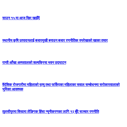
साउन १५ मा आज खिर खाइँदै
स्थानीय कृषि उत्पादनलाई बजारमुखी बनाउन बजार रणनीतिक रुपरेखाको खाका तयार
राप्ती आँखा अस्पतालको शल्यक्रिया भवन उद्घाटन
वैदेशिक रोजगारीमा महिलाको मृत्यु तथा फर्किएका महिलाका सवाल सम्बोधनमा सरोकारवालाको
भूमिका आवश्यक
तुलसीपुरमा विपद्मा लैङ्गिक हिंसा न्यूनीकरणका लागि १२ बुँदे सञ्चार रणनीति