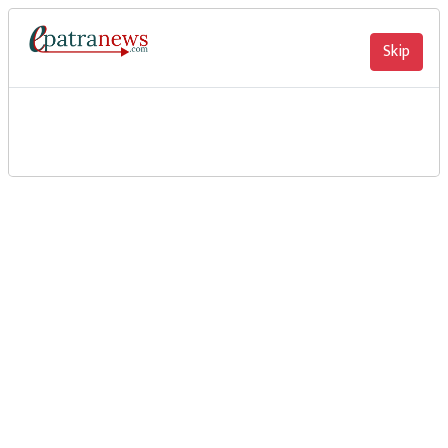
Skip
तुलसीपुर दाङ, नेपाल
२०८३ साउन २२ गते शुक्रवार
विचार
नारी सचेतना र जागरणमा आधारित उपन्यास ” परिवर्तित
अनुहार माथि घोत्लिदा