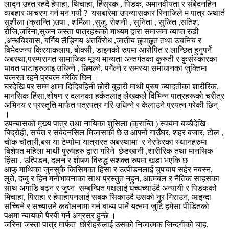
लाद्न उद्द्त रहदै हेपाहा, थिचाहा, हिंस्रक , पिडक, अमानवीयता र संबेदनहिन
व्यबहार आचरण गर्न मन गर्यो ? यसबारेमा उपन्यासकार रिनाजिले म पात्र अथार्त
सुशीला (क्रान्ति )उषा , शर्मिला ,सुजु, रोशनी , सुनिता , सुजित ,सतिश,
रोजि,जरिना,सुजन जस्ता पात्रहरूको माध्यम द्वारा समाजमा ब्याप्त रुढी
,अन्धबिश्वास, बर्गिय लैङ्गिय अंतर्विरोध ,जातीय छुवाछूत तथा उचनिच र
बिभेदजन्य क्रियाकलाप, बोक्सी, डाइनको रुपमा आरोपित र लान्छित हुनुपर्ने
अबस्था,परम्परागत सामाजिक मूल्य मान्यता अन्तर्गतका कुरुती र कुसंस्कारका
यावत पाटाहरुलाइ उधिन्ने , छिमल्ने, पर्गेल्ने र समस्या समाधानका जुक्तिमा
यत्नरत रहने प्रयत्न गरेकि छिन ।
घरदेखि पर सम्म आमा दिदिबहिनी छोरी बुहारी माथी पुरुष ज्यादतीका शारीरिक,
मानसिक हिंसा,शोषण र दलनका हर्कतलाइ लेखकले विभिन्न पात्रहरूको चरीत्र
अभिनय र प्रस्तुति मार्फत पत्रपत्र गरि उधिन्ने र केलाउने प्रयत्न गरेकी छिन्
।
उपन्यासको मुख्य पात्र तथा नायिका शुसिला (क्रान्ति ) स्वयंमा बच्चैदेखि
बिद्रोही, सचेत र संबेदनसिल मिजासकी छे उ आफ्नो गाउँघर, शहर बजार, टोल ,
चोक चौतारी,बस या टेम्पोमा यात्रारत अबस्थामा र नेरफेरका स्थानहरुमा
बिशेषत महिला माथी पुरुषहरु द्वारा गरिने छेडखानी ,शारीरिक तथा मानसिक
हिंसा , उत्पिडन, दलन र शोषण विरुद्ध सशक्त रुपमा खडा भएकि छ ।
आफू माथिका जुनसुकै किसिमका हिंसा र उत्पीडनलाई चुपचाप सहेर नबस्न,
लुते, दब्बु र हिन मनोभावनाका साथ प्रस्तुत नहुन, आत्मबल र नैतिक साहसका
साथ अगाडि बढ्न र जुध्न सम्बन्धित पक्षलाई घच्घच्याउंदै अन्यायी र पिडकको
मिचाहा, पिराहा र हेपाहापनलाई सबक सिकाउदै उसको नुर गिराउन, आइन्दा
सच्चिने र सच्याउने कबोलनामा गर्न बाध्य पार्ने यत्नमा जुटि हमेसा पीडितको
पक्षमा न्यायको पैरबी गर्न अग्रसर हुन्छे ।
जरिना जस्ता पात्र मार्फत छोरीहरुलाई उसको निजात्मक जिन्दगीको चाह,