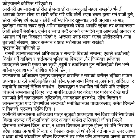
कोट्याउने कोशिस गरिएको छ।
त्यसैगरी उपन्यासमा छोरीलाई भन्दा छोरा जन्मनुलाई महत्व सम्झने,गर्भवती
आमाको पेटमा छोरा या छोरी जाँच गरि यदि छोरी भएमा भ्रुण हत्या गर्न राजी हुने,
छोरा जन्मिए हर्ष बढाइ र छोरी जन्मिए निधार खुम्च्याइ त्यसै अनुसार जन्माइ
हुर्काइमा ख्याल खबर राख्ने अभिभावकहरुको रबैया अद्यापि रहेको तर कालान्तरमा
त्यही छोरानै बेसोमत, दुर्जन र स्वांठ बन्दै आफ्नो जन्मदिने बुवा आमालाई अनादर र
अपमान गर्दै घर निकाला गरेको र अन्त्यमा पराइ घरमा गएका छोरीहरुलेनै आमा
बुवालाई संरक्षण, आदर सम्मान र आड भरोसाका साथ राखेको
दृष्टान्त पेश गरिएको छ ।
यसरी उपन्यासकारले अभिभावक र सन्तति बिचको सम्बन्ध, एकले अर्कालाई
निर्वाह गर्ने दायित्व र कर्तव्यका भूमिकामा बिचलन ,गैर जिम्मेवार हर्कतका
पाटाहरुले कसरी एउटा घर सुखी ,खुशी र ब्यबस्थित हुन सकिरहेको छैन भन्ने
बारेमा प्रकाश पार्ने कोशिस गरेकी छिन् ।
उपन्यासमा अभिव्यक्त प्रमुख पात्रहरु क्रान्ति र उषाको चरीत्र भूमिका मार्फत
उपन्यासकारले समलिङ्गीहरुको प्रेम, एकापसमा बिश्वास ,अपनत्व ,हार्दिकता र
सहयोगिभावलाई नैतिक समर्थन , ऐक्यबद्धता र स्थापित गर्दै फेरि पनि उनीहरु
बिचको सम्बन्धलाई लिएर रुढ मानसिकताले घर गरेका घर परिवार देखि गाउँ
समाजले हेर्ने नकारात्मक दृष्टिकोण,अनावश्यक हस्तक्षेप, सोंच चिन्तन र
लान्छनायुक्त पाद टिप्पणीका सन्दर्भको मनोबिज्ञानका पाटाहरुलाइ समेत छिमल्ने
र निफन्ने प्रयत्न गरेकि छिन ।
त्यसैगरी उपन्यासमा अभिव्यक्त पात्र सुजुको आत्महत्या गर्न बिबश परिस्थितिबारे
चिन्ता प्रकट गर्दै क्रान्तिको स्वर आवाज मार्फत लेखिकाले जीवन जिउने
दौरानमा अनेकन बिघ्न, बाधा, र आपत बिपतका क्षणहरु झेल्नु परे पनि निराशा र
हरेश नखाइ अन्यायी,निन्दक र पिडक समाजले थोपरेको रुढ मान्यता उपर लाप्पा
र धावा बोल्दै संघर्षशिल जीवन जिउनुपर्ने तर भूलेर पनि आत्महत्या जस्तो कायरता