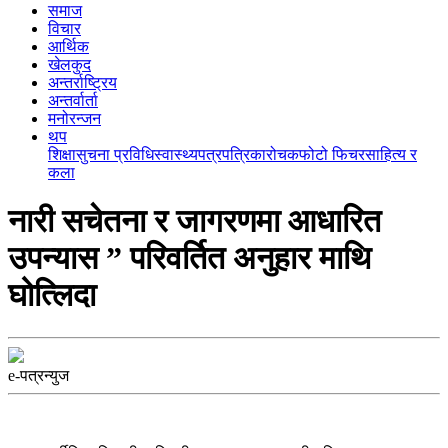
समाज
विचार
आर्थिक
खेलकुद
अन्तर्राष्ट्रिय
अन्तर्वार्ता
मनोरन्जन
थप
शिक्षा
सुचना प्रविधि
स्वास्थ्य
पत्रपत्रिका
रोचक
फोटो फिचर
साहित्य र
कला
नारी सचेतना र जागरणमा आधारित
उपन्यास ” परिवर्तित अनुहार माथि
घोत्लिदा
e-पत्रन्युज