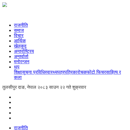
राजनीति
समाज
विचार
आर्थिक
खेलकुद
अन्तर्राष्ट्रिय
अन्तर्वार्ता
मनोरन्जन
थप
शिक्षा
सुचना प्रविधि
स्वास्थ्य
पत्रपत्रिका
रोचक
फोटो फिचर
साहित्य र
कला
तुलसीपुर दाङ, नेपाल
२०८३ साउन २२ गते शुक्रवार
राजनीति