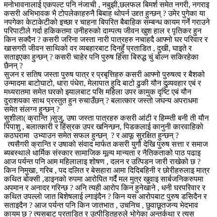
मनोभावनालाई एकपल्ट पनि नंजाची , नबुझी,छलफल बिमर्श समेत नगरी, नगराइ
कसरी अभिभावक भै टोपलेकाहरुनै बिबाह थोपर्न उद्द्त हुन्छन् ? उमेर पुगेका या
नपगेका केटाकेटीको इच्छा र चाहना बिपरित बैबाहिक सम्बन्ध कायम गर्ने गराउने
परिपाटीले गर्दा हकिकतमा उनीहरुको दाम्पत्य जीवन खुश हाल र पृतिकर हुन
किन सक्दैन ? कसरी जरिना जस्ता नारी पात्रहरु नचाहदै आफ्नो घर परिवार र
खासगरी जीवन साथिको वर व्यबहारबाट दिनहुँ प्रताडित , दुखी, घाइते र
सताइएका हुन्छन् ? कसरी चाहेर पनि पुरुष हिंसा बिरुद्ध चुं बोल्न सकिरहेका
छैनन् ?
सुजन र सतिष जस्ता पुरुष पात्र र प्रबृत्तिहरु कसरी आफ्नो पुरुषत्व र बैशको
उन्मादमा बाटोघाटो, धारा पंधेरा, मेलापात हुदि बाटो ढुकी यौन दुव्र्यवहार एबं र
मध्यरातमा समेत घरको झ्यालबाट पसि महिला उपर कामुक दृष्टि एबं यौन
दुराशयका साथ प्रस्तुत हुन रुचाउँछन् ? बलात्कार जस्तो जघन्य अपराधमा
समेत संलग्न हुन्छन् ?
सुशीला( क्रान्ति )सुजु, उषा जस्ता पात्रहरु कसरी आंटी र हिम्म्ती बनी ती यौन
पिपाशु , बलात्कारी र हिंस्रक उपर खनिन्छन, पिडकलाई कानुनी कारवाहिको
कठघरामा उभ्याउन समेत सफल हुन्छन् ? र आफू सुरक्षित हुन्छन् ?
त्यसैगरी क्रान्ति र उषाको संवाद मार्फत कसरी युगौ देखि पुरुष सत्ता र समाज
ब्यबस्थाले धार्मिक संस्कार सामाजिक मूल्य मान्यता र नैतिकताको पाठ पढाइ
आज पर्यन्त पनि आम महिलालाइ शोषण , दलन र उत्पिडन जारी राखेको छ ?
किन निमुखा, गरिब , पद दलित र बेसहारा आमा दिदिबहिनी र छोरीहरुलाइ मात्र
कथित बोक्सी ,डाइनको रुपमा आरोपित गर्दै मल मुत्र खुवाइ सार्बजनिकरुपमा
अपमान र अनादर गरिन्छ ? अनि त्यही आरोप किन हुनेखाने , धनी घरपरिवार र
कथित उपल्लो जात बिशेषलाई ल्गाइंदैन ? किन यस आरोपबाट पुरुष डसिदैन र
सताइदैन ? आज पर्यन्त पनि किन जातभात , उचनिच , छुवाछूतजन्य भेदभाव
कायम छ ? त्यसबाट प्रताडित र उत्पीडितहरुले भोगेका अन्तर्कथा र त्यस