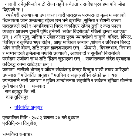
, नादानी र बेकुफिको बाटो रोज्न नहुने सचेतता र सन्देश प्रवाहमा पनि जोड
दिइएको छ ।
त्यसैगरी उपन्यासमा उषा जस्ता नारी पात्रहरू परम्परागत मूल्य मान्यताको
खिलाफमा जान अन्कनाइ रहेका छन् भने क्रान्ति ,सुनिता र रोशनी जस्ता
पात्रहरुले रुढी र अन्धबिश्वास भित्र जकडिएर रहेका ढुसी र कस फाल्न
व्यबहार आचरण द्वारानै पुष्टि हुनेगरी सचेत बिद्रोहको गर्बिलो झन्डा उठाएका
छन् । अनि सुजु, जरिना र उषाहरुलाइ पुरुष ज्यादतीको सामुन्ने दबिएर, हेपिएर,
थिचिएर र कुण्ठित भएर होईन , आफू माथिका अन्याय ,शोषण र उत्पिडन बिरुद्ध
अबेर नगरि बोल्न, डटि लड्न झक्झ्क्याएका छन् ।अँध्यारो , बिरक्तभाव, निराशा
र भाग्यबादको झमेलामा नफसि उज्यालो , आशावादी र सुनौलो बिहानीको
पर्खाइमा उर्जाका साथ डटि हिंड्न सुझाएका छन् । सकारात्मक संदेश प्रबाहमा
कटिबद्ध रुपमा खटिएका छन् ।
जम्मामा नारीको भोगाइ र जीवन संघर्षलाइ केन्द्र बिन्दुमा राखी तयार पारिएको
उपन्यास ” पतिवर्तित अनुहार ” पठनिय र सङ्ग्रहनिय रहेको छ । यस
उपन्यासले नारी जागरण र मुक्ति आन्दोलनमा सहयोगि र सचेतन भूमिका खेल्नेमा
कुनै शंका छैन । धन्यवाद
राम बहादुर जि .सी.
दाङ तुल्सिपुर
परिवर्तित अनुहार
प्रकाशित मिति : २०८२ बैशाख २४ गते बुधवार
प्रतिक्रिया दिनुहोस्
सम्बन्धित समाचार