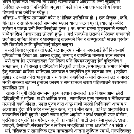
भारत दार्जीलिङ निवासी नारिवादी उपन्यासकार आदरणीय रिना सुब्बाद्वारा
लिखित उपन्यास ” परिवर्तित अनुहार ” पढी सो बारेमा एक पाठकिय बिचार
टिप्पणी राख्ने कोशिस गर्दैछु ।
भनिन्छ – साहित्य समाजको दर्पण र भौतिक प्रतिबिम्ब हो । एक लेखक , कवि,
गीतकार र साहित्यकारले समाजमा भएका यावत घटना प्रक्रियालाई गम्भीर
स्रोता र पाठक बनी नियालिरहेको हुन्छ । स- साना घटना शृङ्खलाले उसको
सम्वेदनशिल मिजासलाइ छोएको हुन्छ । यसै सन्दर्भमा उसको मस्तिष्क मन्थनको
उर्जाबाट सृजित बिचार र धारणालाई कलमको निब र कम्प्युटरको माउस प्रयोग
गरि बिमर्शको लागि दुनियाँलाई बांड्न चाहन्छ ।
यसरी बिचार प्रवाह गर्दा एउटै घटनाक्रम र जीवन जगतलाई हेर्ने बिश्वब्यापी
दृष्टिकोणमा हेरेका आ- आफ्ना बुझाइ, ठम्याइ र दार्शनिक मान्यता रहन सक्छन् ।
यसै सन्दर्भमा उपन्यासकार रिनाजिका पनि बिषयबस्तुलाइ हेर्ने दृष्टिकोण र
समझ छन् । ती समझ र दृष्टिकोण बिल्कुलै तार्किक ,समतामूलक समाज निर्माण
हेतु न्यायको कसिमा घोटिएका,जागरुक र उत्प्रेरित हुने खालका छन् ।उहाँका
बुझाइ र ठम्याइ कोरा भाबुकता र भावनामा नबहकिइ अथार्त समस्या उठान मात्र
नगरी समस्या उत्पन्न हुनाका कारण र समाधानका उपाय पहिल्याउने प्रयत्नमा
कृयाशिल छन् ।
खासगरी युगौ देखि समाजमा पुरुष प्रधान समाजले कसरी आम आमा छोरी
दिदिबहिनी र महिला माथी धार्मिक सत्ता , सामाजिक मूल्य मान्यता र नैतिकताको
मखमली बर्को ओढाइ , पढाइ पुरुष द्वारा आफू माथी जस्तो किसिमको अन्याय र
अत्याचार हुंदा पनि सहेर बस्न,मुक रहन, चुप र मौन रहन , कथित अनुशासित र
संस्कारित छोरी बुहारी भएको रुपमा दरिन अर्ह्यायो ? कथं ज्यादती उपर बोलेमा,
प्रतिबाद र प्रतिकार गरेमा, कानुनी कारवाहीको बाटो तय गरेमा मुखाले, छाडा,
ज्याद्री, बेसोमती,संस्कारहिन र लच्छिन नभएकिको रुप्मा अर्थ्यायो ? र खेद्यो ?
धर्म, नैतिकता र सामाजिक मूल्य मान्यताको आडमा कुत्सित स्वार्थ, मनपरितन्त्र