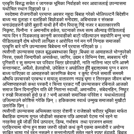
प्रबृत्ति बिरुद्ध सचेत र जागरुक भूमिका निर्वाहको स्वर आवाजलाई उपन्यासमा
यथोचित स्थान दिइएको छ ।
स्वदेशमा रोजगारीको प्रयाप्त अवसर नहुदा बिबाह गरेको भोलिपल्टनै बिदेशीन
बाध्य नव दुलाहा र दलहिको बिछोडको मनोदशा, अबिभावक र संरक्षक
भनाउंदाहरुनै छोरी बुहारी माथी हेर्ने यौन पिपासु गिद्दे नजर र बलात्काररुपि
निकृष्ट, घिनौना र अमानवीय हर्कत, घटनाको तथ्य सत्य औल्याइ पीडितलाई
न्याय दिन र पिडकलाइ कानुनी कारवाहीको बाटो पहिल्याउन सहयोगि बन्नु भन्दा
पीडितलाइनै दोष थोपरी लान्छित र आरोपित गर्न मन गर्ने निन्दक समाजको
प्रबृत्ति बारे पनि उपन्यासमा बिबेचना गर्ने प्रयास गरिएको छ ।
त्यसैगरी उपन्यासमा एकल बृद्धअबश्थाका बिदुर ,बिधवा वा आमाहरूले भोग्नुपरेको
निरस, एक्लो जिन्दगीको अन्तर्कथा, जागिर, उद्यम र विभिन्न पेशा, ब्यबसाय गरि
पुगिसरी र सु सम्पन्न घर परिवार भित्र छोराछोरी, नाति नातिना भएर पनि आफ्नै
सन्तानबाट, अर्घेलो, हेलाहोचो, उपेक्षित र अपहेलित हुँदै बृद्दाश्रममा पुग्न र बस्न
बाध्य पारिएका वा आमाहरुको कारुणिक बेदना र कुष्ट रोगले समाती समयमै
औषधि उपचारको प्रबन्ध र मायालु वातावरण नपाइ घृणा र तिरस्कृत जीवन बांच्न
अभिशप्तहरुको कथा पस्कदै र चिन्ता प्रकट गर्दै उपन्यासकर रबिनाले आजको
समाज किन दिनानुदिन यति धेरै नितान्त स्वार्थी, अमानवीय , संबेदनहिन, निष्ठुर
र रुखो मिजासको हुंदो छ हं ? भन्दै आजको समाजिक परिवेश र यथार्थतालाई
उजिल्याउने कोशिस गरेकि छिन् । हकिकतमा स्वार्थ उन्मुख समाजको मुखौटो
उतारेकि छिन् ।
त्यसैगरी उपन्यासमा अभिव्यक्त पात्र रोशनी र राजेशको चरीत्र भूमिका मार्फत
बैबाहिक दाम्पत्य युगल जोडीको सहबास पछि आमाको पेटमा गर्भ रहने या
नरहनेमा दुबै जोडी विर्य उत्पादन, डिम्ब, गर्भाशय तथा प्रजनन क्षमता
प्रक्रियामा योग्य हुन शक्त जरुरी रहेको कथं कुनै एकमा कमजोरी र अयोग्य
साबित भएमा गर्भ रहन नसक्ने र सन्तानोत्पती समेत नहुने स्पष्ट हुंदाहुदै, बिबाह