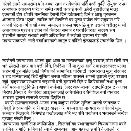
गरेको लामो समयसम्म पनि बच्चा रहन नसकेकोमा पति पत्नी दुबैले संयुक्त रुपमा
आबश्यक स्वास्थ्य परिक्षण समेत नगरी नगराई पत्नी ,छोरी बुहारीलाई मात्र
एकतर्फी दोष थोपरि मानसिक हैरानी दिने हर्कतलाई चिर्न र आफू प्रजनन
क्षमतामा योग्य भएको साबित गर्न रोशनिले पर पुरुष राजेश संग सहबास गरि
आफ्नो पेटमा गर्भ राखी बच्चा जन्माउन सफल भए पछि पुनः उसको चरीत्र माथी
अनावश्यक प्रश्न र शंका गर्ने निन्दक समाज र घरपरिवारका सदस्य संग
रोशनीले मातृत्व रक्षाको लागि अबिचलित भै लडेको दृष्टान्त पेश गरि
उपन्यासकारले नारी स्वाभिमानको जागृत र गर्बिलो झण्डालाई उचालेकि छिन् ।
त्यसैगरी उपन्यासमा आफ्ना बुवा आमा या मान्यजनको मृत्यु पश्चात् छोरा छोरी छन्
भने छोराले मात्र दाग बत्ती दिने, किरिया गर्ने या दु:ख बार्ने र दाहसंस्कारस्थलमा
सहभागी हुन महिलालाई निषेध गर्ने सामाजिक परिपाटी ,परम्परागत मृत्यु संस्कार
र रुढ मान्यतालाई चिर्दै सुनिता जस्ता महिला पात्रले आफ्नो बुवाको मृत्यु पश्चात्
खुदै दाहसंस्कारस्थलमा सहभागी बनी दागबत्ती दिने र किरियाकर्म तथा दु:ख
बार्ने यत्नमा जुटेकिछे ।आफ्नो कर्मलाइ लिएर आफन्तजन र इष्टमित्रबाट आएका
बिरोध ,निन्दा र बैचारिक आक्रमणलाई अबिचलित र धैर्यशिल बनी व्यबहार
आचरण द्वारानै त्यसको जवाफ दिएकि छ ।
यसरी उपन्यासकारले आफ्ना शब्द ब्यहोरा मार्फत सुनिता जस्तो जागरुक र
बिद्रोहि स्वभावकि नारी पात्र खडा गरि परम्परागत मान्यता अन्तर्गतको मृत्यु
संस्कार भित्रको सिमेण्टेड पर्खाललाइ थोरै भए पनि चर्काउन र भत्काउने सन्देश
प्रवाह गरेकी छिन् ।
उपन्यासमा दार्जीलिङ कालिम्पोङ , सिलगढीका स्थानहरुको चियाबगानमा बस्ने
श्रमिक र मालिक बिचको स्वार्थ सम्बन्धका आयामहरुलाइ पनि केलाउने र