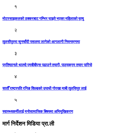
१
मोटरसाइकलको ठक्करबाट गम्भिर घाइते भएका महिलाको मृत्यु
२
तुलसीपुरमा सुनचाँदी पसलमा लागेकाे आगलागी नियन्त्रणमा
३
प्रतिष्ठानले थाल्यो एमबीबीएस पढाउने तयारी, पाठ्यक्रम तयार पारियो
४
सातौँ राष्ट्रपति रनिङ शिल्डको उपाधी गोरखा माबी तुलसिपुर लाई
५
स्वास्थ्यकर्मीलाई मनोसामाजिक बिषयमा अभिमुखिकरण
मार्ग निर्देशन मिडिया प्रा.ली