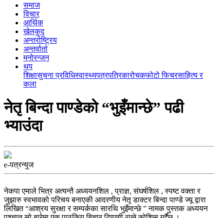
समाज
विचार
आर्थिक
खेलकुद
अन्तर्राष्ट्रिय
अन्तर्वार्ता
मनोरन्जन
थप
शिक्षा
सुचना प्रविधि
स्वास्थ्य
पत्रपत्रिका
रोचक
फोटो फिचर
साहित्य र
कला
नेतृ बिन्दा पाण्डेको “भुइँमान्छे” पढी
भ्याउंदा
e-पत्रन्युज
नेकपा एमाले भित्र अत्यन्तै अध्ययनशिल , प्राज्ञ, संघर्षशिल , स्पष्ट वक्ता र
जुझारु स्वभावको परिचय बनाएकी आदरणीय नेतृ डाक्टर बिन्दा पाण्डे ज्यू द्वारा
लिखित “आश्रय सुरक्षा र सम्पर्कका सारथि भुइँमान्छे ” नामक पुस्तक अध्ययन
पश्चात् सो बारेमा एक पाठकिय बिचार टिप्पणी राख्ने कोशिस गर्दैछु ।