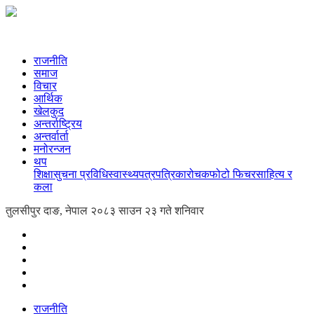
राजनीति
समाज
विचार
आर्थिक
खेलकुद
अन्तर्राष्ट्रिय
अन्तर्वार्ता
मनोरन्जन
थप
शिक्षा
सुचना प्रविधि
स्वास्थ्य
पत्रपत्रिका
रोचक
फोटो फिचर
साहित्य र
कला
तुलसीपुर दाङ, नेपाल
२०८३ साउन २३ गते शनिवार
राजनीति