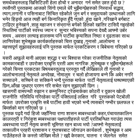
समर्थकहरुलाइ खिसिटिउरी हेला होचो र अनादर गर्न समेत उद्द्त हुंदो छ ?
त्यसैगरी पुस्तकमा आजको सिंगो एमाले धेरै भुइँमान्छेहरुको निस्वार्थ सद्भाव,
त्याग,लगानी र पसिनाबाट सिंचित रहेकोेले जुन बर्ग र समुदायको उत्थानको लागि
भनेर हिड्यो आज त्यही बर्ग किनारिकृत हुँदै गएको ,हुंदा खाने ,गरिखाने बर्गबाट
टाढिएर हुनेखाने ,साहु महाजन र संभ्रान्त बर्गको हितको खातिर टासिदै गइरहेको
स्थितिमा पार्टीको स्वस्थ ज्यान र सुन्दर भबिस्यको सपना देख्दै आफ्नो उर्बर
समय , अवसर लत्याइ हालसम्म पनि पार्टीमा कृयाशिल निष्ठा र दृढताका साथ
लागिपरेका शुभेच्छुक कार्यकर्ताहरुको चित्त दुखाइ ,गुनासो ,आलोचना र
महत्त्वपूर्ण सुझावहरुलाई पनि पुस्तक मार्फत प्रकटिकरण र बिबेचना गरिएको छ
।
यसरी आफूले मानी आएका श्रद्धा र भर बिश्वास गरेका राजनीतिक नेतृत्वको
कामकारबाही र उपरोक्त प्रबृत्ति प्रती आम नागरिक ,शुभेच्छुक र भुइँमान्छेहरूले
गरेको चिन्ता प्रकटका बिषयबस्तुलाइ प्रस्तुत गर्दै लेखिकाले ती गुनासो र
आलोचनालाई नेतृत्वले अनदेखा, नोमालुम र चलो होजायगा बन्ने कि अबेर नगरि
सच्याउने , सच्चिने वा सक्किने भन्दै पुस्तक मार्फत पार्टी नेतृत्वलाई घच्घच्याएकी
छिन,आँखा जुधाएर प्रश्न गरि सचेत रहन सुझाएकी छिन ।
खासगरी वामपन्थी रुझान र कम्युनिस्ट ट्रेडमार्कका कोठरी र दुकान खोली
राजनीति गतिविधि गरिरहेका पार्टी पंक्तिलाई लक्षित गरि पुस्तकको पेटबोली
मार्फत उपरोक्त प्रबृत्ति सबै पार्टीमा हावी भएको भन्दै त्यसबारे गम्भीर छलफल र
बिमर्शको माग गरिएको छ ।
पुस्तक पढ्दै गर्दा हिजो जहाँनिया राणा शासन ब्यबस्थाको कहर,पंचायतकालिन
कालरत्री र निरंकुश ब्यबस्थाका पक्षपातीहरुले पार्टी प्रतिबन्धित गराउंदा त्यस
अबस्थामा पार्टी नेतृत्व कसरी भूमिगत रहन बाध्य भयो ?आफ्नो नेतृत्वलाई
तत्कालीन प्रहरी प्रशासन र गुप्तचरबाट जोगाउन कार्यकर्ता , शुभेच्छुक र आम
गाउँलेहरुले के कस्तो जोखिम मोले ? खुदै केरकार, यातना र जेलनेल समेत