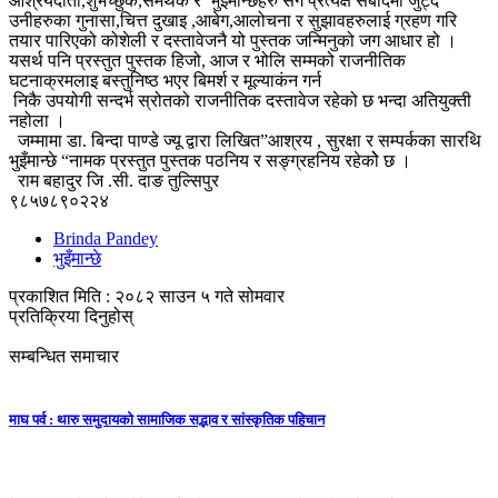
आश्रयदाता,शुभेच्छुक,समर्थक र भुइँमान्छेहरु संग प्रत्यक्ष संबादमा जुट्दै
उनीहरुका गुनासा,चित्त दुखाइ ,आबेग,आलोचना र सुझावहरुलाई ग्रहण गरि
तयार पारिएको कोशेली र दस्तावेजनै यो पुस्तक जन्मिनुको जग आधार हो ।
यसर्थ पनि प्रस्तुत पुस्तक हिजो, आज र भोलि सम्मको राजनीतिक
घटनाक्रमलाइ बस्तुनिष्ठ भएर बिमर्श र मूल्याकंन गर्न
निकै उपयोगी सन्दर्भ स्रोतको राजनीतिक दस्तावेज रहेको छ भन्दा अतियुक्ती
नहोला ।
जम्मामा डा. बिन्दा पाण्डे ज्यू द्वारा लिखित”आश्रय , सुरक्षा र सम्पर्कका सारथि
भुइँमान्छे “नामक प्रस्तुत पुस्तक पठनिय र सङ्ग्रहनिय रहेकोे छ ।
राम बहादुर जि .सी. दाङ तुल्सिपुर
९८५७८९०२२४
Brinda Pandey
भुइँमान्छे
प्रकाशित मिति : २०८२ साउन ५ गते सोमवार
प्रतिक्रिया दिनुहोस्
सम्बन्धित समाचार
माघ पर्व : थारु समुदायको सामाजिक सद्भाव र सांस्कृतिक पहिचान