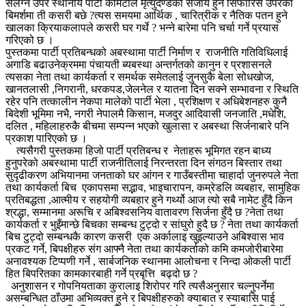
संलग्न उपर स्थानीय पार्टी कमिटीले मृत्युदण्डको सजाय हुने सिफारिस उपरको
बिमर्शमा ती कसरी बछे ?त्यस समयमा आर्थिक , चारित्रीक र नैतिक पतन हुने
खालका क्रियाकलापले कसरी घर गर्थे ? भन्ने बारेमा पनि चर्चा गर्ने प्रयास
गरिएको छ ।
पुस्तकमा पार्टी प्रतिबन्धको अबस्थामा पार्टी निर्माण र राजनीति गतिविधिलाई
अगाडि बढाउनेक्रममा पंचायती ब्यबस्था अन्तर्गतको कानुन र प्रशासनले
त्यसका नेता तथा कार्यकर्ता र समर्थक समेतलाई जुनसुकै बेला सोधखोज,
खानतलासी ,निगरानी, धरकपड,जेलनेल र यातना दिन सक्ने सम्भावना र स्थिति
रहेर पनि तत्कालीन नेकपा मालेको पार्टी भेला , प्रशिक्षण र अधिबेशनहरु कुनै
बिदेशी भूमिमा नभै, नगरी नेपालमै किसान, मजदुर आदिवासी जनजाति ,मधेशि,
दलित , महिलाहरुकै बीचमा सम्पन्न भएको खुलासा र अबस्था सिर्जनाबारे पनि
प्रकाश पारिएको छ ।
त्यसैगरी पुस्तकमा हिजो पार्टी प्रतिबन्ध र नेताहरू भूमिगत रहन बाध्य
हुनुपरेको अबस्थामा पार्टी राजनीतिलाई निरन्तरता दिन संगठन बिस्तार तथा
सुदृढीकरण अभियानमा जनताको घर आंगन र गाउँबस्तीमा चाहार्दा जुनरुपले नेता
तथा कार्यकर्ता बिच एकापसमा सद्भाव, भाइचारापन, कम्रेडलि व्यबहार, सामुहिक
प्रतिबद्धता ,आत्मीय र सहयोगी व्यबहार हुने गर्थ्यो आज त्यो सबै नामेट हुँदै किन
श्रद्धा, सम्मानमा अरूचि र अबिश्वसनिय वातावरण सिर्जना हुँदै छ ?नेता तथा
कार्यकर्ता र भुइँमान्छे बिचका सम्बन्ध टुट्दो र सांघुरो हुदै छ ? नेता तथा कार्यकर्ता
बिच टुट्दो सम्बन्धकै कारण कसरी एक अर्कालाइ खुइल्याउने अबिश्वास भाव
प्रकट गर्ने, बिपक्षीहरु संग आफ्नै नेता तथा कार्यकर्ताको कमि कमजोरीबारेमा
अनावश्यक टिप्पणी गर्ने , सार्बजनिक स्थानमा आलोचना र निन्दा ओकली पार्टी
हित बिपरितका कामकारबाही गर्ने प्रबृत्ति बढ्दो छ ?
अनुशासन र गोपनियताका कुरालाइ शिरोपर गरि त्यसैअनुसार चल्नुपर्नेमा
असम्बन्धित ठाँउमा अभिव्यक्त हुने र बिपक्षीहरुको क्याबात र स्याबासि पाई