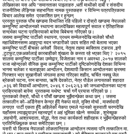
लेखिकाका यस अघि “समानताका पाइलाहरु ,धर्ती माथीको दाबी र संसदीय
राजनीतिमा लैङ्गिक सहभागिता नामक पुस्तकहरु र विभिन्न पत्रपत्रिकामा
बिचार आलेख समेत प्रकाशित छन् र हुन्छन्
प्रस्तुत पुस्तक पाँच खण्डमा विभाजित रहि पहिलो र दोस्रो खण्डमा नेपालको
कम्युनिष्ट आन्दोलनको स्थापना कालदेखिका महत्वपूर्ण सवाल र ऐतिहासिक
सन्दर्भका घटना प्रक्रियाको बारेमा बिबेचना गरिएको छ।
जसमा कम्युनिष्ट पार्टीको स्थापना, प्रथम सम्मेलनदेखि मालेको चौथो
महाधिवेशनसम्म आइपुग्दा मदन भण्डारीको उदय सहित त्यो बेलामा भएका
कम्युनिष्ट पार्टी बीचका अनेकौं विवाद, नेतृत्व तहमा ब्यक्तित्व टकराव ,इगो
,टुटफुट,एकअर्कालाई कारबाहीको शृंखला के कस्ता रहे भएका थिए ? २०१५
सालमा कम्युनिष्ट पार्टीका उम्मेद्वार, विजेताका नाम र अवस्था ,२०१७ सालको
राजा महेन्द्रको सैनिक कुमा कम्युनिष्ट पार्टीको दृष्टिकोणदेखि देशका विभिन्न
भागमा चलेका र चलाइएका आन्दोलन, देशव्यापी किसान आन्दोलनका क्रममा
गिरफ्तार भएर सुखानीको जंगलमा हत्या गरिएका शहीद, चर्चित नक्खु जेल
ब्रेकको घटना, रत्न बान्तवा, ऋषि देवकोटा, नेत्र पौडेल लगायतको शहादत
,०३६ को विद्यार्थी आन्दोलन, २०४६ र २०६२/६३ को जनआन्दोलनका घटना
प्रक्रियाको बारेमा पुस्तकमा यथेष्ट चर्चा गर्ने प्रयास गरिएको छ ।
पुस्तकको तेस्रो, चौथो र पाँचौं खण्डमा भुइँमान्छेका कथा छन् । जसमा
तत्कालीन को–अर्डिनेसन केन्द्र हुँदै नेकपा माले, मुक्ति मोर्चा , मार्क्सवादी
लगाएत पार्टी एकता हुँदै अहिलेको नेकपा एमाले गठनको सुरुवाती चरणदेखि
यहाँसम्म ल्याइपुर्‍याउन महत्त्वपूर्ण र अहं भूमिका खेल्ने समर्थक , शुभेच्छुक
,सहयोगी, आश्रयदाता, योद्धा, नेता तथा कार्यकर्ता शहीदहरू र भुइँमान्छेहरुको
प्रतिनिधिमूलक कथा समेटिएका छन् ।
यसरी यो किताब नेपालको लोकतान्त्रिक आन्दोलन त्यसमा पनि तत्कालिन मा.