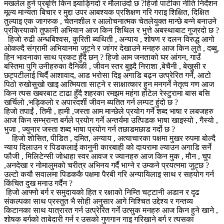
मखलेल हुने प्रबृत्ति किन झ्याङ्गिदो र मौलाउंदो छ ?हिजो पार्टीका नीति निर्देशन
मूल्य मान्यता बिचार र मुद्दा उपर आबश्यक प्रशिक्षण गरि गराइ शिक्षित, दिक्षित
तुल्याइ एक जागरुक , चेतनशील र आलोचनात्मक चेतलेयुक्त मान्छे बन्ने बनाउने
प्रक्रियाको तुफानी अभियान आज किन शिथिल र भुत्ते अबस्थाबाट गुज्रदो छ ?
हिजो रुढी अन्धबिश्वस, कुरिती ब्यथिती , अन्याय , शोषण र दलन विरुद्ध आगो
ओकल्दै संग्रामी अभियानमा जुट्ने र जांगर देखाउने मनहरु आज किन लुते , दब्बु,
हिन भावनाका साथ प्रकट हुँदै छन् ? हिजो आम जनताको घर आंगन, गाउँ
बस्तिमा पुगि उनीहरुका दैनिकी , जीवन स्तर बुझ्दै निराशा ,बेचैनी , बेखुसी र
छट्पटीलाई चिर्दै आशावाद, आड भरोसा दिइ अगाडि बढ्न उत्प्रेरित गर्ने, आटो
पिठो रुखोसुखो खाइ आत्मियता साट्ने र साक्षात्कार हुन मनगर्ने नेतृत्व गण आज
किन त्यस खबरबाट टाढा हुँदै शहरका रमझम महंगा होटेल रेस्टुरामा बास बसि
खर्चिलो ,भड्किलो र अपारदर्शी जीवन ब्यतित गर्न लम्पट हुंदो छ ?
हिजो तपाईं , तिमी , हामी ,जस्ता आम मान्छेले प्रयोग गर्ने शब्द भाषा र लबजहरु
आज किन सम्भ्रान्त बर्गले प्रयोग गर्ने अन्तर्यमा उत्पिडक भाषा खाइस्यो , गैस्यो ,
भुजा , ज्युनार जस्ता शब्द भाषा प्रयोग गर्न तछाडमछाड गर्दो छ ?
हिजो शोसित, पीडित , दमित, अन्याय , अत्याचारका पक्षमा मुखर रुपमा बोल्दै
न्याय दिलाउन र पिडकलाई कानुनी कारबाही को दायरामा ल्याउन अगाडि सर्ने
फौजी , मिलिटेन्सी जोधाहा स्वर आवज र ज्यानहरु आज किन मुक , मौन , चुप
,अनदेखा र नोमालुमको चरीत्र अभिनय गर्दै भाग्ने र उम्कने प्रयत्नमा जुट्छ ?
उल्टो कयौ सवालमा पिडककै पक्षमा पैरबी गरि अन्यायिलाइ साथ र सहयोग गर्न
किंचित दुख मनाउ गर्दैन ?
हिजो आफ्नो बर्ग र समुदायको हित र रक्षाको निम्ति चट्टानी अडान र दृढ
संकल्पका साथ प्रस्तुत भै सोही अनुसार आगे निश्चित उद्देश्य र गन्तव्य
किटानका साथ यात्रारत गर्न उत्प्रेरित गर्ने उत्सुक मनहरु आज किन हुने खाने ,
शोषक बर्गको ताबेदारी गर्न र उसको गुणगान गाइ गरिखाने बर्ग र त्यसका