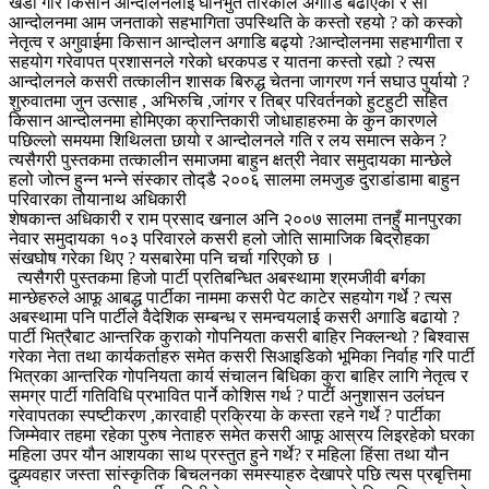
खडा गरि किसान आन्दोलनलाई घनिभुत तरिकाले अगाडि बढाएको र सो
आन्दोलनमा आम जनताको सहभागिता उपस्थिति के कस्तो रहयो ? को कस्को
नेतृत्व र अगुवाईमा किसान आन्दोलन अगाडि बढ्यो ?आन्दोलनमा सहभागीता र
सहयोग गरेवापत प्रशासनले गरेको धरकपड र यातना कस्तो रह्यो ? त्यस
आन्दोलनले कसरी तत्कालीन शासक बिरुद्ध चेतना जागरण गर्न सघाउ पुर्यायो ?
शुरुवातमा जुन उत्साह , अभिरुचि ,जांगर र तिब्र परिवर्तनको हुटहुटी सहित
किसान आन्दोलनमा होमिएका क्रान्तिकारी जोधाहाहरुमा के कुन कारणले
पछिल्लो समयमा शिथिलता छायो र आन्दोलनले गति र लय समात्न सकेन ?
त्यसैगरी पुस्तकमा तत्कालीन समाजमा बाहुन क्षत्री नेवार समुदायका मान्छेले
हलो जोत्न हुन्न भन्ने संस्कार तोद्डै २००६ सालमा लमजुङ दुराडांडामा बाहुन
परिवारका तोयानाथ अधिकारी
शेषकान्त अधिकारी र राम प्रसाद खनाल अनि २००७ सालमा तनहुँ मानपुरका
नेवार समुदायका १०३ परिवारले कसरी हलो जोति सामाजिक बिद्रोहका
संखघोष गरेका थिए ? यसबारेमा पनि चर्चा गरिएको छ ।
त्यसैगरी पुस्तकमा हिजो पार्टी प्रतिबन्धित अबस्थामा श्रमजीवी बर्गका
मान्छेहरुले आफू आबद्ध पार्टीका नाममा कसरी पेट काटेर सहयोग गर्थे ? त्यस
अबस्थामा पनि पार्टीले वैदेशिक सम्बन्ध र समन्वयलाई कसरी अगाडि बढायो ?
पार्टी भित्रैबाट आन्तरिक कुराको गोपनियता कसरी बाहिर निक्लन्थो ? बिश्वास
गरेका नेता तथा कार्यकर्ताहरु समेत कसरी सिआइडिको भूमिका निर्वाह गरि पार्टी
भित्रका आन्तरिक गोपनियता कार्य संचालन बिधिका कुरा बाहिर लागि नेतृत्व र
समग्र पार्टी गतिविधि प्रभावित पार्ने कोशिस गर्थ ? पार्टी अनुशासन उलंघन
गरेवापतका स्पष्टीकरण ,कारवाही प्रक्रिया के कस्ता रहने गर्थे ? पार्टीका
जिम्मेवार तहमा रहेका पुरुष नेताहरु समेत कसरी आफू आस्रय लिइरहेको घरका
महिला उपर यौन आशयका साथ प्रस्तुत हुने गर्थे? र महिला हिंसा तथा यौन
दुव्र्यवहार जस्ता सांस्कृतिक बिचलनका समस्याहरु देखापरे पछि त्यस प्रबृत्तिमा