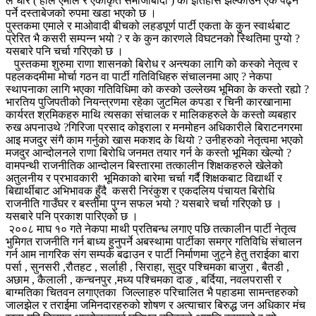
ले धार ( हाल एमाले र एकीकृत समाजाबादी ) को ईतिहास झल्काउने एक पढ्नै
पर्ने दस्ताबेजको रुपमा खडा भएको छ ।
पुस्तकमा एमाले र माओवादी बीचको लहडपूर्ण पार्टी एकता के कुन स्वार्थबाट
प्रेरित भै कसरी सम्पन्न भयो ? र के कुन कारणले विघटनको स्थितिमा पुग्यो ?
यसबारे पनि चर्चा गरिएको छ ।
पुस्तकमा शुरुमा राणा शासनको बिरोध र अन्त्यका लागि को कस्को नेतृत्व र
पहलकदमीमा मोर्चा गठन वा पार्टी गतिविधिहरु संचालनमा आए ? नेकपा
स्थापनाका लागि भएका गतिविधिमा को कस्को उल्लेख्य भूमिका के कस्तो रह्यो ?
भारतिय पुजिपतीको नियन्त्रणमा रहेका जुटमिल कपडा र चिनी कारखानामा
कार्यरत श्रमिकहरु माथि त्यसका संचालक र मालिकहरुले के कस्तो व्यबहार
रुख अपनाउथे ?गिरिजा प्रसाद कोइराला र मनमोहन अधिकारीले बिराटनगरमा
आइ मजदुर संगै काम गर्नुको खास मकशद के थियो ? उनीहरुको नेतृत्वमा भएको
मजदुर आन्दोलनले राणा बिरोधि जनमत तयार गर्न के कस्तो भूमिका खेल्यो ?
वामपन्थी राजनीतिक आन्दोलन बिस्तारमा तत्कालीन शिक्षकहरुले खेलेको
अतुलनीय र प्रभावकारी भूमिकाको बारेमा चर्चा गर्दै शिक्षकबाट विद्यार्थी र
बिद्यार्थीबाट अभिभावक हुँदै कसरी निरंकुश र एकदलिय पंचायत बिरोधि
राजनीति गाउँघर र बस्तीमा पुग्न सफल भयो ? यसबारे चर्चा गरिएको छ ।
यसबारे पनि प्रकाश पारिएको छ ।
२००८ माघ १० गते नेकपा माथी प्रतिबन्ध लगाए पछि तत्कालीन पार्टी नेतृत्व
भुमिगत राजनीति गर्न बाध्य हुनुपर्ने अबस्थामा पार्टीका समग्र गतिविधि संचालन
गर्न आम नागरिक संग सम्पर्क बढाउन र पार्टी निर्माणमा जुट्ने हेतु तराईका बारा
पर्सा , सुनसरी ,रौतहट , सर्लाही , सिराहा, सुदुर पश्चिमका बाजुरा , बैतडी ,
अछाम , कैलाली , कन्चनपुर ,मध्य पश्चिमका दाङ , बर्दिया, नवलपरासी र
बाग्मतिका चितवन लगाएतका जिल्लाहरु परिचालित भै पहाडमा सामन्तहरुको
जालझेल र तराईमा जमिनदारहरुको शोषण र अत्याचार बिरुद्ध जन अधिकार मंच