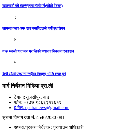
काठमाडौं काे बसन्तपुरमा हाेली पर्व(फाेटाे फिचर)
३
लायन्स क्लव अफ दाङ क्यापिटलले गर्याे बृक्षारोपन
४
दाङ भ्याली यातायात प्रालिकाे स्थापना दिवसमा रक्तदान
५
केपी ‌ओली प्रधानमन्त्रीमा नियुक्त, भाेलि शपत हुने
मार्ग निर्देशन मिडिया प्रा.ली
ठेगाना: तुलसीपुर, दाङ
फोन: +९७७-९८६६९१६६१२
ई-मेल: epatranews@gmail.com
सूचना विभाग दर्ता नं: 4546/2080-081
अध्यक्ष/प्रबन्ध निर्देशक : पुरुषोत्तम अधिकारी