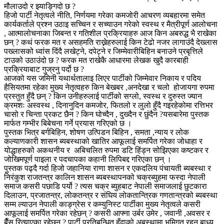
मौलाउदो र झ्याङ्गिदो छ ?
हिजो पार्टी नेतृत्वले नीति, निर्णयमा गरेका कमजोरी आचरण व्यबहारमा समेत
कार्यकर्ताले प्रश्न उठाइ सच्चिन र सच्याउन गरेको स्वस्थ र मैत्रीपूर्ण आलोचना
, आत्मालोचनाका जिबन्त र गतिशील प्रक्रियाहरु आज किन अबरुद्ध भै राखेका
छन् ? कथं फरक मत र असहमति राख्नेहरुलाई किन टेढो नजर लागाउंदै देख्लास
पख्लासको ध्वांस दिंदै लखेट्ने, दपेट्ने र जिम्मेवारीबिहिन बनाउने प्रबृत्तिले
टाउको उठाउंदो छ ? फरक मत राखेकै आधारमा लेखक खुदै कारबाही
प्रक्रियाबाट गुज्रनु पर्दो छ ?
आजको यस जमिनी यथार्थतालाइ लिएर पार्टीको जिम्मेवार निकाय र पदिय
हैसियतमा रहेका मुख्य नेतृत्वहरु किन बेखबर ,अनदेखा र चलो होजायगा रुपमा
प्रस्तुत हुँदै छन् ? किन उनीहरुलाई पार्टीको सग्लो, स्वस्थ र दुरुस्त ज्यान
क्रमशः अस्वस्थ , दिनानुदिन कमजोर, फितलो र लुलो हुँदै गइरहेकोमा रत्तिभर
चासो र चिन्ता प्रकट छैन ? किन घोच्दैन , दुख्दैन र छुंदैन ?यसबारेमा पुस्तक
मार्फत गम्भीर बिबेचना गर्ने प्रयास गरिएको छ ।
पुस्तक भित्र बर्गबिहिन, शोषण उत्पिडन बिहिन , समता ,न्याय र लोक
कल्याणकारी शासन ब्यबस्थाको खातिर आफूलाई समर्पित गरेका जोधाहा र
योद्धाहरुको अकथनीय र अबिचलित रुपमा डटि हिंड्न सोझिएका कष्टकर र
जोखिमपूर्ण पाइला र पदचापका कहानी लिपिबद्द गरिएका छन् ।
पुस्तक पढ्दै गर्दा हिजो जहानिया राणा शासन र एकदलिय पंचायती ब्यबस्था र
निरंकुश राजतन्त्र कालिन शासन ब्यबस्थापनको चक्रब्युहमा फस्दा नेपाली
समाज कसरी पछाडि पर्यो ? त्यस चक्र ब्युहबाट नेपाली समाजलाई छुटकारा
दिलाउन, प्रजातन्त्र, लोकतन्त्र र संघिय लोकतान्त्रिक गणतान्त्रको ब्यबस्था
सम्म ल्याउन नेपाली काङ्ग्रेस र कम्युनिस्ट पार्टीका मुख्य नेतृत्वले कसरी
आफूलाई समर्पित गरेका रहेछन् ? कसरी आफ्ना उर्बर उमेर , जवानी ,अवसर र
बैँस रित्याएका रहेछन् ? पार्टी प्रतिबन्धित हुँदाको अबस्थामा भूमिगत रहन बाध्य