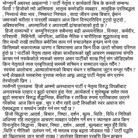
भोग्नुपर्ने अबस्था आइलाग्यो ? पार्टी नेतृत्व र कार्यकर्ता बिच के कस्तो सम्बन्ध
थियो ? हिजोको त्यो आत्मियता ,भातृत्व कमरेडलि व्यबहार , सामुहिक प्रतिबद्धता
, निस्वार्थ सेवा भाव , निष्कपट निश्चल , सादा जीवन उच्च बिचार, ईमान
जमानको चरीत्र र पारदर्शी व्यबहार आज किन दिनप्रतिदिन टुट्दो फुट्दो ,
अबिश्वसनिय , अपत्यारिलो र अपारदर्शी ढांचाकांचाको हुदो छ ?
हिजो वामपन्थी र कम्युनिस्टहरु सबैभन्दा बढी अध्ययनशिल , विनम्र , कर्मवीर,
परिश्रमी , मिहिनेती, जांगरिला, आर्थिक नैतिक र चारीत्रिक शुद्धतालाइ सदा
शिर माथी राखी तपसिल बमोजिम काम गर्न रुचाउनेहरु हुन्छन् भन्ने एक
किसिमको सकारात्मक धारणा र बिश्वासमा आज किन ठिक उल्टो सोंचमा परिणत
हुंदो छ ? पार्टीको नेतृत्व तहमा रहेका साथीहरूको खुदै आचरण व्यबहारमा संगति
कायम गर्न नसकेकोले त्यसको समग्र असर पार्टीको साख गिर्नु संग जोडिएकोमा
किन नेतृत्वले त्यस प्रबृत्तिलाई समयमै सच्चिन र सच्याउन पहल गर्दैन ?
स्वयंमा आलोचना ,आत्मालोचनाको बिचार मंथन र समिक्षामा जुट्न मन्जुर गर्दैन ?
भन्दै लेखकले यसबारेमा पुस्तक मार्फत आफू आवद्ध पार्टी नेतृत्व संग प्रश्न
तेर्स्याएकी छिन ।
त्यसैगरी पुस्तकमा हिजो आफ्नो आस्थावान पार्टी र नेतृत्व विरुद्ध विपक्षीबाट
अनावश्यक प्रहार र झुठो प्रचार हुंदा नेता ,कार्यकर्ता र शुभेच्छुक समेत त्यस
झुठो समाचार बिरुद्ध सैद्धान्तिक, बैचारिक र तार्किक रुपमा प्रतिबादमा उत्रने
गरेकोमा आज किन मुक , चुप र मौन रहदै उल्टै विपक्षीको स्वर आवाज संग
ऐक्यबद्धता र समर्थन जाहेर गर्न मन गर्दो छ ?
हिजो सिद्धान्त ,आदर्श , बिचार , निष्ठा , दर्शन , मूल्य , थिति , विधि र नितिको
अधिनमा रहि तदनुकुल आचरण व्यबहार पर्दर्शन गर्ने मन र ज्यानहरु आज किन
दिनानुदिन सिद्धान्त , बिचार, निष्ठा , दर्शन , आदर्श , मूल्यबाट च्युत हुँदै विधि
,थिति र नीतिको उलंघन गर्न, नो मतलब राख्न बढ्ता जोडबल गर्छ ? पार्टी पद्धति
को खिलाफमा जान चासो राख्छ ? उपरोक्त बिशाक्त प्रबृत्ति किन झन्झन्