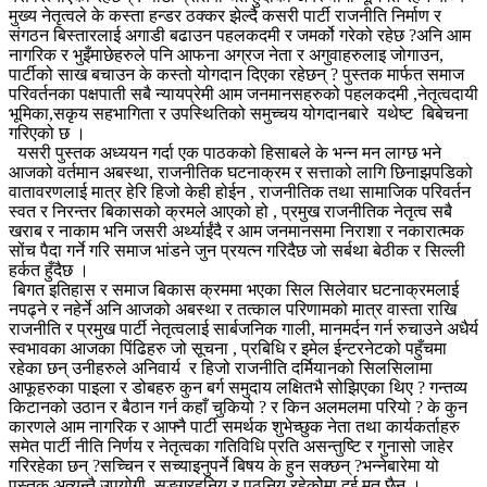
मुख्य नेतृत्वले के कस्ता हन्डर ठक्कर झेल्दै कसरी पार्टी राजनीति निर्माण र
संगठन बिस्तारलाई अगाडी बढाउन पहलकदमी र जमर्को गरेको रहेछ ?अनि आम
नागरिक र भुइँमाछेहरुले पनि आफना अग्रज नेता र अगुवाहरुलाइ जोगाउन,
पार्टीको साख बचाउन के कस्तो योगदान दिएका रहेछन् ? पुस्तक मार्फत समाज
परिवर्तनका पक्षपाती सबै न्यायप्रेमी आम जनमानसहरुको पहलकदमी ,नेतृत्वदायी
भूमिका,सकृय सहभागिता र उपस्थितिको समुच्चय योगदानबारे यथेष्ट बिबेचना
गरिएको छ ।
यसरी पुस्तक अध्ययन गर्दा एक पाठकको हिसाबले के भन्न मन लाग्छ भने
आजको वर्तमान अबस्था, राजनीतिक घटनाक्रम र सत्ताको लागि छिनाझपडिको
वातावरणलाई मात्र हेरि हिजो केही होईन , राजनीतिक तथा सामाजिक परिवर्तन
स्वत र निरन्तर बिकासको क्रमले आएको हो , प्रमुख राजनीतिक नेतृत्व सबै
खराब र नाकाम भनि जसरी अर्थ्याईंदै र आम जनमानसमा निराशा र नकारात्मक
सोंच पैदा गर्ने गरि समाज भांडने जुन प्रयत्न गरिदैछ जो सर्बथा बेठीक र सिल्ली
हर्कत हुँदैछ ।
बिगत इतिहास र समाज बिकास क्रममा भएका सिल सिलेवार घटनाक्रमलाई
नपढ्ने र नहेर्ने अनि आजको अबस्था र तत्काल परिणामको मात्र वास्ता राखि
राजनीति र प्रमुख पार्टी नेतृत्वलाई सार्बजनिक गाली, मानमर्दन गर्न रुचाउने अधैर्य
स्वभावका आजका पिंढिहरु जो सूचना , प्रबिधि र इमेल ईन्टरनेटको पहुँचमा
रहेका छन् उनीहरुले अनिवार्य र हिजो राजनीति दर्मियानको सिलसिलामा
आफूहरुका पाइला र डोबहरु कुन बर्ग समुदाय लक्षितभै सोझिएका थिए ? गन्तव्य
किटानको उठान र बैठान गर्न कहाँ चुकियो ? र किन अलमलमा परियो ? के कुन
कारणले आम नागरिक र आफ्नै पार्टी समर्थक शुभेच्छुक नेता तथा कार्यकर्ताहरु
समेत पार्टी नीति निर्णय र नेतृत्वका गतिविधि प्रति असन्तुष्टि र गुनासो जाहेर
गरिरहेका छन् ?सच्चिन र सच्याइनुपर्ने बिषय के हुन सक्छन् ?भन्नेबारेमा यो
पुस्तक अत्यन्तै उपयोगी, सङ्ग्रहनिय र पठनिय रहेकोेमा दुई मत छैन ।