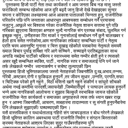
पुस्तकमा हिजो पार्टी नेता तथा कार्यकर्ता र आम जनता बिच नङ मासु जस्तो
फराकिलो सम्बन्ध रहेकोमा आज दुरि बढ्दै जानु हिजो देखे देखाइएका सुन्दर
सपना र कोरिएका लक्ष्यहरुमा आज आकाश पातालको भिन्नता हुनु, राजनीतिक
परिवर्तन पछि पनि जनताका आधारभुत आबश्यक्ता सम्बोधन गर्ने प्रयासमा
नजुट्नु ,आफूले भर बिश्वास गरेका राजनैतिक नेतृत्व शासन सत्तामा पुगे पछि
गरिबका झुप्रामा बिताएका क्षणहरु भुल्दै नागरिक संग प्रत्यक्ष संबाद, घुलमिल गर्न
इच्छुक नहुनु , उनीहरुका पिर मार्का र गुनासोलाई सम्बोधन गर्ने कुनै चालखबर र
हेलो हाय समेत नगरेकोमा,आम नागरिकका तर्फबाट सम्बन्धित पार्टी र नेतृत्व
प्रति चरम असन्तुष्टि गुनासा र चित्त दुखाइ रहेकोेले यसबारेमा नेतृत्वले समयमै
ख्याल बिचार पुर्याइ समिक्षा गरि आगे सच्चिने , सच्याइने प्रतिबद्धताका साथ
अगाडि नबढेमा पार्टीको भबिस्य र स्वास्थ्यमा समेत गम्भीर क्षेती हुने र त्यसको
असर खुदै सम्बन्धित ब्यक्ति, पार्टी , नागरिक स्तर र समाजलाई पनि पर्न जाने
तर्फ लेखकले गम्भीर ध्यानाकर्षण र सचेष्ट तुल्याएकी छिन
पुस्तकमा हिजो भूमिगतकालमा जस्तो नेताहरुको जिबनशैलि दु:ख,अभाव,तन्नम,
गरिबी ,कष्टकर,रोगी र फुकिढल हुनुपर्ने ,तर जीवन सुधार ,उन्नति, प्रगति,सफा
र चिटिक्क परेको हुनै नहुने , मिठो मसिनो खानै नहुने संकीर्ण र सांघुरो सोंचको
अर्थमा नभई कम्तीमा पारदर्शी,जवाफदेही ,जिम्मेवारीपूर्ण र पत्याउन लायक हुनुपर्ने
भन्ने आम नागरिकको आलोचना र सुझाव बिल्कुलै स्वभाबिक जायज रहेकोले
राजनीतिक नेता कार्यकर्ता र समाजका अगुवाहरुले त्यस तर्फ ध्यान खबर राख्न
हुन र आफ्ना जिबनशैली, आचरण, व्यबहारमा तादात्म्यता र सु संगती हुनुपर्नेबारेमा
पनि लेखकले सुझाएकी/ घच्घच्याएकी छिन ।
यसै वास्तविकता र यथार्थतालाइ गहिरो संग जाचपड्ताल र बोध गरेरनै लेखकले
हिजो भूमिगत कालिन अबस्थामा पार्टी राजनीति निर्माण र संगठन बिस्तारको
क्रममा नेताहरूले आश्रय लिएका सुदुर गाउँबस्तीहरुमा पुगि