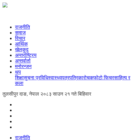
राजनीति
समाज
विचार
आर्थिक
खेलकुद
अन्तर्राष्ट्रिय
अन्तर्वार्ता
मनोरन्जन
थप
शिक्षा
सुचना प्रविधि
स्वास्थ्य
पत्रपत्रिका
रोचक
फोटो फिचर
साहित्य र
कला
तुलसीपुर दाङ, नेपाल
२०८३ साउन २१ गते बिहिवार
राजनीति