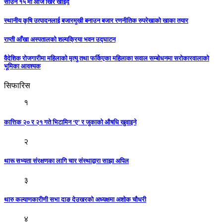
साउन १५ मा आज खिर खाइँदै
स्थानीय कृषि उत्पादनलाई बजारमुखी बनाउन बजार रणनीतिक रुपरेखाको खाका तयार
राप्ती आँखा अस्पतालको शल्यक्रिया भवन उद्घाटन
वैदेशिक रोजगारीमा महिलाको मृत्यु तथा फर्किएका महिलाका सवाल सम्बोधनमा सरोकारवालाको
भूमिका आवश्यक
सिफारिस
१
कात्तिक २० र २१ गते भिटामिन ‘ए’ र जुकाको औषधि खुवाइने
२
थारू सभ्यता संरक्षणका लागि चार संस्थाद्वारा साझा अपिल
३
थारु कल्याणकारीणी सभा दाङ देउखरको अध्यक्षमा अशोक चौधरी
४