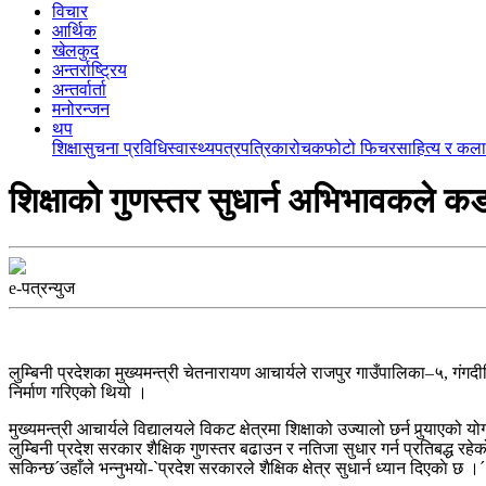
विचार
आर्थिक
खेलकुद
अन्तर्राष्ट्रिय
अन्तर्वार्ता
मनोरन्जन
थप
शिक्षा
सुचना प्रविधि
स्वास्थ्य
पत्रपत्रिका
रोचक
फोटो फिचर
साहित्य र कला
शिक्षाकाे गुणस्तर सुधार्न अभिभावकले कडा 
e-पत्रन्युज
लुम्बिनी प्रदेशका मुख्यमन्त्री चेतनारायण आचार्यले राजपुर गाउँपालिका–५, गंग
निर्माण गरिएको थियो ।
मुख्यमन्त्री आचार्यले विद्यालयले विकट क्षेत्रमा शिक्षाको उज्यालो छर्न पुर्‍या
लुम्बिनी प्रदेश सरकार शैक्षिक गुणस्तर बढाउन र नतिजा सुधार गर्न प्रतिबद्ध 
सकिन्छ´उहाँले भन्नुभयाे-`प्रदेश सरकारले शैक्षिक क्षेत्र सुधार्न ध्यान दिएकाे छ ।´