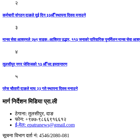
२
कर्मचारी संंगठन दाङले दुई दिन ३३औँ स्थापना दिवस मनाउने
३
मानव सेवा आश्रमले २७९ सडक–आश्रित उद्धार, ११३ जनाको पारिवारिक पुनर्मिलन मानव सेवा आश्र
४
तुलसीपुर नगर जेसिजकाे १३ औँ पद हस्तान्तरण
५
प्रेस चौतारी दाङले माघ २२ गते स्थापना दिवस मनाउने
मार्ग निर्देशन मिडिया प्रा.ली
ठेगाना: तुलसीपुर, दाङ
फोन: +९७७-९८६६९१६६१२
ई-मेल: epatranews@gmail.com
सूचना विभाग दर्ता नं: 4546/2080-081