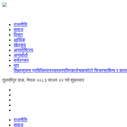
राजनीति
समाज
विचार
आर्थिक
खेलकुद
अन्तर्राष्ट्रिय
अन्तर्वार्ता
मनोरन्जन
थप
शिक्षा
सुचना प्रविधि
स्वास्थ्य
पत्रपत्रिका
रोचक
फोटो फिचर
साहित्य र कला
तुलसीपुर दाङ, नेपाल
२०८३ साउन २२ गते शुक्रवार
राजनीति
समाज