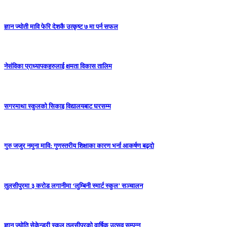
ज्ञान ज्योती मावि फेरि देशकै उत्कृष्ट ७ मा पर्न सफल
नेसंविका प्राध्यापकहरुलाई क्षमता विकास तालिम
सगरमाथा स्कुलको सिकाइ विद्यालयबाट घरसम्म
गुरु जजुर नमुना मावि: गुणस्तरीय शिक्षाका कारण भर्ना आकर्षण बढ्दो
तुलसीपुरमा ३ करोड लगानीमा ‘लुम्बिनी स्मार्ट स्कुल’ सञ्चालन
ज्ञान ज्योति सेकेन्डरी स्कुल तुलसीपुरको वार्षिक उत्सव सम्पन्न