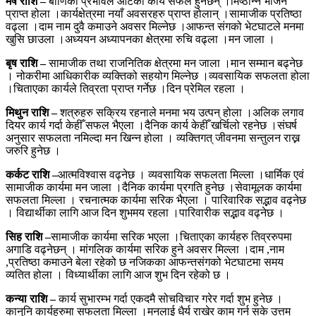
मेष राशि –
बाणिको प्रभावले आटेका कार्य सफल हुनेछन् ।मिष्ठान्न भोजन
प्राप्त होला ।कार्यक्षेत्रमा नयाँ अवसरहरु प्राप्त होलान् ।सामाजीक प्रतिष्ठा
वढ्ला ।दाम नाम दुवै कमाउने अवसर मिल्नेछ ।आफन्त संगको भेटघाटले मनमा
खुसि छाउला ।अध्ययन अध्यापनका क्षेत्रमा रुचि वढ्ला ।मन जाला ।
बृष राशि –
सामाजीक तथा राजनितिक क्षेत्रमा मन जाला ।मान सम्मान बढ्नेछ
। नोकरीमा आधिकारीक व्यक्तिको सहयोग मिल्नेछ ।व्यवसायिक सफलता होला
।चिताएका कार्यले तिव्रता प्राप्त गर्नेछ ।दिन प्रेमिल रहला ।
मिथुन राशि –
शत्रुहरु सक्रिय रहनाले मनमा भय उत्पन् होला ।अलिक लगाव
दियर कार्य गर्दा केहीँ सफल भैएला ।दैनिक कार्य केहीँ खर्चिलो रहनेछ ।संघर्ष
अनुसार सफलता नमिल्दा मन खिन्न होला । व्यक्तिगत् जीवनमा सन्तुलन राख्न
जरुरि हुनेछ ।
कर्कट राशि –
आत्मविश्वास वढ्नेछ । व्यवसायिक सफलता मिल्ला ।धार्मिक एवं
सामाजीक कार्यमा मन जाला ।दैनिक कार्यमा प्रगति हुनेछ ।सेवामूलक कार्यमा
सफलता मिल्ला । रचनात्मक कार्यमा सरिक भैएला । पारिवारिक सद्भाव वढ्नेछ
। विद्यार्थीका लागि आज दिन शुभमय रहला ।पारिवारीक सद्भाव वढ्नेछ ।
सिह राशि –
सामाजीक कार्यमा सरिक भएला ।चिताएका कार्यहरु तिव्ररुपमा
अगाडि वढ्नेछन् । मांगलिक कार्यमा सरिक हुने अवसर मिल्ला ।दाम ,नाम
,प्रतिष्ठा कमाउने बेला रहेको छ नजिकका आफन्तसंगको भेटघाटमा समय
व्यतित होला । विध्यार्थीका लागि आज शुभ दिन रहेको छ ।
कन्या राशि –
कार्य सुभारम्भ गर्दा एकदमै सोचविचार गरेर गर्दा शुभ हुनेछ ।
कानुनि कार्यहरुमा सफलता मिल्ला ।मनलाई धैर्य राखेर काम गर्न सके उत्तम