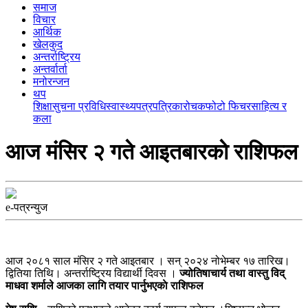
समाज
विचार
आर्थिक
खेलकुद
अन्तर्राष्ट्रिय
अन्तर्वार्ता
मनोरन्जन
थप
शिक्षा
सुचना प्रविधि
स्वास्थ्य
पत्रपत्रिका
रोचक
फोटो फिचर
साहित्य र
कला
आज मंसिर २ गते आइतबारकाे राशिफल
e-पत्रन्युज
आज २०८१ साल मंसिर २ गते आइतबार । सन् २०२४ नोभेम्बर १७ तारिख।
द्वितिया तिथि। अन्तर्राष्ट्रिय विद्यार्थी दिवस ।
ज्योतिषाचार्य तथा वास्तु विद्
माधवा शर्माले आजका लागि तयार पार्नुभएकाे राशिफल