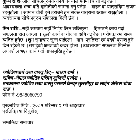
कुम्भ राशि-
आज सोचेअनुरुपक कार्य नवन्नले मनमा चिन्ता बढ्नेछ ।
आवश्यकता भन्दा वढि चूनौतीको सामना गर्नु पर्नेछ । वाहन वा यात्रादिमा सजग
रहनुहोला ।सामान चोरी हुने हराउने हुन सक्छ यात्रामा ख्याल राख्नुहोला ।
व्यवसायमा सोचेअनुरुप सफलता मिल्ने छैन ।
मिन राशि –
सही समयमा सहीँ निर्णय लिन सकिएला । हिम्मतले कार्य गर्दा
सफलता हात लाग्ला । ठूलो कार्य वा योजना अगि वढ्नेछ ।परोपकारमा समय
व्यतित हुनेछ ।शुभ समाचार सुन्न पाईएला ।मान ,प्रतिष्ठा एवं पदवी प्राप्त हुने
दिन रहेको छ ।तपाईको क्षमताको कदर होला ।व्यवसायमा सफलता मिल्नेछ ।
लगनशील भएर कार्य गर्दा नाफामुखि हुनेछ ।
ज्योतिषाचार्य तथा वास्तु विद् – माधवा शर्मा ।
सचिव -नेपाल ज्योतिष परिषद् लुम्विनी प्रदेश ।
मनकामना ज्योतिष तथा वास्तु परामर्श केन्द्र तुलसीपूर क लाईन जेसिस चोक
दाङ ।
फोन नं -9848060799
प्रकाशित मिति : २०८१ मङ्सिर २ गते आइतवार
प्रतिक्रिया दिनुहोस्
सम्बन्धित समाचार