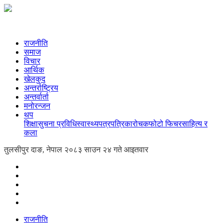
राजनीति
समाज
विचार
आर्थिक
खेलकुद
अन्तर्राष्ट्रिय
अन्तर्वार्ता
मनोरन्जन
थप
शिक्षा
सुचना प्रविधि
स्वास्थ्य
पत्रपत्रिका
रोचक
फोटो फिचर
साहित्य र
कला
तुलसीपुर दाङ, नेपाल
२०८३ साउन २४ गते आइतवार
राजनीति