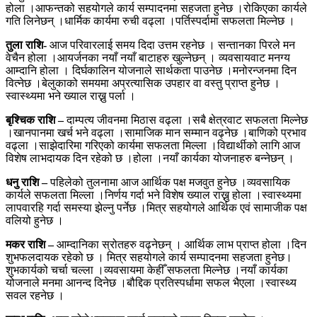
होला ।आफन्तको सहयोगले कार्य सम्पादनमा सहजता हुनेछ ।रोकिएका कार्यले
गति लिनेछन् ।धार्मिक कार्यमा रुची वढ्ला ।पर्तिस्पर्दामा सफलता मिल्नेछ ।
तुला राशि-
आज परिवारलाई समय दिदा उत्तम रहनेछ । सन्तानका पिरले मन
वेचैन होला ।आयर्जनका नयाँ नयाँ बाटाहरु खुल्नेछन् । व्यवसायवाट मनग्य
आम्दानि होला । दिर्घकालिन योजनाले सार्थकता पाउनेछ ।मनोरन्जनमा दिन
वित्नेछ ।बेलुकाको समयमा अप्रत्यासिक उपहार वा वस्तु प्राप्त हुनेछ ।
स्वास्थ्यमा भने ख्याल राख्नु पर्ला ।
बृश्चिक राशि –
दाम्पत्य जीवनमा मिठास वढ्ला ।सबै क्षेत्रवाट सफलता मिल्नेछ
।खानपानमा खर्च भने वढ्ला ।सामाजिक मान सम्मान वढ्नेछ ।बाणिको प्रभाव
वढ्ला ।साझेदारिमा गरिएको कार्यमा सफलता मिल्ला ।विद्यार्थीको लागि आज
विशेष लाभदायक दिन रहेको छ ।होला ।नयाँ कार्यका योजनाहरु बन्नेछन् ।
धनु राशि –
पहिलेको तुलनामा आज आर्थिक पक्ष मजवुत हुनेछ ।व्यवसायिक
कार्यले सफलता मिल्ला ।निर्णय गर्दा भने विशेष ख्याल राख्नु होला ।स्वास्थ्यमा
लापवारहि गर्दा समस्या झेल्नु पर्नेछ ।मित्र सहयोगले आर्थिक एवं सामाजीक पक्ष
वलियो हुनेछ ।
मकर राशि –
आम्दानिका स्रोतहरु वढ्नेछन् । आर्थिक लाभ प्राप्त होला ।दिन
शुभफलदायक रहेको छ । मित्र सहयोगले कार्य सम्पादनमा सहजता हुनेछ।
शुभकार्यको चर्चा चल्ला ।व्यवसायमा केहीँ सफलता मिल्नेछ ।नयाँ कार्यका
योजनाले मनमा आनन्द दिनेछ ।बौद्दिक प्रतिस्पर्धामा सफल भैएला ।स्वास्थ्य
सवल रहनेछ ।