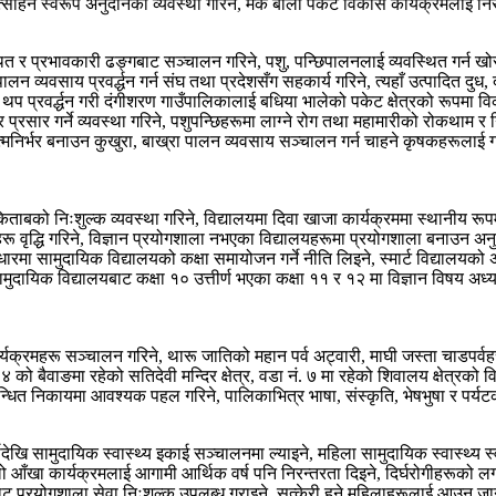
साहन स्वरूप अनुदानको व्यवस्था गरिने, मकै बाली पकेट विकास कार्यक्रमलाई निर
्थित र प्रभावकारी ढङ्गबाट सञ्चालन गरिने, पशु, पन्छिपालनलाई व्यवस्थित गर
ुपालन व्यवसाय प्रवर्द्धन गर्न संघ तथा प्रदेशसँग सहकार्य गरिने, त्यहाँ उत्पादित द
थप प्रवर्द्धन गरी दंगीशरण गाउँपालिकालाई बधिया भालेको पकेट क्षेत्रको रूपमा 
चार प्रसार गर्ने व्यवस्था गरिने, पशुपन्छिहरूमा लाग्ने रोग तथा महामारीको रोकथाम
मनिर्भर बनाउन कुखुरा, बाख्रा पालन व्यवसाय सञ्चालन गर्न चाहने कृषकहरूलाई गा
ताबको निःशुल्क व्यवस्था गरिने, विद्यालयमा दिवा खाजा कार्यक्रममा स्थानीय रूप
हरू वृद्धि गरिने, विज्ञान प्रयोगशाला नभएका विद्यालयहरूमा प्रयोगशाला बनाउन 
धारमा सामुदायिक विद्यालयको कक्षा समायोजन गर्ने नीति लिइने, स्मार्ट विद्यालय
 सामुदायिक विद्यालयबाट कक्षा १० उत्तीर्ण भएका कक्षा ११ र १२ मा विज्ञान विषय अध्
ार्यक्रमहरू सञ्चालन गरिने, थारू जातिको महान पर्व अट्वारी, माघी जस्ता चाडपर्व
नं. ४ को बैवाङमा रहेको सतिदेवी मन्दिर क्षेत्र, वडा नं. ७ मा रहेको शिवालय क्षेत
ित निकायमा आवश्यक पहल गरिने, पालिकाभित्र भाषा, संस्कृति, भेषभुषा र पर्यटकीय 
षदेखि सामुदायिक स्वास्थ्य इकाई सञ्चालनमा ल्याइने, महिला सामुदायिक स्वास्थ्य स
उज्यालो आँखा कार्यक्रमलाई आगामी आर्थिक वर्ष पनि निरन्तरता दिइने, दिर्घरोगी
ाट प्रयोगशाला सेवा निःशुल्क उपलब्ध गराइने, सुत्केरी हुने महिलाहरूलाई आउन जा