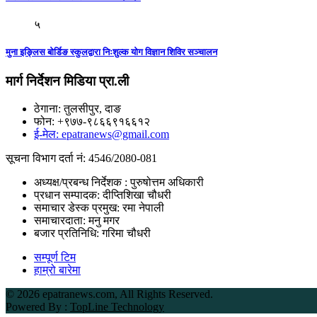
५
मुना इङ्लिस बोर्डिङ स्कुलद्वारा निःशुल्क योग विज्ञान शिविर सञ्चालन
मार्ग निर्देशन मिडिया प्रा.ली
ठेगाना: तुलसीपुर, दाङ
फोन: +९७७-९८६६९१६६१२
ई-मेल: epatranews@gmail.com
सूचना विभाग दर्ता नं: 4546/2080-081
अध्यक्ष/प्रबन्ध निर्देशक : पुरुषोत्तम अधिकारी
प्रधान सम्पादक: दीप्तिशिखा चौधरी
समाचार डेस्क प्रमुख: रमा नेपाली
समाचारदाता: मनु मगर
बजार प्रतिनिधि: गरिमा चौधरी
सम्पूर्ण टिम
हाम्रो बारेमा
©
2026 epatranews.com, All Rights Reserved.
Powered By :
TopLine Technology