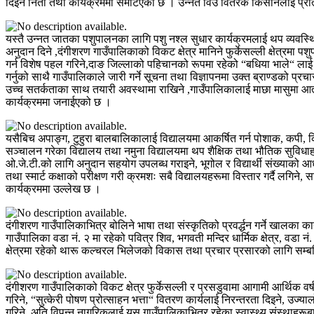
दिइने निती तथा कार्यक्रममा समेटिएको छ । उन्नत विउ वितरक किसानलाई प्रोत्
यस्तै उन्नत जातका पशुपालनका लागि पशु नश्ल सुधार कार्यक्रमलाई थप व्यवस
अनुदान दिने ,दंगीशरण गाउँपालिकाको विकट क्षेत्र मानिने फुर्केसल्ली क्षेत्रमा पश
गर्न विशेष पहल गरिने,दाङ जिल्लाको पहिचानको रूपमा रहेको “बधिया भाले“ लाई 
गर्नुको साथै गाउँपालिकाले जारी गर्ने सूचना तथा विज्ञापनमा उक्त ब्राण्डको प्र
उच्च सतर्कताका साथ तयारी अवस्थामा राखिने ,गाउँपालिकालाई माछा मासुमा आत्
कार्यक्रममा जनाईएको छ ।
यसैबिच अपाङ्ग, टुहुरा बालबालिकालाई विद्यालयमा आकर्षित गर्न पोशाक, कपी, कि
सञ्चालन गरेका विद्यालय तथा नमुना विद्यालयमा थप शैक्षिक तथा भौतिक सुविधा
ओ.जे.टी.को लागि अनुदान सहयोग उपलब्ध गराइने, भूगोल र विद्यार्थी संख्याको आ
तथा स्मार्ट कक्षाको परीक्षण गरी क्रमशः सबै विद्यालयहरूमा विस्तार गर्दै लगिने,
कार्यक्रममा उल्लेख छ ।
दंगीशरण गाउँपालिकाभित्र बोलिने भाषा तथा संस्कृतिको प्रवर्द्धन गर्ने खालका क
गाउँपालिका वडा नं. २ मा रहेको पवित्र शिव, भगवती मन्दिर धार्मिक क्षेत्र, वडा 
क्षेत्रमा रहेको थारू कल्चरल भिलेजको विकास तथा प्रचार प्रसारको लागि सम्बन्ध
दंगीशरण गाउँपालिकाको विकट क्षेत्र फुर्केसल्ली र प्रसडुवामा आगामी आर्थिक वर्
गरिने, “सुत्केरी पोषण प्रोत्साहन भत्ता“ वितरण कार्यलाई निरन्तरता दिइने, 
गरिने, अति विपन्न नागरिकलाई यस गाउँपालिकाभित्र रहेका स्वास्थ्य संस्थाहरूब