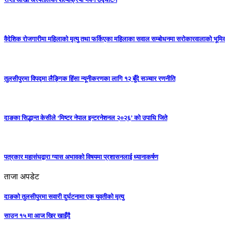
वैदेशिक रोजगारीमा महिलाको मृत्यु तथा फर्किएका महिलाका सवाल सम्बोधनमा सरोकारवालाको भूम
तुलसीपुरमा विपद्मा लैङ्गिक हिंसा न्यूनीकरणका लागि १२ बुँदे सञ्चार रणनीति
दाङका सिद्धान्त केसीले ‘मिष्टर नेपाल इन्टरनेशनल २०२६’ को उपाधि जिते
पत्रकार महासंघद्वारा ग्यास अभावको विषयमा प्रशासनलाई ध्यानाकर्षण
ताजा अपडेट
दाङको तुलसीपुरमा सवारी दुर्घटनामा एक युवतीको मृत्यु
साउन १५ मा आज खिर खाइँदै