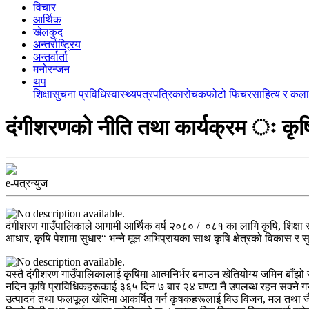
विचार
आर्थिक
खेलकुद
अन्तर्राष्ट्रिय
अन्तर्वार्ता
मनोरन्जन
थप
शिक्षा
सुचना प्रविधि
स्वास्थ्य
पत्रपत्रिका
रोचक
फोटो फिचर
साहित्य र कला
दंगीशरणको नीति तथा कार्यक्रम ः कृषि, 
e-पत्रन्युज
दंगीशरण गाउँपालिकाले आगामी आर्थिक वर्ष २०८० / ०८१ का लागि कृषि, शिक्षा र स्व
आधार, कृषि पेशामा सुधार“ भन्ने मूल अभिप्रायका साथ कृषि क्षेत्रको विकास र सुध
यस्तै दंगीशरण गाउँपालिकालाई कृषिमा आत्मनिर्भर बनाउन खेतियोग्य जमिन बाँझो
नदिन कृषि प्राविधिकहरूकाई ३६५ दिन ७ बार २४ घण्टा नै उपलब्ध रहन सक्ने गरी
उत्पादन तथा फलफूल खेतिमा आकर्षित गर्न कृषकहरूलाई विउ विजन, मल तथा जैव