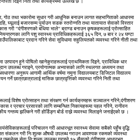
न्तरता दिइने निती तथा कार्यक्रममा उल्लेख छ ।
्न खोर, गोठ तथा भकारोमा सुधार गरी आधुनिक बनाउन लागत सहभागिताको आधारमा
ुध, दहि, घ्यूलाई बजारसम्म पुर्याउन सडक स्तरोन्नति तथा यातायात सेवाको विस्तार
विकास गरी “दंगीशरणको बधिया भाले“ ब्राण्ड बनाउन कृषकहरूलाई प्रोत्साहित
 र नियन्त्रणका लागि पशु स्वास्थ्य प्राविधिकहरूलाई ३६५ दिन, ७ बार र २४ घण्टा
उँपालिकाबाट प्रदान गरिने सेवा सुविधामा सहुलियतको व्यवस्था गरिने नीती तथा
मा उत्पादन हुने पोषिलो खानेकुराहरूलाई प्राथमिकता दिइने, प्राविधिक धार
अनुदान उपलब्ध गराइने, प्रयोगात्मक अभ्यासको लागि स्थलगत अध्ययन तथा
को अवधारणा अनुरूप आगामी आर्थिक वर्षमा नमुना विद्यालयबाट डिजिटल विद्यालय
ययन गर्ने छात्रछात्रालाई मासिक छात्रवृत्तिको व्यवस्था गरिने निती तथा
हरूलाई विशेष प्रोत्साहन तथा संरक्षण गर्न कार्यक्रमहरू सञ्चालन गरिने,दंगीशरण
्रको विकास र प्रचार प्रसारको लागि सम्बन्धित निकायहरूमा पहल गरिने, रानीवन
गन्तव्य झल्किने गरी होर्डिङ्ग बोर्ड राख्ने व्यवस्था मिलाइने जनाईएको छ ।
्वयंसेविकाहरूलाई परिचालन गरी आधारभूत स्वास्थ्य सेवामा सबैको पहुँच वृद्धि
हरूको लगत संकलन गरी निःशुल्क औषधी उपलब्ध गराउन आवश्यक रकमको व्यवस्था
न एम्बुलेन्स सेवा निःशुल्क उपलब्ध गराइने,१५ सैयाको दंगीशरण आधारभूत