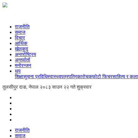
राजनीति
समाज
विचार
आर्थिक
खेलकुद
अन्तर्राष्ट्रिय
अन्तर्वार्ता
मनोरन्जन
थप
शिक्षा
सुचना प्रविधि
स्वास्थ्य
पत्रपत्रिका
रोचक
फोटो फिचर
साहित्य र कला
तुलसीपुर दाङ, नेपाल
२०८३ साउन २२ गते शुक्रवार
राजनीति
समाज