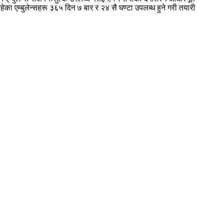
हेका एम्बुलेन्सहरू ३६५ दिन ७ बार र २४ सै घण्टा उपलब्ध हुने गरी तयारी