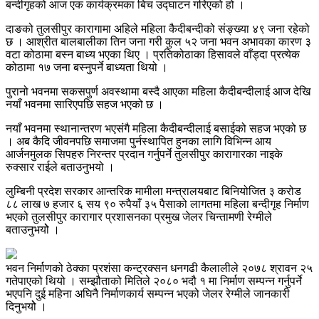
बन्दीगृहको आज एक कार्यक्रमका बिच उद्घाटन गरिएको हो ।
दाङको तुलसीपुर कारागामा अहिले महिला कैदीबन्दीको संङ्ख्या ४९ जना रहेको
छ । आश्रीत बालबालीका तिन जना गरी कुल ५२ जना भवन अभावका कारण ३
वटा कोठामा बस्न बाध्य भएका थिए । प्रतिकोठाका हिसावले वाँड्दा प्रत्येक
कोठामा १७ जना बस्नुपर्ने बाध्यता थियो ।
पुरानो भवनमा सकसपुर्ण अवस्थामा बस्दै आएका महिला कैदीबन्दीलाई आज देखि
नयाँ भवनमा सारिएपछि सहज भएको छ ।
नयाँ भवनमा स्थानान्तरण भएसंगै महिला कैदीबन्दीलाई बसाईको सहज भएको छ
। अब कैदि जीवनपछि समाजमा पुर्नस्थापित हुनका लागि विभिन्न आय
आर्जनमुलक सिपहरु निरन्तर प्रदान गर्नुपर्ने तुलसीपुर कारागारका नाइके
रुक्सार राईले बताउनुभयो ।
लुम्बिनी प्रदेश सरकार आन्तरिक मामीला मन्त्रालयबाट बिनियोजित ३ करोड
८८ लाख ७ हजार ६ सय ९० रुपैयाँ ३५ पैसाको लागतमा महिला बन्दीगृह निर्माण
भएको तुलसीपुर कारागार प्रशासनका प्रमुख जेलर चिन्तामणी रेग्मीले
बताउनुभयोे ।
भवन निर्माणको ठेक्का प्रशंसा कन्ट्रक्सन धनगढी कैलालीले २०७८ श्रावन २५
गतेपाएको थियो । सम्झौताको मितिले २०८० भदौ १ मा निर्माण सम्पन्न गर्नुपर्ने
भएपनि दुई महिना अघिनै निर्माणकार्य सम्पन्न भएको जेलर रेग्मीले जानकारी
दिनुभयोे ।