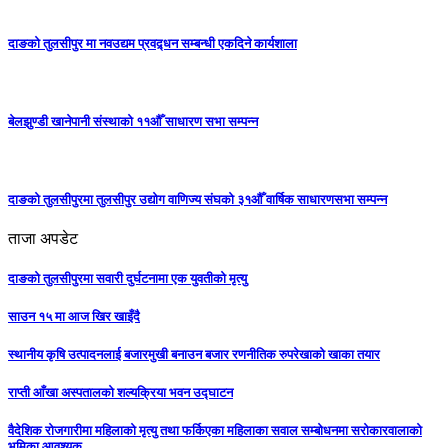
दाङको तुलसीपुर मा नवउद्यम प्रवद्र्धन सम्बन्धी एकदिने कार्यशाला
बेलझुण्डी खानेपानी संस्थाको ११औँ साधारण सभा सम्पन्न
दाङको तुलसीपुरमा तुलसीपुर उद्योग वाणिज्य संघको ३१औँ वार्षिक साधारणसभा सम्पन्न
ताजा अपडेट
दाङको तुलसीपुरमा सवारी दुर्घटनामा एक युवतीको मृत्यु
साउन १५ मा आज खिर खाइँदै
स्थानीय कृषि उत्पादनलाई बजारमुखी बनाउन बजार रणनीतिक रुपरेखाको खाका तयार
राप्ती आँखा अस्पतालको शल्यक्रिया भवन उद्घाटन
वैदेशिक रोजगारीमा महिलाको मृत्यु तथा फर्किएका महिलाका सवाल सम्बोधनमा सरोकारवालाको
भूमिका आवश्यक