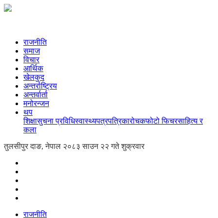
राजनीति
समाज
विचार
आर्थिक
खेलकुद
अन्तर्राष्ट्रिय
अन्तर्वार्ता
मनोरन्जन
थप
शिक्षा
सुचना प्रविधि
स्वास्थ्य
पत्रपत्रिका
रोचक
फोटो फिचर
साहित्य र
कला
तुलसीपुर दाङ, नेपाल
२०८३ साउन २२ गते शुक्रवार
राजनीति