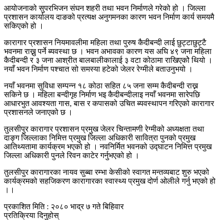
आयोजनाको सुपरभिजन संघन शहरी तथा भवन निर्माणले गरेको हो । जिल्ला
प्रशासन कार्यालय दाङको प्रत्यक्ष अनुगमनका कारण भवन निर्माण कार्य समयमै
सकिएको हो ।
कारागार प्रशासन नियमावलीमा महिला तथा पुरुष कैदीबन्दी लाई छुट्टाछुट्टै
भवनमा राख्नु पर्ने ब्यवस्था छ । भवन अभावका कारण यस अघि ४९ जना महिला
कैदीबन्दी र ३ जना आश्रीत बालबालीकालाई ३ वटा कोठामा राखिएकोे थियो ।
नयाँ भवन निर्माण पश्चात सो समस्या हटेको जेलर रेग्मीले बताउनुभयो ।
नयाँ भवनमा सुविधा सम्पन्न १८ कोठा सहित ८५ जना सम्म कैदीबन्दी राख्न
सकिने छ । महिला बन्दीगृह निर्माण भइ कैदीबन्दीलाइ नयाँ भवनमा सारेपछि
आधारभुत आवश्यता गास, बास र कपासको उचित ब्यवस्थापन गरिएको कारागार
प्रशासनले जनाएको छ ।
तुलसीपुर कारागार प्रशासन प्रमुख जेलर चिन्तामणी रेग्मीको अध्यक्षता तथा
दाङ्ग जिल्लाका निमित्त प्रमुख जिल्ला अधिकारी सावित्रा पुनको प्रमुख
आतिथ्यतामा कार्यक्रम भएको हो । नवनिर्मित भवनको उद्घाटन निमित्त प्रमुख
जिल्ला अधिकारी पुनले रिवन काटेर गर्नुभएको हो ।
तुलसीपुर कारागारका नायव सुब्बा रम्भा केसीको स्वागत मन्तव्यबाट शुरु भएको
कार्यक्रमको सहजिकरण कारागारका स्वास्थ्य प्रमुख दोर्ण ओलीले गर्नु भएको हो
।।
प्रकाशित मिति : २०८० भाद्र ७ गते बिहिवार
प्रतिक्रिया दिनुहोस्