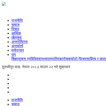
राजनीति
समाज
विचार
आर्थिक
खेलकुद
अन्तर्राष्ट्रिय
अन्तर्वार्ता
मनोरन्जन
थप
शिक्षा
सुचना प्रविधि
स्वास्थ्य
पत्रपत्रिका
रोचक
फोटो फिचर
साहित्य र कला
तुलसीपुर दाङ, नेपाल
२०८३ साउन २२ गते शुक्रवार
राजनीति
समाज