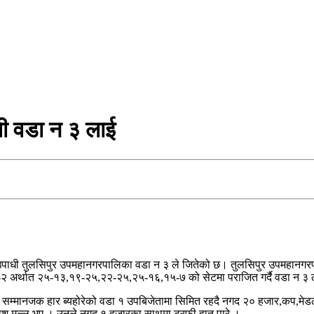
ी वडा न ३ लाई
 उपाधी तुलसिपुर उपमहानगरपालिका वडा न ३ ले जितेको छ। तुलसिपुर उपमहानग
२ अर्थात २५-१३,१९-२५,२२-२५,२५-१६,१५-७ को सेटमा पराजित गर्दै वडा न ३ ल
म्मानजक हार ब्यहोरेको वडा १ उपबिजेतामा सिमित रहदै नगद २० हजार,कप,मेडल,प्र
प्रकाश मल्ल भए । उनले नगद १ हजारका साथमा ट्रफी हात पारे ।