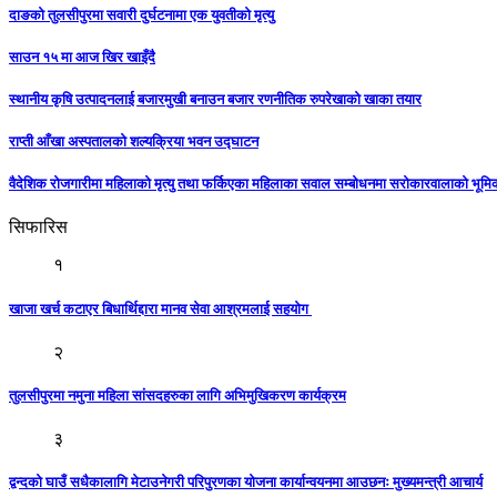
दाङको तुलसीपुरमा सवारी दुर्घटनामा एक युवतीको मृत्यु
साउन १५ मा आज खिर खाइँदै
स्थानीय कृषि उत्पादनलाई बजारमुखी बनाउन बजार रणनीतिक रुपरेखाको खाका तयार
राप्ती आँखा अस्पतालको शल्यक्रिया भवन उद्घाटन
वैदेशिक रोजगारीमा महिलाको मृत्यु तथा फर्किएका महिलाका सवाल सम्बोधनमा सरोकारवालाको भूम
सिफारिस
१
खाजा खर्च कटाएर बिधार्थिद्दारा मानव सेवा आश्रमलाई सहयाेग
२
तुलसीपुरमा नमुना महिला सांसदहरुका लागि अभिमुखिकरण कार्यक्रम
३
द्वन्दको घाउँ सधैकालागि मेटाउनेगरी परिपुरणका योजना कार्यान्वयनमा आउछनः मुख्यमन्त्री आचार्य