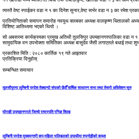
त्यस्तै वेष्ट स्पाईकर वडा न १ का दिनेश सुनार,वेष्ट सर्भर वडा न ३ का रमेश
प्रतियोगिताको समापन समारोह नवयुथ क्लबका अध्यक्ष वालकृष्ण धितालको अध्यक
विशिष्ट आतिथ्यमा भएको थियो ।
सो अबसरमा कार्यक्रमका प्रमुख अतिथी तुलसिपुर उपमहानगरपालिका वडा न १ का 
सामुदायिक वन उपभोक्ता समितिका अध्यक्ष बासुदेव जैसी लगाएतले बधाई तथा शुभ
प्रकाशित मिति : २०८० कार्तिक १९ गते आइतवार
प्रतिक्रिया दिनुहोस्
सम्बन्धित समाचार
तुलसीपुरमा लुम्बिनी प्रदेश तेक्वान्दो संघको छै्ठौँ वार्षिक साधारण सभा तथा तेस्रो अधिवेशन सुरु
घोराही उपमहानगरले जित्यो राष्ट्रपति रनिङ शिल्ड
लुम्बिनी प्रदेश मुख्यमन्त्री कप महिला भलिबलकाे उपाधीमा रुपन्देहीकाे कब्जा