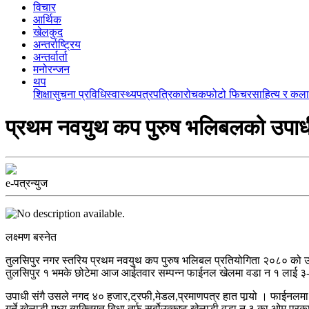
विचार
आर्थिक
खेलकुद
अन्तर्राष्ट्रिय
अन्तर्वार्ता
मनोरन्जन
थप
शिक्षा
सुचना प्रविधि
स्वास्थ्य
पत्रपत्रिका
रोचक
फोटो फिचर
साहित्य र कला
प्रथम नवयुथ कप पुरुष भलिबलको उपाध
e-पत्रन्युज
लक्ष्मण बस्नेत
तुलसिपुर नगर स्तरिय प्रथम नवयुथ कप पुरुष भलिबल प्रतियोगिता २०८० को
तुलसिपुर १ भमके छोटेमा आज आईतवार सम्पन्न फाईनल खेलमा वडा न १ लाई ३-
उपाधी संगै उसले नगद ४० हजार,ट्रफी,मेडल,प्रमाणपत्र हात पार्
यो । फाईनलमा स
गर्ने खेलाडी मध्य ब्यक्तिगत बिधा तर्फ सर्बोउत्कृष्ट खेलाडी वडा न ३ का ओम 