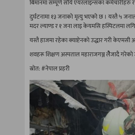
बिमानमा सम्पूर्ण सौर्य एयरलाइन्सका कर्मचारीहरु र
दुर्घटनामा १३ जनाकाे मृत्यु भएको छ । यस्तै ५ जना
मदर ल्याण्ड र १ जना लाइ केयमसि हस्पिटलमा लगि
यस्तै हाजमा रहेका क्याप्टेनको उद्धार गरी केएमस
शवहरू शिक्षण अस्पताल महाराजगञ्ज लेैजादै गरेका
स्राेत: #नेपाल प्रहरी