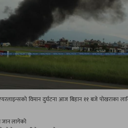
ौर्य एयरलाइन्सको विमान दुर्घटना आज बिहान ११ बजे पाेखराका लाग
 जान लागेकाे