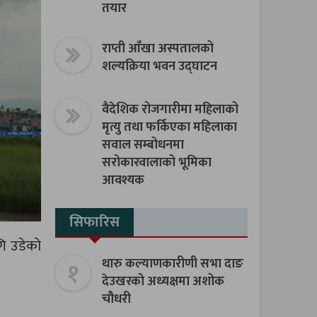
तयार
राप्ती आँखा अस्पतालको
शल्यक्रिया भवन उद्घाटन
वैदेशिक रोजगारीमा महिलाको
मृत्यु तथा फर्किएका महिलाका
सवाल सम्बोधनमा
सरोकारवालाको भूमिका
आवश्यक
सिफारिस
ि उडेकाे
१
थारु कल्याणकारीणी सभा दाङ
देउखरको अध्यक्षमा अशोक
चौधरी