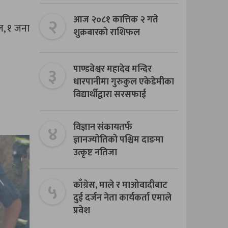
२
आज २०८१ कात्तिक २ गते
ल, १ जना
शुक्रबारकाे राशिफल
३
पाण्डवेश्वर महादेव मन्दिर
धारपानीमा गुरुकुल एकेडेमीका
विद्यार्थीद्वारा सरसफाई
४
विज्ञान संकायतर्फ
ज्ञानज्योतिको पश्चिम दाङमा
उत्कृष्ट नतिजा
५
काँग्रेस, माले र माओवादीबाट
दुई दर्जन नेता कार्यकर्ता एमाले
प्रवेश