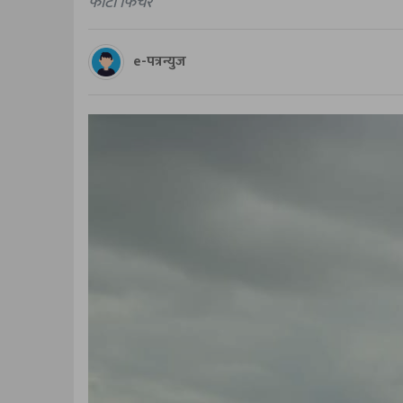
फाेटाे फिचर
e-पत्रन्युज