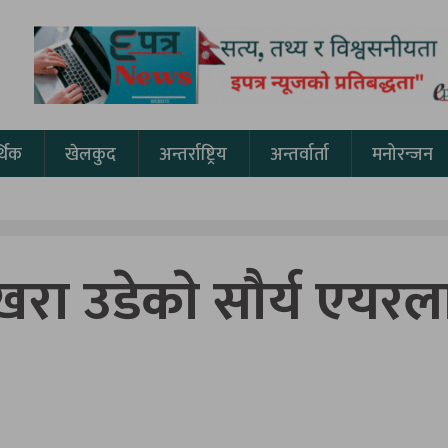
थिक
खेलकुद
अन्तर्राष्ट्रिय
अन्तर्वार्ता
मनोरन्जन
खरा उडेकाे साैर्य एयर