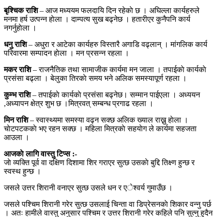
बृश्चिक राशि
– आज मध्ययम फलदायि दिन रहेकाे छ । अघिल्ला कार्यहरुले
मनमा हर्ष उत्पन्न हाेला । दाम्पत्य सुख बढ्नेछ । हतारीएर कुनैपनि कार्य
नगर्नुहाेला ।
धनु राशि
– अधुरा र आटेका कार्यहरु विस्तारै अगाडि वढ्लान् । मांगलिक कार्य
परिवारमा सम्पादन हाेला । मन प्रसन्न रहला ।
मकर राशि
– राजनैतिक तथा सामाजीक कार्यमा मन जाला । तपाईकाे कार्यकाे
प्रसंसा बढ्ला । बेलुका तिरकाे समय भने अलिक समस्यापूर्ण रहला ।
कुम्भ राशि
– तपाईकाे कार्यकाे प्रसंसा बढ्नेछ। सम्मान पाईएला । अध्ययन
,अध्यापन क्षेत्र शुभ छ ।मित्रवत् सम्बन्ध प्रगाढ रहला ।
मिन राशि
– स्वास्थ्यमा समस्या वढ्न सक्छ अलिक ख्याल राख्नु हाेला ।
चाेटपटककाे भए रहन सक्छ । महिला मित्रकाे सहयाेग ले कार्यमा सहजता
आउला ।
आजकाे लागि वास्तु टिप्स :-
जाे व्यक्ति पूर्व वा दक्षिण दिशामा शिर गराएर सुत्छ उसकाे बुद्दि तिक्ष्ण हुन्छ र
स्वस्थ हुन्छ ।
जसले उत्तर शिरानी वनाएर सुत्छ उसले धन र एेश्वर्य गुमाउँछ ।
जसले पश्चिम शिरानी गरेर सुत्छ उसलाई चिन्ता वा डिप्रेसनकाे शिकार वन्नु पर्छ
। अतः हामीले वास्तु अनुसार पश्चिम र उत्तर शिरानी गरेर कहिले पनि सुत्नु हुदैन