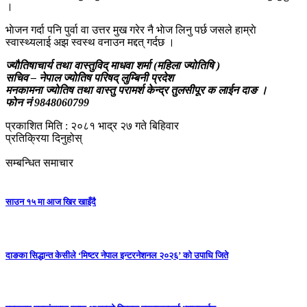
।
भाेजन गर्दा पनि पुर्वा वा उत्तर मुख गरेर नै भाेज लिनु पर्छ जसले हाम्राे
स्वास्थ्यलाई अझ स्वस्थ वनाउन मद्दत् गर्दछ ।
ज्याैतिषाचार्य तथा वास्तुविद् माधवा शर्मा (महिला ज्याेतिषि )
सचिव – नेपाल ज्याेतिष परिषद् लुम्बिनी प्रदेश
मनकामना ज्याेतिष तथा वास्तु परामर्श केन्द्र तुलसीपूर क लाईन दाङ ।
फाेन नं 9848060799
प्रकाशित मिति : २०८१ भाद्र २७ गते बिहिवार
प्रतिक्रिया दिनुहोस्
सम्बन्धित समाचार
साउन १५ मा आज खिर खाइँदै
दाङका सिद्धान्त केसीले ‘मिष्टर नेपाल इन्टरनेशनल २०२६’ को उपाधि जिते