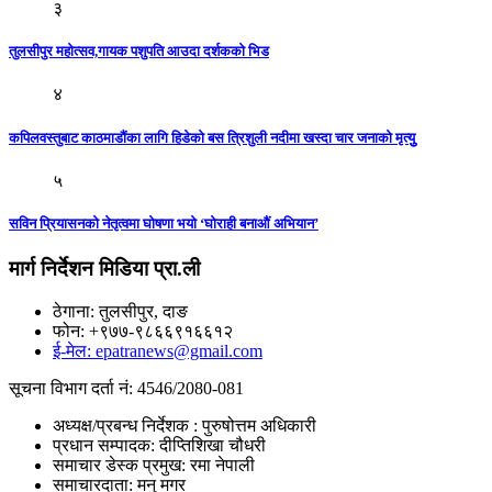
३
तुलसीपुर महाेत्सव,गायक पशुपति आउदा दर्शककाे भिड
४
कपिलवस्तुबाट काठमाडौंका लागि हिडेकाे बस त्रिशुली नदीमा खस्दा चार जनाको मृत्युु
५
सविन प्रियासनको नेतृत्वमा घोषणा भयो ‘घोराही बनाऔं अभियान’
मार्ग निर्देशन मिडिया प्रा.ली
ठेगाना: तुलसीपुर, दाङ
फोन: +९७७-९८६६९१६६१२
ई-मेल: epatranews@gmail.com
सूचना विभाग दर्ता नं: 4546/2080-081
अध्यक्ष/प्रबन्ध निर्देशक : पुरुषोत्तम अधिकारी
प्रधान सम्पादक: दीप्तिशिखा चौधरी
समाचार डेस्क प्रमुख: रमा नेपाली
समाचारदाता: मनु मगर