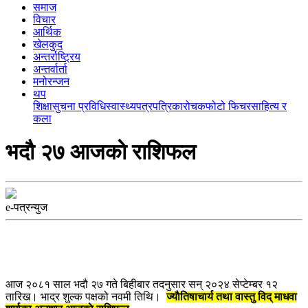
समाज
विचार
आर्थिक
खेलकुद
अन्तर्राष्ट्रिय
अन्तर्वार्ता
मनोरन्जन
थप
शिक्षा
सुचना प्रविधि
स्वास्थ्य
पत्रपत्रिका
रोचक
फोटो फिचर
साहित्य र
कला
भदौ २७ आजकाे राशिफल
e-पत्रन्युज
आज २०८१ साल भदौ २७ गते बिहीबार तदनुसार सन् २०२४ सेप्टेम्बर १२
तारिख। भाद्र शुल्क पक्षको नवमी तिथि।
ज्याैतिषाचार्य तथा वास्तु विद् माधवा