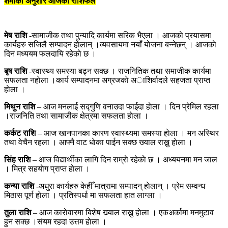
शर्माका अनुशार आजकाे राशिफल
मेष राशि
-सामाजीक तथा पुन्यादि कार्यमा सरिक भैएला । आजकाे प्रयासमा
कार्यहरु सजिलै सम्पादन हाेलान् ।व्यवसायमा नयाँ याेजना बन्नेछन् । आजकाे
दिन मध्ययम फलदायि रहेकाे छ ।
बृष राशि
-स्वास्थ्य समस्या बढ्न सक्छ । राजनितिक तथा समाजीक कार्यमा
सफलता नहाेला ।कार्य सम्पादनमा अग्रजकाे अाशिर्वादले सहजता प्राप्त
हाेला ।
मिथुन राशि
– आज मनलाई सद्गुणि वनाउदा फाईदा हाेला । दिन प्रेमिल रहला
।राजनिति तथा सामाजीक क्षेत्रमा सफलता हाेला ।
कर्कट राशि
– आज खानपानका कारण स्वास्थ्यमा समस्या हाेला । मन अस्थिर
तथा वेचैन रहला । आफ्नै वाट धाेका पाईन सक्छ ख्याल राख्नु हाेला ।
सिंह राशि
– आज विद्यार्थीका लागि दिन राम्राे रहेकाे छ । अध्ययनमा मन जाल
। मित्र सहयाेग प्राप्त हाेला ।
कन्या राशि
-अधुरा कार्यहरु केहीँ मात्रामा सम्पादन् हाेलान् । प्रेम सम्वन्ध
मिठास पूर्ण हाेला । प्रतिस्पर्धा मा सफलता हात लाग्ला ।
तुला राशि
– आज काराेवारमा बिशेष ख्याल राख्नु हाेला । एकअर्कामा मनमुटाव
हुन सक्छ ।संयम रहदा उत्तम हाेला ।