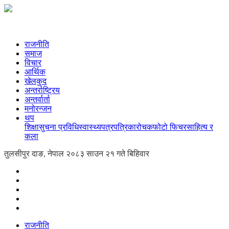
राजनीति
समाज
विचार
आर्थिक
खेलकुद
अन्तर्राष्ट्रिय
अन्तर्वार्ता
मनोरन्जन
थप
शिक्षा
सुचना प्रविधि
स्वास्थ्य
पत्रपत्रिका
रोचक
फोटो फिचर
साहित्य र
कला
तुलसीपुर दाङ, नेपाल
२०८३ साउन २१ गते बिहिवार
राजनीति