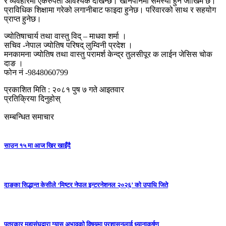
र व्यवहारमा एकरुपता आवश्यक देखिन्छ। खानपानमा समस्या हुने जोखिम छ।
प्राविधिक शिक्षामा गरेको लगानीबाट फाइदा हुनेछ। परिवारको साथ र सहयोग
प्राप्त हुनेछ।
ज्योतिषाचार्य तथा वास्तु विद् – माधवा शर्मा ।
सचिव -नेपाल ज्योतिष परिषद् लुम्विनी प्रदेश ।
मनकामना ज्योतिष तथा वास्तु परामर्श केन्द्र तुलसीपूर क लाईन जेसिस चोक
दाङ ।
फोन नं -9848060799
प्रकाशित मिति : २०८१ पुष ७ गते आइतवार
प्रतिक्रिया दिनुहोस्
सम्बन्धित समाचार
साउन १५ मा आज खिर खाइँदै
दाङका सिद्धान्त केसीले ‘मिष्टर नेपाल इन्टरनेशनल २०२६’ को उपाधि जिते
पत्रकार महासंघद्वारा ग्यास अभावको विषयमा प्रशासनलाई ध्यानाकर्षण