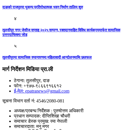
दाङको राजपुरमा भूकम्प प्रतिरोधात्मक भवन निर्माण तालिम शुरु
४
तुलसीपुर नगर जेसीज सप्ताह २०२५ सम्पन्न, रक्तदानसहित विविध कार्यक्रममार्फत सामाजिक
उत्तरदायित्वमा जोड
५
तुलसीपुरमा सामाजिक रुपान्तरणमा महिलावादी आन्दाेलनमाथि छलफल
मार्ग निर्देशन मिडिया प्रा.ली
ठेगाना: तुलसीपुर, दाङ
फोन: +९७७-९८६६९१६६१२
ई-मेल: epatranews@gmail.com
सूचना विभाग दर्ता नं: 4546/2080-081
अध्यक्ष/प्रबन्ध निर्देशक : पुरुषोत्तम अधिकारी
प्रधान सम्पादक: दीप्तिशिखा चौधरी
समाचार डेस्क प्रमुख: रमा नेपाली
समाचारदाता: मनु मगर