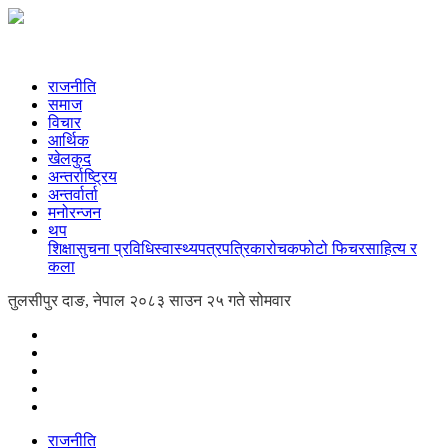
राजनीति
समाज
विचार
आर्थिक
खेलकुद
अन्तर्राष्ट्रिय
अन्तर्वार्ता
मनोरन्जन
थप
शिक्षा
सुचना प्रविधि
स्वास्थ्य
पत्रपत्रिका
रोचक
फोटो फिचर
साहित्य र
कला
तुलसीपुर दाङ, नेपाल
२०८३ साउन २५ गते सोमवार
राजनीति