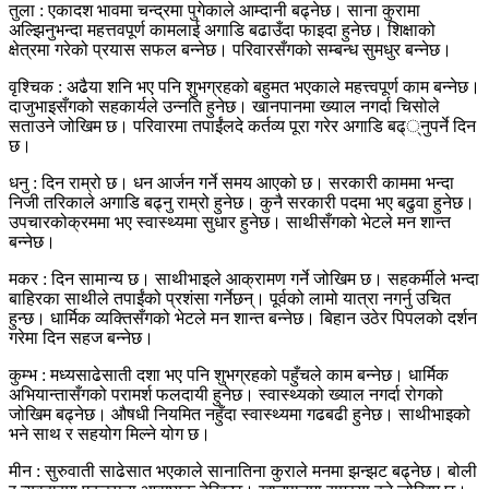
तुला : एकादश भावमा चन्द्रमा पुगेकाले आम्दानी बढ्नेछ। साना कुरामा
अल्झिनुभन्दा महत्तवपूर्ण कामलाई अगाडि बढाउँदा फाइदा हुनेछ। शिक्षाको
क्षेत्रमा गरेको प्रयास सफल बन्नेछ। परिवारसँगको सम्बन्ध सुमधुर बन्नेछ।
वृश्चिक : अढैया शनि भए पनि शुभग्रहको बहुमत भएकाले महत्त्वपूर्ण काम बन्नेछ।
दाजुभाइसँगको सहकार्यले उन्नति हुनेछ। खानपानमा ख्याल नगर्दा चिसोले
सताउने जोखिम छ। परिवारमा तपाईंलदे कर्तव्य पूरा गरेर अगाडि बढ््नुपर्ने दिन
छ।
धनु : दिन राम्रो छ। धन आर्जन गर्ने समय आएको छ। सरकारी काममा भन्दा
निजी तरिकाले अगाडि बढ्नु राम्रो हुनेछ। कुनै सरकारी पदमा भए बढुवा हुनेछ।
उपचारकोक्रममा भए स्वास्थ्यमा सुधार हुनेछ। साथीसँगको भेटले मन शान्त
बन्नेछ।
मकर : दिन सामान्य छ। साथीभाइले आक्रामण गर्ने जोखिम छ। सहकर्मीले भन्दा
बाहिरका साथीले तपाईंको प्रशंसा गर्नेछन्। पूर्वको लामो यात्रा नगर्नु उचित
हुन्छ। धार्मिक व्यक्तिसँगको भेटले मन शान्त बन्नेछ। बिहान उठेर पिपलको दर्शन
गरेमा दिन सहज बन्नेछ।
कुम्भ : मध्यसाढेसाती दशा भए पनि शुभग्रहको पहुँचले काम बन्नेछ। धार्मिक
अभियान्तासँगको परामर्श फलदायी हुनेछ। स्वास्थ्यको ख्याल नगर्दा रोगको
जोखिम बढ्नेछ। औषधी नियमित नहुँदा स्वास्थ्यमा गढबढी हुनेछ। साथीभाइको
भने साथ र सहयोग मिल्ने योग छ।
मीन : सुरुवाती साढेसात भएकाले सानातिना कुराले मनमा झन्झट बढ्नेछ। बोली