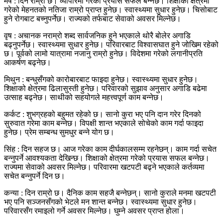
मेष : दिन राम्रो छ। व्यापारमा गरेको प्रयास सफल बन्नेछ। शिक्षाको क्षेत्रमा
गरेको मेहनतको नतिजा राम्रो प्राप्त हुनेछ। स्वास्थ्यमा सुधार हुनेछ। चिसोबाट
हुने रोगबाट बच्नुपर्नेछ। राज्यको तर्फबाट सेवाको अवसर मिल्नेछ।
वृष : अचानक नराम्रो शब्द सार्वजनिक हुने भएकाले थोरै बोलेर अगाडि
बढ्नुपर्नेछ। स्वास्थ्यमा सुधार हुनेछ। परिवारबाट विश्वासघात हुने जोखिम रहेको
छ। पूर्वको लामो यात्रामा नजानु राम्रो हुनेछ। विदेशमा गरेको लगानीप्रति
आकर्षण बढ्नेछ।
मिथुन : बन्धुसँगको कारोबारबाट फाइदा हुनेछ। स्वास्थ्यमा सुधार हुनेछ।
शिक्षाको क्षेत्रमा ढिलासुस्ती हुनेछ। परिवारको सुझाव अनुसार अगाडि बढेमा
उत्साह बढ्नेछ। साथीको सहयोगले महत्त्वपूर्ण काम बन्नेछ।
कर्कट : शुभग्रहको बहुमत रहेको छ। सानो कुरा भए पनि दान गरेर दिनको
सुरुवात गरेमा काम बन्नेछ। विपक्षी शान्त भएकाले सोचेको काम गर्दा फाइदा
हुनेछ। प्रेम सम्बन्ध सुमधुर बन्ने योग छ।
सिंह : दिन सहज छ। आज गरेका काम दीर्घकालसम्म रहनेछन्। काम गर्दा सचेत
बन्नुपर्ने आवश्यकता देखिन्छ। शिक्षाको क्षेत्रमा गरेको प्रयास सफल बन्नेछ।
राज्यमा सेवाको अवसर मिल्नेछ। परिवारमा खटपटी बढ्ने भएकाले कर्तव्यमा
सचेत बन्नुपर्ने दिन छ।
कन्या : दिन राम्रो छ। दैनिक काम सहजै बन्नेछन्। सानो कुराले मनमा खटपटी
भए पनि सञ्जनसँगको भेटले मन शान्त बन्नेछ। स्वास्थ्यमा सुधार हुनेछ।
परिवारसँग रमाइलो गर्ने अवसर मिल्नेछ। घुम्ने अवसर प्राप्त होला।