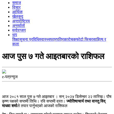
समाज
विचार
आर्थिक
खेलकुद
अन्तर्राष्ट्रिय
अन्तर्वार्ता
मनोरन्जन
थप
शिक्षा
सुचना प्रविधि
स्वास्थ्य
पत्रपत्रिका
रोचक
फोटो फिचर
साहित्य र
कला
आज पुस ७ गते आइतबारकाे राशिफल
e-पत्रन्युज
आज २०८१ साल पुस ७ गते आइतबार । सन् २०२४ डिसेम्बर २२ तारिख। पौष
कृष्ण पक्षको सप्तमी तिथि। रवि सप्तमी व्रत।
ज्योतिषाचार्य तथा वास्तु विद्
माधवा शर्मा
ले तयार पार्नुभएको आजको राशिफल