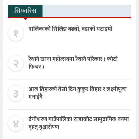
सिफारिस
१
पालिकाको सिलिङ बढ्यो, वडाको घटाइयो
२
रैथाने खाना महोत्सवमा रैथाने परिकार ( फाेटाे
फिचर )
३
आज तिहारको तेस्रो दिन कुकुर तिहार र लक्ष्मीपूजा
मनाईंदै
४
दंगीशरण गाउँपालिका राजाकाेट सामुदायिक वनमा
वृहत् वृक्षारोपण