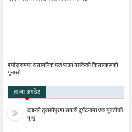
पर्याप्तरूपमा रासायनिक मल पाउन नसकेकाे किसानहरूकाे
गुनासाे
ताजा अपडेट
दाङको तुलसीपुरमा सवारी दुर्घटनामा एक युवतीको
मृत्यु