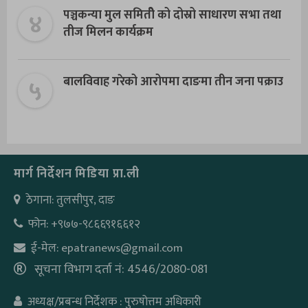
४
पञ्चकन्या मुल समितीे को दोस्रो साधारण सभा तथा
तीज मिलन कार्यक्रम
५
बालविवाह गरेको आरोपमा दाङमा तीन जना पक्राउ
मार्ग निर्देशन मिडिया प्रा.ली
ठेगाना: तुलसीपुर, दाङ
फोन: +९७७-९८६६९१६६१२
ई-मेल: epatranews@gmail.com
सूचना विभाग दर्ता नं: 4546/2080-081
अध्यक्ष/प्रबन्ध निर्देशक : पुरुषोत्तम अधिकारी