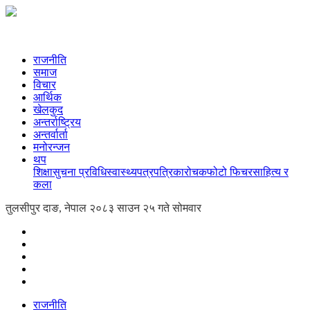
राजनीति
समाज
विचार
आर्थिक
खेलकुद
अन्तर्राष्ट्रिय
अन्तर्वार्ता
मनोरन्जन
थप
शिक्षा
सुचना प्रविधि
स्वास्थ्य
पत्रपत्रिका
रोचक
फोटो फिचर
साहित्य र
कला
तुलसीपुर दाङ, नेपाल
२०८३ साउन २५ गते सोमवार
राजनीति