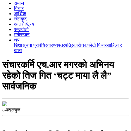
समाज
विचार
आर्थिक
खेलकुद
अन्तर्राष्ट्रिय
अन्तर्वार्ता
मनोरन्जन
थप
शिक्षा
सुचना प्रविधि
स्वास्थ्य
पत्रपत्रिका
रोचक
फोटो फिचर
साहित्य र
कला
संचारकर्मि एच.आर मगरकाे अभिनय
रहेकाे तिज गित ‘चट्ट माया लै लै”
सार्वजनिक
e-पत्रन्युज