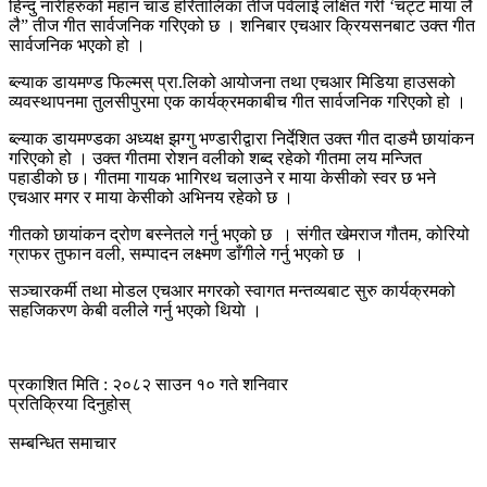
हिन्दु नारीहरुको महान चाड हरितालिका तीज पर्वलाई लक्षित गरी ‘चट्ट माया लै
लै” तीज गीत सार्वजनिक गरिएको छ । शनिबार एचआर क्रियसनबाट उक्त गीत
सार्वजनिक भएको हो ।
ब्ल्याक डायमण्ड फिल्मस् प्रा.लिको आयोजना तथा एचआर मिडिया हाउसको
व्यवस्थापनमा तुलसीपुरमा एक कार्यक्रमकाबीच गीत सार्वजनिक गरिएको हो ।
ब्ल्याक डायमण्डका अध्यक्ष झग्गु भण्डारीद्वारा निर्देशित उक्त गीत दाङमै छायांकन
गरिएको हो । उक्त गीतमा रोशन वलीको शब्द रहेको गीतमा लय मन्जित
पहाडीकाे छ। गीतमा गायक भागिरथ चलाउने र माया केसीकाे स्वर छ भने
एचआर मगर र माया केसीको अभिनय रहेको छ ।
गीतको छायांकन द्रोण बस्नेतले गर्नु भएको छ । संगीत खेमराज गौतम, कोरियो
ग्राफर तुफान वली, सम्पादन लक्ष्मण डाँगीले गर्नु भएको छ ।
सञ्चारकर्मी तथा मोडल एचआर मगरको स्वागत मन्तव्यबाट सुरु कार्यक्रमको
सहजिकरण केबी वलीले गर्नु भएको थियाे ।
प्रकाशित मिति : २०८२ साउन १० गते शनिवार
प्रतिक्रिया दिनुहोस्
सम्बन्धित समाचार